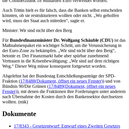
die Commerzbank 18 Milliarden Euro verwendet worden.
Auch Trittin hielt es für falsch, dass die Banken selbst entscheiden
könnten, ob sie restrukturieren wollten oder nicht. „Wo geholfen
wird, muss der Staat auch mitreden“, sagte er.
Minister: Wir sind nicht über den Berg
Für
Bundesfinanzminister Dr. Wolfgang Schäuble (CDU)
ist das
Maßnahmenpaket ein wichtiger Schritt, um die Verunsicherung in
der Euro-Zone zu bekämpfen. „Wir sind nicht über den Berg“,
betonte er. Der Finanzmarkt habe aber spürbar zunehmend
Vertrauen in die Krisenbewältigung: „Wir sind auf dem richtigen
Weg.“ Dieser Weg müsse konsequent fortgesetzt worden.
Abgelehnt hat der Bundestag Entschließungsanträge der SPD-
Fraktion (
17/8488
(Dokument, öffnet ein neues Fenster)
) und von
Bündnis 90/Die Grünen (
17/8489
(Dokument, öffnet ein neues
Fenster)
), mit denen die Fraktionen ihre Forderungen unter anderem
nach Übernahme der Kosten durch den Bankensektor durchsetzen
wollten. (mik)
Dokumente
17/8343 - Gesetzentwurf: Entwurf eines Zweiten Gesetzes