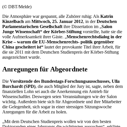
(© DBT/Melde)
Die Atmosphäre war gespannt, alle Zuhörer ruhig: Als
Katrin
Kinzelbach
am
Mittwoch, 25. Januar 2012
, in der
Deutschen
Parlamentarischen Gesellschaft
ihre Dissertation im „
Salon
Junge Wissenschaft“ der Körber-Stiftung
vorstellte, hatte sie die
volle Aufmerksamkeit ihrer Gäste. „
Menschenrechtsdialog in der
Krise – warum die EU-Menschenrechts- politik gegenüber
China gescheitert ist“
lautet der provokante Titel ihrer Arbeit, für
die sie 2011 mit dem Deutschen Studienpreis der Körber-Stiftung
ausgezeichnet wurde.
Anregungen für Abgeordnete
Die
Vorsitzende des Bundestags-Forschungsausschusses, Ulla
Burchardt (SPD)
, die auch Mitglied der
Jury
ist, sagte, neben dem
finanziellen Lohn sei auch die Anerkennung ein Antrieb für
Wissenschaftler. Deswegen seien Veranstaltungen wie der
Salon
wichtig. Außerdem biete sich für Abgeordnete und ihre Mitarbeiter
die Gelegenheit, sich sogar in einer stressigen Sitzungswoche
Anregungen für die Arbeit zu holen.
„Mit dem Deutschen Studienpreis wollen wir von den besten
Doktoranden eines Jahrgangs die wichtigsten aussuchen“, erklärte