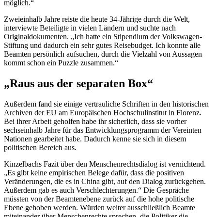
möglich.“
Zweieinhalb Jahre reiste die heute 34-Jährige durch die Welt,
interview
te Beteiligte in vielen Ländern und suchte nach
Originaldokumenten. „Ich hatte ein Stipendium der Volkswagen-
Stiftung und dadurch ein sehr gutes Reise
budget
. Ich konnte alle
Beamten persönlich aufsuchen, durch die Vielzahl von Aussagen
kommt schon ein
Puzzle
zusammen.“
„Raus aus der separaten Box“
Außerdem fand sie einige vertrauliche Schriften in den historischen
Archiven der EU am Europäischen Hochschulinstitut in Florenz.
Bei ihrer Arbeit geholfen habe ihr sicherlich, dass sie vorher
sechseinhalb Jahre für das Entwicklungsprogramm der Vereinten
Nationen gearbeitet habe. Dadurch kenne sie sich in diesem
politischen Bereich aus.
Kinzelbachs Fazit über den Menschenrechtsdialog ist vernichtend.
„Es gibt keine empirischen Belege dafür, dass die positiven
Veränderungen, die es in China gibt, auf den Dialog zurückgehen.
Außerdem gab es auch Verschlechterungen.“ Die Gespräche
müssten von der Beamtenebene zurück auf die hohe politische
Ebene gehoben werden. Würden weiter ausschließlich Beamte
miteinander über Menschenrechte sprechen, die Politiker die