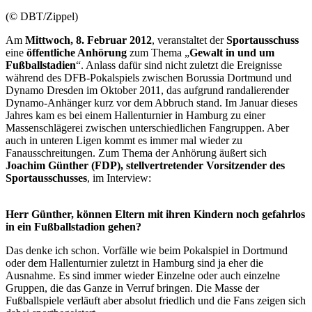
(© DBT/Zippel)
Am
Mittwoch, 8. Februar 2012
, veranstaltet der
Sportausschuss
eine
öffentliche Anhörung
zum Thema „
Gewalt in und um
Fußballstadien
“. Anlass dafür sind nicht zuletzt die Ereignisse
während des DFB-Pokalspiels zwischen Borussia Dortmund und
Dynamo Dresden im Oktober 2011, das aufgrund randalierender
Dynamo-Anhänger kurz vor dem Abbruch stand. Im Januar dieses
Jahres kam es bei einem Hallenturnier in Hamburg zu einer
Massenschlägerei zwischen unterschiedlichen Fangruppen. Aber
auch in unteren Ligen kommt es immer mal wieder zu
Fan
ausschreitungen. Zum Thema der Anhörung äußert sich
Joachim Günther (FDP), stellvertretender Vorsitzender des
Sportausschusses
, im
Interview
:
Herr Günther, können Eltern mit ihren Kindern noch gefahrlos
in ein Fußballstadion gehen?
Das denke ich schon. Vorfälle wie beim Pokalspiel in Dortmund
oder dem Hallenturnier zuletzt in Hamburg sind ja eher die
Ausnahme. Es sind immer wieder Einzelne oder auch einzelne
Gruppen, die das Ganze in Verruf bringen. Die Masse der
Fußballspiele verläuft aber absolut friedlich und die Fans zeigen sich