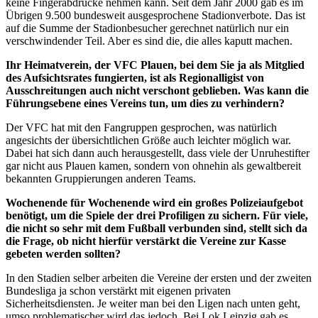
keine Fingerabdrücke nehmen kann. Seit dem Jahr 2000 gab es im
Übrigen 9.500 bundesweit ausgesprochene Stadionverbote. Das ist
auf die Summe der Stadionbesucher gerechnet natürlich nur ein
verschwindender Teil. Aber es sind die, die alles kaputt machen.
Ihr Heimatverein, der VFC Plauen, bei dem Sie ja als Mitglied
des Aufsichtsrates fungierten, ist als Regionalligist von
Ausschreitungen auch nicht verschont geblieben. Was kann die
Führungsebene eines Vereins tun, um dies zu verhindern?
Der VFC hat mit den Fangruppen gesprochen, was natürlich
angesichts der übersichtlichen Größe auch leichter möglich war.
Dabei hat sich dann auch herausgestellt, dass viele der Unruhestifter
gar nicht aus Plauen kamen, sondern von ohnehin als gewaltbereit
bekannten Gruppierungen anderen
Teams
.
Wochenende für Wochenende wird ein großes Polizeiaufgebot
benötigt, um die Spiele der drei Profiligen zu sichern. Für viele,
die nicht so sehr mit dem Fußball verbunden sind, stellt sich da
die Frage, ob nicht hierfür verstärkt die Vereine zur Kasse
gebeten werden sollten?
In den Stadien selber arbeiten die Vereine der ersten und der zweiten
Bundesliga ja schon verstärkt mit eigenen privaten
Sicherheitsdiensten. Je weiter man bei den Ligen nach unten geht,
umso problematischer wird das jedoch. Bei Lok Leipzig gab es