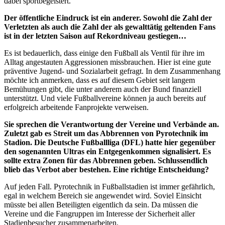
dabei sportbegeistert.
Der öffentliche Eindruck ist ein anderer. Sowohl die Zahl der
Verletzten als auch die Zahl der als gewalttätig geltenden
Fans
ist in der letzten Saison auf Rekord
niveau
gestiegen…
Es ist bedauerlich, dass einige den Fußball als Ventil für ihre im
Alltag angestauten Aggressionen missbrauchen. Hier ist eine gute
präventive Jugend- und Sozialarbeit gefragt. In dem Zusammenhang
möchte ich anmerken, dass es auf diesem Gebiet seit langem
Bemühungen gibt, die unter anderem auch der Bund finanziell
unterstützt. Und viele Fußballvereine können ja auch bereits auf
erfolgreich arbeitende
Fan
projekte verweisen.
Sie sprechen die Verantwortung der Vereine und Verbände an.
Zuletzt gab es Streit um das Abbrennen von Pyrotechnik im
Stadion. Die Deutsche Fußballliga (DFL) hatte hier gegenüber
den sogenannten Ultras ein Entgegenkommen signalisiert. Es
sollte extra Zonen für das Abbrennen geben. Schlussendlich
blieb das Verbot aber bestehen. Eine richtige Entscheidung?
Auf jeden Fall. Pyrotechnik in Fußballstadien ist immer gefährlich,
egal in welchem Bereich sie angewendet wird. Soviel Einsicht
müsste bei allen Beteiligten eigentlich da sein. Da müssen die
Vereine und die
Fan
gruppen im Interesse der Sicherheit aller
Stadienbesucher zusammenarbeiten.