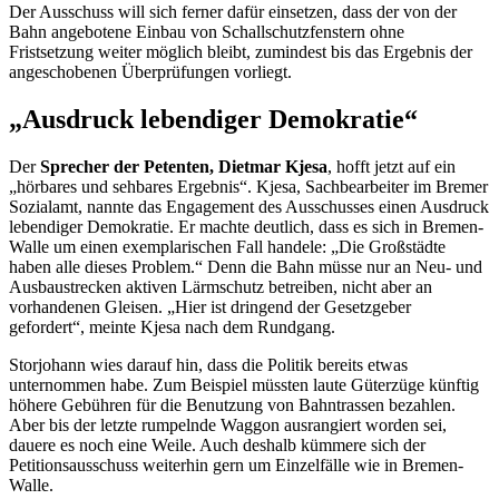
Der Ausschuss will sich ferner dafür einsetzen, dass der von der
Bahn angebotene Einbau von Schallschutzfenstern ohne
Fristsetzung weiter möglich bleibt, zumindest bis das Ergebnis der
angeschobenen Überprüfungen vorliegt.
„Ausdruck lebendiger Demokratie“
Der
Sprecher der Petenten, Dietmar Kjesa
, hofft jetzt auf ein
„hörbares und sehbares Ergebnis“. Kjesa, Sachbearbeiter im Bremer
Sozialamt, nannte das
Engagement
des Ausschusses einen Ausdruck
lebendiger Demokratie. Er machte deutlich, dass es sich in Bremen-
Walle um einen exemplarischen Fall handele: „Die Großstädte
haben alle dieses Problem.“ Denn die Bahn müsse nur an Neu- und
Ausbaustrecken aktiven Lärmschutz betreiben, nicht aber an
vorhandenen Gleisen. „Hier ist dringend der Gesetzgeber
gefordert“, meinte Kjesa nach dem Rundgang.
Storjohann wies darauf hin, dass die Politik bereits etwas
unternommen habe. Zum Beispiel müssten laute Güterzüge künftig
höhere Gebühren für die Benutzung von Bahntrassen bezahlen.
Aber bis der letzte rumpelnde
Waggon
aus
rangier
t worden sei,
dauere es noch eine Weile. Auch deshalb kümmere sich der
Petitionsausschuss weiterhin gern um Einzelfälle wie in Bremen-
Walle.