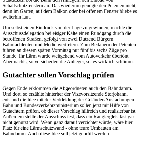
Schallschutzfenstern an. Das wiederum genügte den Petenten nicht,
denn im Garten, auf dem Balkon oder bei offenem Fenster bliebe es
weiterhin laut.
Um selbst einen Eindruck von der Lage zu gewinnen, machte die
Ausschussdelegation bei eisiger Kälte einen Rundgang durch die
betroffenen Straßen, gefolgt von zwei Dutzend Bürgern,
Bahnfachleuten und Medienvertretern. Zum Bedauern der Petenten
fuhren an diesem späten Vormittag nur fünf bis sechs Züge pro
Stunde. Ihr Lärm wurde weitgehend vom Autoverkehr übertönt.
Aber nachts, so versicherten die Anlieger, sei es wirklich schlimm.
Gutachter sollen Vorschlag prüfen
Gegen Ende erklommen die Abgeordneten auch den Bahndamm.
Und dort, so erzählte hinterher der Vizevorsitzende Storjohann,
entstand die Idee mit der Verkleidung der Geländer-Ausfachungen.
Bahn und Bundesverkehrsministerium sollen jetzt mit Hilfe von
Gutachtern prüfen, ob dieser Vorschlag hilfreich und realisierbar ist.
Außerdem stellte der Ausschuss fest, dass ein
Rangier
gleis fast gar
nicht genutzt wird. Wenn ganz darauf verzichtet würde, wäre hier
Platz für eine Lärmschutzwand - ohne teure Umbauten am
Bahndamm. Auch diese Idee soll jetzt geprüft werden.