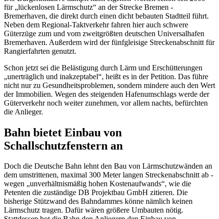
für „lückenlosen Lärmschutz“ an der Strecke Bremen -
Bremerhaven, die direkt durch einen dicht bebauten Stadtteil führt.
Neben dem Regional-Taktverkehr fahren hier auch schwere
Güterzüge zum und vom zweitgrößten deutschen Universalhafen
Bremerhaven. Außerdem wird der fünfgleisige Streckenabschnitt für
Rangierfahrten genutzt.
Schon jetzt sei die Belästigung durch Lärm und Erschütterungen
„unerträglich und inakzeptabel“, heißt es in der Petition. Das führe
nicht nur zu Gesundheitsproblemen, sondern mindere auch den Wert
der Immobilien. Wegen des steigenden Hafenumschlags werde der
Güterverkehr noch weiter zunehmen, vor allem nachts, befürchten
die Anlieger.
Bahn bietet Einbau von
Schallschutzfenstern an
Doch die Deutsche Bahn lehnt den Bau von Lärmschutzwänden an
dem umstrittenen, maximal 300 Meter langen Streckenabschnitt ab -
wegen „unverhältnismäßig hohen Kostenaufwands“, wie die
Petenten die zuständige DB Projektbau GmbH zitieren. Die
bisherige Stützwand des Bahndammes könne nämlich keinen
Lärmschutz tragen. Dafür wären größere Umbauten nötig.
Stattdessen bot die Bahn den Anliegern den Einbau von