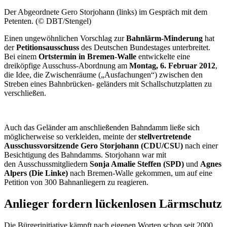
Der Abgeordnete Gero Storjohann (links) im Gespräch mit dem
Petenten. (© DBT/Stengel)
Einen ungewöhnlichen Vorschlag zur
Bahnlärm-Minderung
hat
der
Petitionsausschuss
des Deutschen Bundestages unterbreitet.
Bei einem
Ortstermin in Bremen-Walle
entwickelte eine
dreiköpfige Ausschuss-Abordnung am
Montag, 6. Februar 2012
,
die Idee, die Zwischenräume („Ausfachungen“) zwischen den
Streben eines Bahnbrücken- geländers mit Schallschutzplatten zu
verschließen.
Auch das Geländer am anschließenden Bahndamm ließe sich
möglicherweise so verkleiden, meinte der
stellvertretende
Ausschussvorsitzende Gero Storjohann (CDU/CSU)
nach einer
Besichtigung des Bahndamms. Storjohann war mit
den Ausschussmitgliedern
Sonja Amalie Steffen (SPD)
und
Agnes
Alpers (Die Linke)
nach Bremen-Walle gekommen, um auf eine
Petition von 300 Bahnanliegern zu reagieren.
Anlieger fordern lückenlosen Lärmschutz
Die Bürgerinitiative kämpft nach eigenen Worten schon seit 2000