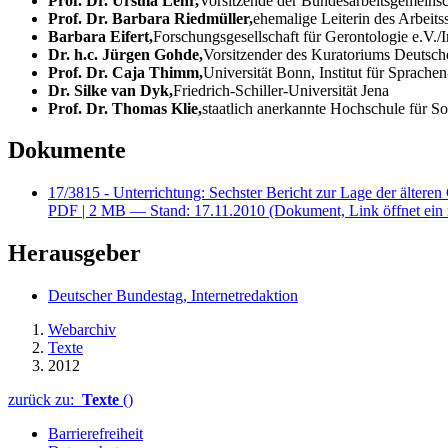
Prof. Dr. Ursula Lehr,
Vorsitzende der Bundesarbeitsgemeinsc
Prof. Dr. Barbara Riedmüller,
ehemalige Leiterin des Arbeits
Barbara Eifert,
Forschungsgesellschaft für Gerontologie e.V./I
Dr. h.c. Jürgen Gohde,
Vorsitzender des Kuratoriums Deutsche
Prof. Dr. Caja Thimm,
Universität Bonn, Institut für Sprach
Dr. Silke van Dyk,
Friedrich-Schiller-Universität Jena
Prof. Dr. Thomas Klie,
staatlich anerkannte Hochschule für S
Dokumente
17/3815 - Unterrichtung: Sechster Bericht zur Lage der ältere
PDF
| 2 MB — Stand: 17.11.2010
(Dokument, Link öffnet ein 
Herausgeber
Deutscher Bundestag, Internetredaktion
Webarchiv
Texte
2012
zurück zu:
Texte
()
Barrierefreiheit