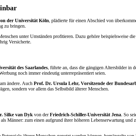
inbar
von der Universität Köln
, plädierte für einen Abschied von überkomme
g zu bringen.
 Menschen unter Umständen profitieren. Dazu gehöre beispielsweise di
hrig Versicherte.
versität des Saarlandes
, führte an, dass die gängigen Altersbilder in
 Werbung noch immer eindeutig unterrepräsentiert seien.
ngsam ändere. Auch
Prof. Dr. Ursula Lehr, Vorsitzende der Bundesar
prägen, sondern vor allem das Selbstbild älterer Menschen.
. Silke van Dyk
von der
Friedrich-Schiller-Universität Jena
. So se
n als Männer: zum einen aufgrund ihrer höheren Lebenserwartung und zu
 die Potenziale älterer Menschen genutzt werden können, bemängelte va