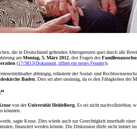
en, die in Deutschland geltenden Altersgrenzen quer durch alle Bereich
 Anhörung am
Montag, 5. März 2012
, den Fragen des
Familienausschu
neration
(
17/3815
(Dokument, öffnet ein neues Fenster)
).
nteneintrittsalter abhängig, erläuterte der Sozial- und Rechtswissenscha
ndeskirche Baden
. Dies sei aber unsinnig, da es den Fähigkeiten der 
n“
Kruse
von der
Universität Heidelberg
. Es sei nicht nachvollziehbar,
en könnten.
erde, sagte Kruse. Dies würde auch zur Gerechtigkeit innerhalb einer 
müssten, finanziert werden könnte. Die Diskussion dürfe nicht immer 