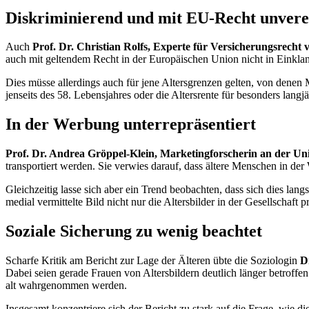
Diskriminierend und mit EU-Recht unvere
Auch
Prof. Dr. Christian Rolfs, Experte für Versicherungsrecht 
auch mit geltendem Recht in der Europäischen Union nicht in Einklan
Dies müsse allerdings auch für jene Altersgrenzen gelten, von denen
jenseits des 58. Lebensjahres oder die Altersrente für besonders langjä
In der Werbung unterrepräsentiert
Prof. Dr. Andrea Gröppel-Klein, Marketingforscherin an der Uni
transportiert werden. Sie verwies darauf, dass ältere Menschen in der
Gleichzeitig lasse sich aber ein Trend beobachten, dass sich dies la
medial vermittelte Bild nicht nur die Altersbilder in der Gesellschaft 
Soziale Sicherung zu wenig beachtet
Scharfe Kritik am Bericht zur Lage der Älteren übte die Soziologin
Dr
Dabei seien gerade Frauen von Altersbildern deutlich länger betroffe
alt wahrgenommen werden.
Insgesamt konzentriere sich der Bericht zu stark auf die Frage, wie