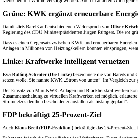
Menschen mit Wärme versorgt werden. Auch in anderen Orten gebe 
Grüne: KWK ergänzt erneuerbare Energi
Damit stieß Bareiß auf entschiedenen Widerspruch von
Oliver Krisc
Regierung des CDU-Ministerpräsidenten Jürgen Rüttgers. Die rot-grüne
Dass es einen Gegensatz zwischen KWK und erneuerbaren Energien g
Anlagen in Millionen von Heizungskellern könnten einspringen, wenn
Linke: Kraftwerke intelligent vernetzen
Eva Bulling-Schröter (Die Linke)
bezeichnete die von Bareiß und O
setzen wolle. Sie nannte KWK „Strom von unten“. Im Vergleich zur 
Der Einsatz von Mini-KWK-Anlagen und Blockheizkraftwerken könne di
Zusammenschaltung zu virtuellen Kraftwerken sei möglich, erläutert
Stromnetzes deutlich bescheidener ausfallen als bislang geplant“.
FDP bekräftigt 25-Prozent-Ziel
Auch
Klaus Breil (FDP-Fraktion )
bekräftigte das 25-Prozent-Ziel.