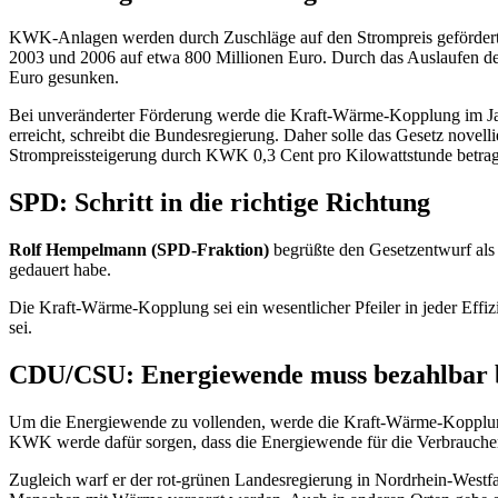
KWK-Anlagen werden durch Zuschläge auf den Strompreis gefördert. D
2003 und 2006 auf etwa 800 Millionen Euro. Durch das Auslaufen der
Euro gesunken.
Bei unveränderter Förderung werde die Kraft-Wärme-Kopplung im Jahr
erreicht, schreibt die Bundesregierung. Daher solle das Gesetz novell
Strompreissteigerung durch KWK 0,3 Cent pro Kilowattstunde betrage.
SPD: Schritt in die richtige Richtung
Rolf Hempelmann (SPD-Fraktion)
begrüßte den Gesetzentwurf als S
gedauert habe.
Die Kraft-Wärme-Kopplung sei ein wesentlicher Pfeiler in jeder Eff
sei.
CDU/CSU: Energiewende muss bezahlbar 
Um die Energiewende zu vollenden, werde die Kraft-Wärme-Kopplun
KWK werde dafür sorgen, dass die Energiewende für die Verbraucher
Zugleich warf er der rot-grünen Landesregierung in Nordrhein-Westf