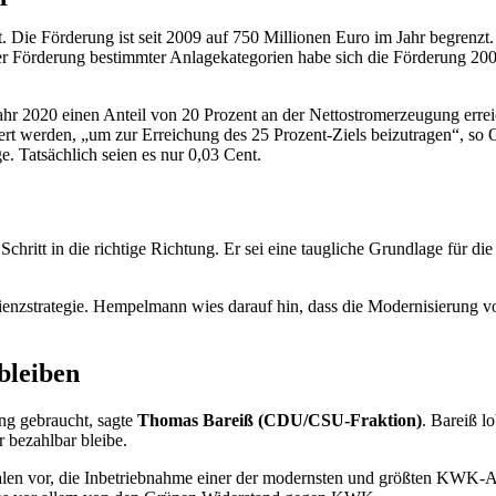
ie Förderung ist seit 2009 auf 750 Millionen Euro im Jahr begrenzt.
 Förderung bestimmter Anlagekategorien habe sich die Förderung 2008
 2020 einen Anteil von 20 Prozent an der Nettostromerzeugung erreic
iert werden, „um zur Erreichung des 25 Prozent-Ziels beizutragen“, so 
 Tatsächlich seien es nur 0,03 Cent.
chritt in die richtige Richtung. Er sei eine taugliche Grundlage für d
izienzstrategie. Hempelmann wies darauf hin, dass die Modernisierung 
bleiben
g gebraucht, sagte
Thomas Bareiß (CDU/CSU-Fraktion)
. Bareiß l
 bezahlbar bleibe.
alen vor, die Inbetriebnahme einer der modernsten und größten KWK-A