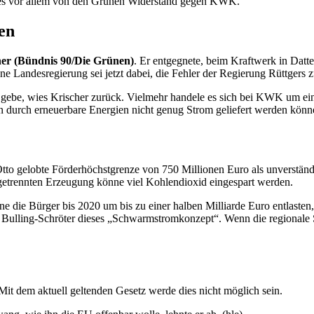
es vor allem von den Grünen Widerstand gegen KWK.
en
her (Bündnis 90/Die Grünen)
. Er entgegnete, beim Kraftwerk in Datt
 Landesregierung sei jetzt dabei, die Fehler der Regierung Rüttgers z
ebe, wies Krischer zurück. Vielmehr handele es sich bei KWK um ei
 durch erneuerbare Energien nicht genug Strom geliefert werden könn
tto gelobte Förderhöchstgrenze von 750 Millionen Euro als unverstä
getrennten Erzeugung könne viel Kohlendioxid eingespart werden.
e Bürger bis 2020 um bis zu einer halben Milliarde Euro entlasten, 
e Bulling-Schröter dieses „Schwarmstromkonzept“. Wenn die regionale
 Mit dem aktuell geltenden Gesetz werde dies nicht möglich sein.