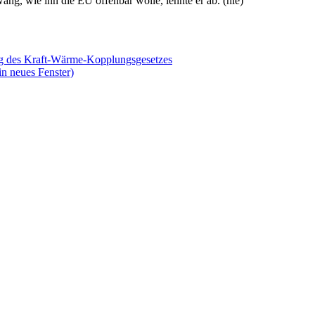
ng, wie ihn die EU offenbar wolle, lehnte er ab. (hle)
ng des Kraft-Wärme-Kopplungsgesetzes
in neues Fenster)