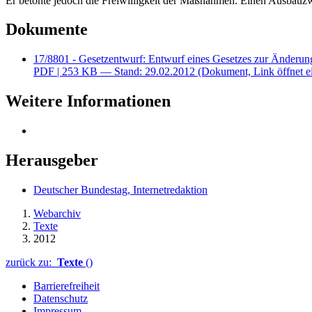
Er betonte jedoch die Freiwilligkeit der Maßnahmen. Einen Ausbauzwa
Dokumente
17/8801 - Gesetzentwurf: Entwurf eines Gesetzes zur Änderu
PDF
| 253 KB — Stand: 29.02.2012
(Dokument, Link öffnet e
Weitere Informationen
Herausgeber
Deutscher Bundestag, Internetredaktion
Webarchiv
Texte
2012
zurück zu:
Texte
()
Barrierefreiheit
Datenschutz
Impressum