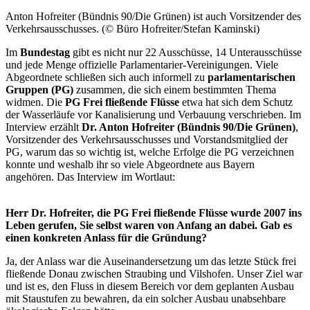
Anton Hofreiter (Bündnis 90/Die Grünen) ist auch Vorsitzender des
Verkehrsausschusses. (© Büro Hofreiter/Stefan Kaminski)
Im
Bundestag
gibt es nicht nur 22 Ausschüsse, 14 Unterausschüsse
und jede Menge offizielle Parlamentarier-Vereinigungen. Viele
Abgeordnete schließen sich auch informell zu
parlamentarischen
Gruppen
(PG)
zusammen, die sich einem bestimmten Thema
widmen. Die
PG Frei fließende Flüsse
etwa hat sich dem Schutz
der Wasserläufe vor Kanalisierung und Verbauung verschrieben. Im
Interview erzählt
Dr. Anton Hofreiter (Bündnis 90/Die Grünen)
,
Vorsitzender des Verkehrsausschusses und Vorstandsmitglied der
PG, warum das so wichtig ist, welche Erfolge die PG verzeichnen
konnte und weshalb ihr so viele Abgeordnete aus Bayern
angehören. Das
Interview
im Wortlaut:
Herr Dr. Hofreiter, die PG Frei fließende Flüsse wurde 2007 ins
Leben gerufen, Sie selbst waren von Anfang an dabei. Gab es
einen konkreten Anlass für die Gründung?
Ja, der Anlass war die Auseinandersetzung um das letzte Stück frei
fließende Donau zwischen Straubing und Vilshofen. Unser Ziel war
und ist es, den Fluss in diesem Bereich vor dem geplanten Ausbau
mit Staustufen zu bewahren, da ein solcher Ausbau unabsehbare