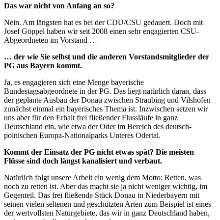
Das war nicht von Anfang an so?
Nein. Am längsten hat es bei der CDU/CSU gedauert. Doch mit
Josef Göppel haben wir seit 2008 einen sehr
engagi
erten CSU-
Abgeordneten im Vorstand …
… der wie Sie selbst und die anderen Vorstandsmitglieder der
PG aus Bayern kommt.
Ja, es
engagi
eren sich eine Menge bayerische
Bundestagsabgeordnete in der PG. Das liegt natürlich daran, dass
der geplante Ausbau der Donau zwischen Straubing und Vilshofen
zunächst einmal ein bayerisches Thema ist. Inzwischen setzen wir
uns aber für den Erhalt frei fließender Flussläufe in ganz
Deutschland ein, wie etwa der Oder im Bereich des deutsch-
polnischen Europa-Nationalparks Unteres Odertal.
Kommt der Einsatz der PG nicht etwas spät? Die meisten
Flüsse sind doch längst kanalisiert und verbaut.
Natürlich folgt unsere Arbeit ein wenig dem Motto: Retten, was
noch zu retten ist. Aber das macht sie ja nicht weniger wichtig, im
Gegenteil. Das frei fließende Stück Donau in Niederbayern mit
seinen vielen seltenen und geschützten Arten zum Beispiel ist eines
der wertvollsten Naturgebiete, das wir in ganz Deutschland haben,