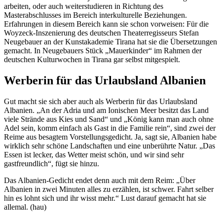
arbeiten, oder auch weiterstudieren in Richtung des
Masterabschlusses im Bereich interkulturelle Beziehungen.
Erfahrungen in diesem Bereich kann sie schon vorweisen: Für die
Woyzeck-Inszenierung des deutschen Theaterregisseurs Stefan
Neugebauer an der Kunstakademie Tirana hat sie die Übersetzungen
gemacht. In Neugebauers Stück „Mauerkinder“ im Rahmen der
deutschen Kulturwochen in Tirana gar selbst mitgespielt.
Werberin für das Urlaubsland Albanien
Gut macht sie sich aber auch als Werberin für das Urlaubsland
Albanien. „An der Adria und am Ionischen Meer besitzt das Land
viele Strände aus Kies und Sand“ und „König kann man auch ohne
Adel sein, komm einfach als Gast in die Familie rein“, sind zwei der
Reime aus besagtem Vorstellungsgedicht. Ja, sagt sie, Albanien habe
wirklich sehr schöne Landschaften und eine unberührte Natur. „Das
Essen ist lecker, das Wetter meist schön, und wir sind sehr
gastfreundlich“, fügt sie hinzu.
Das Albanien-Gedicht endet denn auch mit dem Reim: „Über
Albanien in zwei Minuten alles zu erzählen, ist schwer. Fahrt selber
hin es lohnt sich und ihr wisst mehr.“ Lust darauf gemacht hat sie
allemal. (hau)