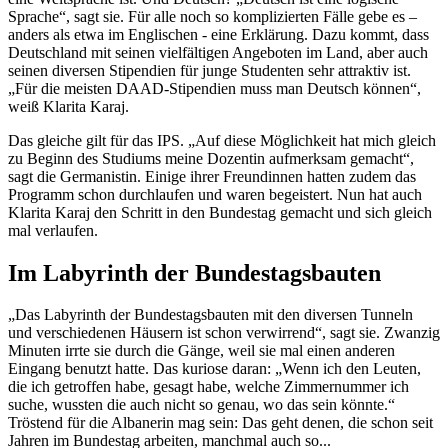
Sprache“, sagt sie. Für alle noch so komplizierten Fälle gebe es –
anders als etwa im Englischen - eine Erklärung. Dazu kommt, dass
Deutschland mit seinen vielfältigen Angeboten im Land, aber auch
seinen diversen Stipendien für junge Studenten sehr attraktiv ist.
„Für die meisten DAAD-Stipendien muss man Deutsch können“,
weiß Klarita Karaj.
Das gleiche gilt für das IPS. „Auf diese Möglichkeit hat mich gleich
zu Beginn des Studiums meine Dozentin aufmerksam gemacht“,
sagt die Germanistin. Einige ihrer Freundinnen hatten zudem das
Programm schon durchlaufen und waren begeistert. Nun hat auch
Klarita Karaj den Schritt in den Bundestag gemacht und sich gleich
mal verlaufen.
Im Labyrinth der Bundestagsbauten
„Das Labyrinth der Bundestagsbauten mit den diversen Tunneln
und verschiedenen Häusern ist schon verwirrend“, sagt sie. Zwanzig
Minuten irrte sie durch die Gänge, weil sie mal einen anderen
Eingang benutzt hatte. Das kuriose daran: „Wenn ich den Leuten,
die ich getroffen habe, gesagt habe, welche Zimmernummer ich
suche, wussten die auch nicht so genau, wo das sein könnte.“
Tröstend für die Albanerin mag sein: Das geht denen, die schon seit
Jahren im Bundestag arbeiten, manchmal auch so...