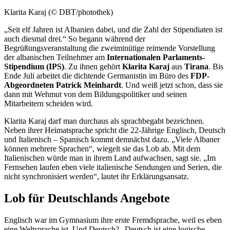
Klarita Karaj (© DBT/photothek)
„Seit elf Jahren ist Albanien dabei, und die Zahl der Stipendiaten ist
auch diesmal drei.“ So begann während der
Begrüßungsveranstaltung die zweiminütige reimende Vorstellung
der albanischen Teilnehmer am
Internationalen Parlaments-
Stipendium (IPS)
. Zu ihnen gehört
Klarita Karaj
aus
Tirana
. Bis
Ende Juli arbeitet die dichtende Germanistin im Büro des
FDP-
Abgeordneten Patrick Meinhardt
. Und weiß jetzt schon, dass sie
dann mit Wehmut von dem Bildungspolitiker und seinen
Mitarbeitern scheiden wird.
Klarita Karaj darf man durchaus als sprachbegabt bezeichnen.
Neben ihrer Heimatsprache spricht die 22-Jährige Englisch, Deutsch
und Italienisch – Spanisch kommt demnächst dazu. „Viele Albaner
können mehrere Sprachen“, wiegelt sie das Lob ab. Mit dem
Italienischen würde man in ihrem Land aufwachsen, sagt sie. „Im
Fernsehen laufen eben viele italienische Sendungen und Serien, die
nicht synchronisiert werden“, lautet ihr Erklärungsansatz.
Lob für Deutschlands Angebote
Englisch war im Gymnasium ihre erste Fremdsprache, weil es eben
eine Weltsprache ist. Und Deutsch? „Deutsch ist eine logische