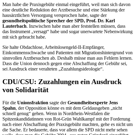
Man habe die Praxisgebühr einmal eingeführt, weil man sich davon
eine deutliche Reduktion der Arztbesuche und eine Stärkung der
hausärztlichen Versorgung versprochen habe, sagte der
gesundheitspolitische Sprecher der SPD, Prof. Dr. Karl
Lauterbach
. Inzwischen habe man aber feststellen müssen, dass
das Instrument „versagt“ habe und sogar unerwartete Nebenwirkung
mit sich gebracht habe.
Sie halte Obdachlose, Arbeitslosengeld-II-Empfänger,
Einkommensschwache und Patienten mit Migrationshintergrund von
sinnvollen Arztbesuchen ab. Deshalb müsse man aus Fehlern lernen.
Dass die Union dennoch gegen eine Abschaffung der Gebühr sei,
sei Ausdruck einer veralteten „Zuzahlungsideologie“.
CDU/CSU: Zuzahlungen ein Ausdruck
von Solidarität
Für die
Unionsfraktion
sagte der
Gesundheitsexperte Jens
Spahn
, der Opposition könne es mit dem Geldausgeben „nicht
schnell genug“ gehen. Wenn in Nordrhein-Westfalen die
Spitzenkandidatinnen von Rot-Grün Wahlkampf mit der Forderung
nach einer Abschaffung der Praxisgebühr machten, gehe es nicht um
die Sache. Er bedauerte, dass vor allem die SPD nicht mehr sehen