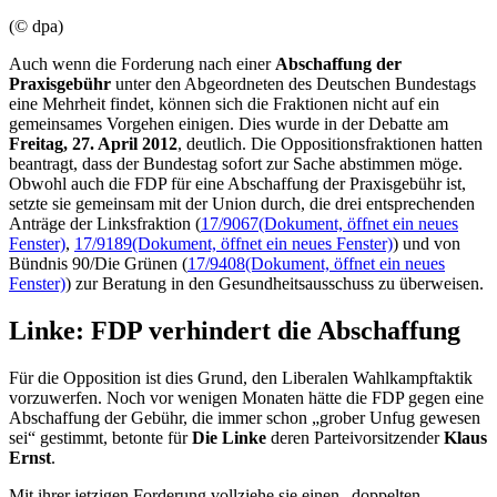
(© dpa)
Auch wenn die Forderung nach einer
Abschaffung der
Praxisgebühr
unter den Abgeordneten des Deutschen Bundestags
eine Mehrheit findet, können sich die Fraktionen nicht auf ein
gemeinsames Vorgehen einigen. Dies wurde in der Debatte am
Freitag, 27. April 2012
, deutlich. Die Oppositionsfraktionen hatten
beantragt, dass der Bundestag sofort zur Sache abstimmen möge.
Obwohl auch die FDP für eine Abschaffung der Praxisgebühr ist,
setzte sie gemeinsam mit der Union durch, die drei entsprechenden
Anträge der Linksfraktion (
17/9067
(Dokument, öffnet ein neues
Fenster)
,
17/9189
(Dokument, öffnet ein neues Fenster)
) und von
Bündnis 90/Die Grünen (
17/9408
(Dokument, öffnet ein neues
Fenster)
) zur Beratung in den Gesundheitsausschuss zu überweisen.
Linke: FDP verhindert die Abschaffung
Für die Opposition ist dies Grund, den Liberalen Wahlkampftaktik
vorzuwerfen. Noch vor wenigen Monaten hätte die FDP gegen eine
Abschaffung der Gebühr, die immer schon „grober Unfug gewesen
sei“ gestimmt, betonte für
Die Linke
deren Parteivorsitzender
Klaus
Ernst
.
Mit ihrer jetzigen Forderung vollziehe sie einen „doppelten