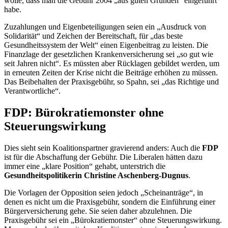
wolle, dass man die Gebühr 2004 „aus guten Gründen“ eingeführt
habe.
Zuzahlungen und Eigenbeteiligungen seien ein „Ausdruck von
Solidarität“ und Zeichen der Bereitschaft, für „das beste
Gesundheitssystem der Welt“ einen Eigenbeitrag zu leisten. Die
Finanzlage der gesetzlichen Krankenversicherung sei „so gut wie
seit Jahren nicht“. Es müssten aber Rücklagen gebildet werden, um
in erneuten Zeiten der Krise nicht die Beiträge erhöhen zu müssen.
Das Beibehalten der Praxisgebühr, so Spahn, sei „das Richtige und
Verantwortliche“.
FDP: Bürokratiemonster ohne
Steuerungswirkung
Dies sieht sein Koalitionspartner gravierend anders: Auch die
FDP
ist für die Abschaffung der Gebühr. Die Liberalen hätten dazu
immer eine „klare Position“ gehabt, unterstrich die
Gesundheitspolitikerin Christine Aschenberg-Dugnus
.
Die Vorlagen der Opposition seien jedoch „Scheinanträge“, in
denen es nicht um die Praxisgebühr, sondern die Einführung einer
Bürgerversicherung gehe. Sie seien daher abzulehnen. Die
Praxisgebühr sei ein „Bürokratiemonster“ ohne Steuerungswirkung.