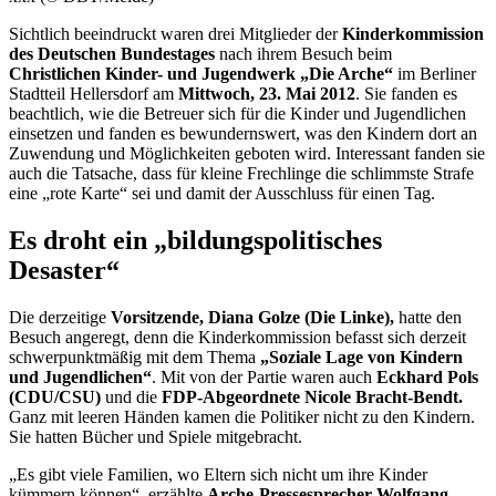
Sichtlich beeindruckt waren drei Mitglieder der
Kinderkommission
des Deutschen Bundestages
nach ihrem Besuch beim
Christlichen Kinder- und Jugendwerk „Die Arche“
im Berliner
Stadtteil Hellersdorf am
Mittwoch, 23. Mai 2012
. Sie fanden es
beachtlich, wie die Betreuer sich für die Kinder und Jugendlichen
einsetzen und fanden es bewundernswert, was den Kindern dort an
Zuwendung und Möglichkeiten geboten wird. Interessant fanden sie
auch die Tatsache, dass für kleine Frechlinge die schlimmste Strafe
eine „rote Karte“ sei und damit der Ausschluss für einen Tag.
Es droht ein „bildungspolitisches
Desaster“
Die derzeitige
Vorsitzende, Diana Golze (Die Linke),
hatte den
Besuch angeregt, denn die Kinderkommission befasst sich derzeit
schwerpunktmäßig mit dem Thema
„Soziale Lage von Kindern
und Jugendlichen“
. Mit von der Partie waren auch
Eckhard Pols
(CDU/CSU)
und die
FDP-Abgeordnete Nicole Bracht-Bendt.
Ganz mit leeren Händen kamen die Politiker nicht zu den Kindern.
Sie hatten Bücher und Spiele mitgebracht.
„Es gibt viele Familien, wo Eltern sich nicht um ihre Kinder
kümmern können“, erzählte
Arche-Pressesprecher Wolfgang