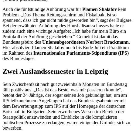
Auch die fünfstündige Anhörung war für
Plamen Shalafov
kein
Problem. „Das Thema Rettungsschirm und Fiskalpakt ist so
spannend, dass ich gar nicht müde geworden bin“, sagt der Bulgare.
Bei der erwähnten Anhörung des Haushaltsausschusses hatte er
zudem auch eine wichtige Aufgabe: „Ich habe für mein Büro ein
Protokoll der Anhörung geschrieben.“ Gemeint ist damit das
Bundestagsbüro des
Unionsabgeordneten Norbert Brackmann
.
Hier absolviert Plamen Shalafov noch bis Ende Juli ein Praktikum
im Rahmen des
Internationalen Parlaments-Stipendiums (IPS)
des Bundestages.
Zwei Auslandssemester in Leipzig
Sein Zwischenfazit nach gut zweieinhalb Monaten im Bundestag
fällt positiv aus. „Das ist das Beste, was mir passieren konnte“,
betont der 24-Jährige, der sogar seinen
Job
gekündigt hat, um am
IPS teilzunehmen. Angefangen hat das Bundestagsabenteuer mit
dem Bewerbungstipp zum IPS auf der
Homepage
der deutschen
Botschaft in Bulgarien. Sein erworbenes Wissen im Bereich der
Staatspolitik anzuwenden und Einblicke in die komplizieren
politischen Prozesse zu erlangen, waren einige der Gründe, sich zu
bewerben.