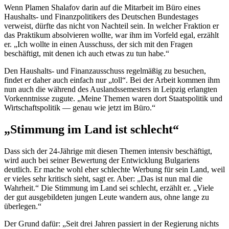
Wenn Plamen Shalafov darin auf die Mitarbeit im Büro eines
Haushalts- und Finanzpolitikers des Deutschen Bundestages
verweist, dürfte das nicht von Nachteil sein. In welcher Fraktion er
das Praktikum absolvieren wollte, war ihm im Vorfeld egal, erzählt
er. „Ich wollte in einen Ausschuss, der sich mit den Fragen
beschäftigt, mit denen ich auch etwas zu tun habe.“
Den Haushalts- und Finanzausschuss regelmäßig zu besuchen,
findet er daher auch einfach nur „toll“. Bei der Arbeit kommen ihm
nun auch die während des Auslandssemesters in Leipzig erlangten
Vorkenntnisse zugute. „Meine Themen waren dort Staatspolitik und
Wirtschaftspolitik — genau wie jetzt im Büro.“
„Stimmung im Land ist schlecht“
Dass sich der 24-Jährige mit diesen Themen intensiv beschäftigt,
wird auch bei seiner Bewertung der Entwicklung Bulgariens
deutlich. Er mache wohl eher schlechte Werbung für sein Land, weil
er vieles sehr kritisch sieht, sagt er. Aber: „Das ist nun mal die
Wahrheit.“ Die Stimmung im Land sei schlecht, erzählt er. „Viele
der gut ausgebildeten jungen Leute wandern aus, ohne lange zu
überlegen.“
Der Grund dafür: „Seit drei Jahren passiert in der Regierung nichts