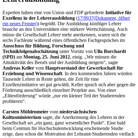
Experten haben eine von Union und FDP geforderte
Initiative für
Exzellenz in der Lehrerausbildung
(
17/9937
(Dokument, öffnet
ein neues Fenster)
) begrüßt. Die Ausbildung künftiger Lehrer
brauche an den Universitäten eine stärkere Wertschätzung. Auch
müsse die Gesellschaft Lehrer mehr anerkennen, waren sich die
sechs Fachleute während eines öffentlichen Fachgespräches im
Ausschuss für Bildung, Forschung und
Technikfolgenabschätzung
unter Vorsitz von
Ulla Burchardt
(SPD)
am
Montag, 25. Juni 2012
, einig. „Wir müssen die
Attraktivität des Berufs und der Ausbildung steigern“, sagte
Andreas Keller
vom
Hauptvorstand der Gewerkschaft für
Erziehung und Wissenschaft
. In den kommenden Jahren würden
Tausende Lehrer in Rente gehen, die Zeit für eine
Exzellenzinitiative sei gut gewählt. Keller sprach sich aber gegen die
Förderung ausschließlich einzelner Projekte aus. Von einer
„Elitenförderung“ würde „nur ein kleiner Teil der Studierenden
profitieren“.
Carsten Mühlenmeier
vom
niedersächsischen
Kultusministerium
sagte, die Anerkennung des Lehrers in der
Gesellschaft sei „ein ganz, ganz wesentlicher Punkt“. Eine bald
beim Centrum für Hochschulentwicklung erscheinende Studie
zeige, dass schon die Motivation der Lehramt-Studierenden vielfach