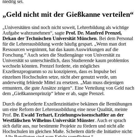
niedrig sei.
„Geld nicht mit der Gießkanne verteilen“
„Universitäten sind noch nicht soweit, Lehrerbildung als wichtige
Aufgabe wahrzunehmen“, sagte
Prof. Dr. Manfred Prenzel,
Dekan der Technischen Universität München
. Bei dem Personal
für die Lehrerausbildung werde häufig gespart. „Wenn man dort
Ressource
n wegnimmt, hat das kaum Auswirkungen auf die
Forschung.“ Auch seien die Studiengänge von Universität zu
Universität so unterschiedlich, dass Studierende kaum problemlos
wechseln könnten. Prenzel forderte, ein mögliches
Exzellenzprogramm so zu konzipieren, dass es Impulse bei
einzelnen Hochschulen setze, nicht aber genutzt werde, um
anderweitig fehlende Mittel zu ersetzen. „Man muss diejenigen
ermuntern, die gute Ansätze zeigen“. Eine Verteilung von Geld nach
dem „Gießkannenprinzip“ lehne er ab, sagte Prenzel.
Durch die geforderte Exzellenzinitiative bekämen die Bemühungen
um eine Reform der Lehrerausbildung eine neue Qualität, meinte
Prof.
Dr. Ewald Terhart, Erziehungswissenschaftler an der
Westfälischen Wilhelms-Universität Münster
. Auch er sprach
sich dafür aus, nur bestimmte Projekte zu fördern und nicht alle
Hochschulen im gleichen Maße. Scheitern dürfe die Initiative nicht:
„Alle Beteiligten sind zum Erfolg verpflichtet.“