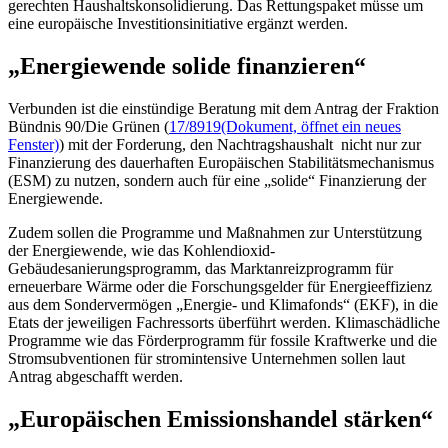
gerechten Haushaltskonsolidierung. Das Rettungspaket müsse um
eine europäische Investitionsinitiative ergänzt werden.
„Energiewende solide finanzieren“
Verbunden ist die einstündige Beratung mit dem Antrag der Fraktion
Bündnis 90/Die Grünen (
17/8919
(Dokument, öffnet ein neues
Fenster)
) mit der Forderung, den Nachtragshaushalt nicht nur zur
Finanzierung des dauerhaften Europäischen Stabilitätsmechanismus
(ESM) zu nutzen, sondern auch für eine „solide“ Finanzierung der
Energiewende.
Zudem sollen die Programme und Maßnahmen zur Unterstützung
der Energiewende, wie das Kohlendioxid-
Gebäudesanierungsprogramm, das Marktanreizprogramm für
erneuerbare Wärme oder die Forschungsgelder für Energieeffizienz
aus dem Sondervermögen „Energie- und Klima
fonds
“ (EKF), in die
Etats
der jeweiligen Fach
ressorts
überführt werden. Klimaschädliche
Programme wie das Förderprogramm für fossile Kraftwerke und die
Stromsubventionen für stromintensive Unternehmen sollen laut
Antrag abgeschafft werden.
„Europäischen Emissionshandel stärken“