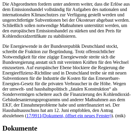
Die Abgeordneten fordern unter anderem weiter, dass die Erlöse aus
dem Emissionshandel vollständig für Aufgaben des nationalen und
internationalen Klimaschutzes zur Verfügung gestellt werden und
ungerechtfertigte Subventionen bei der Ökosteuer abgebaut werden.
Schließlich sollen notwendige Maßnahmen unterstützt werden, um
den europäischen Emissionshandel zu stärken und den Preis für
Kohlendioxidzertifikate zu stabilisieren.
Die Energiewende in der Bundesrepublik Deutschland stockt,
schreibt die Fraktion zur Begründung. Trotz offensichtlicher
Notwendigkeit für eine zügige Energiewende streite sich die
Bundesregierung anstatt sich mit vereinten Kräften für den Wechsel
einzusetzen. Auf europäischer Ebene blockiere die Regierung die
Energieeffizienz-Richtline und in Deutschland treibe sie mit neuen
Subventionen für die Industrie die Kosten für das Erneuerbare-
Energien-Gesetz für die privaten Verbraucher in die Höhe. Wegen
der umwelt- und haushaltspolitisch „fatalen Konstruktion“ als
Sondervermögen scheitere auch die Finanzierung des Kohlendioxid-
Gebäudesanierungsprogramms und anderer Maßnahmen aus dem
EKF, der Einnahmeprobleme habe und unterfinanziert sei. Der
Haushaltsausschuss hat am 12. Juni empfohlen, den Antrag
abzulehnen (
17/9911
(Dokument, öffnet ein neues Fenster)
). (mik)
Dokumente