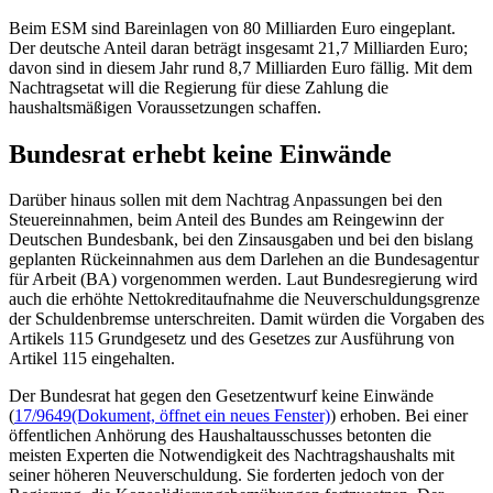
Beim ESM sind Bareinlagen von 80 Milliarden Euro eingeplant.
Der deutsche Anteil daran beträgt insgesamt 21,7 Milliarden Euro;
davon sind in diesem Jahr rund 8,7 Milliarden Euro fällig. Mit dem
Nachtrags
etat
will die Regierung für diese Zahlung die
haushaltsmäßigen Voraussetzungen schaffen.
Bundesrat erhebt keine Einwände
Darüber hinaus sollen mit dem Nachtrag Anpassungen bei den
Steuereinnahmen, beim Anteil des Bundes am Reingewinn der
Deutschen Bundesbank, bei den Zinsausgaben und bei den bislang
geplanten Rückeinnahmen aus dem Darlehen an die Bundesagentur
für Arbeit (BA) vorgenommen werden. Laut Bundesregierung wird
auch die erhöhte Nettokreditaufnahme die Neuverschuldungsgrenze
der Schuldenbremse unterschreiten. Damit würden die Vorgaben des
Artikels 115 Grundgesetz und des Gesetzes zur Ausführung von
Artikel 115 eingehalten.
Der Bundesrat hat gegen den Gesetzentwurf keine Einwände
(
17/9649
(Dokument, öffnet ein neues Fenster)
) erhoben. Bei einer
öffentlichen Anhörung des Haushaltausschusses betonten die
meisten Experten die Notwendigkeit des Nachtragshaushalts mit
seiner höheren Neuverschuldung. Sie forderten jedoch von der