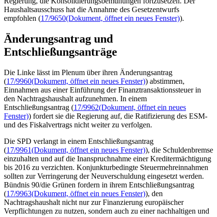
Regierung, die Konsolidierungsbemühungen fortzusetzen. Der
Haushaltsausschuss hat die Annahme des Gesetzentwurfs
empfohlen (
17/9650
(Dokument, öffnet ein neues Fenster)
).
Änderungsantrag und
Entschließungsanträge
Die Linke lässt im Plenum über ihren Änderungsantrag
(
17/9960
(Dokument, öffnet ein neues Fenster)
) abstimmen,
Einnahmen aus einer Einführung der Finanztransaktionssteuer in
den Nachtragshaushalt aufzunehmen. In einem
Entschließungsantrag (
17/9962
(Dokument, öffnet ein neues
Fenster)
) fordert sie die Regierung auf, die Ratifizierung des ESM-
und des Fiskalvertrags nicht weiter zu verfolgen.
Die SPD verlangt in einem Entschließungsantrag
(
17/9961
(Dokument, öffnet ein neues Fenster)
), die Schuldenbremse
einzuhalten und auf die Inanspruchnahme einer Kreditermächtigung
bis 2016 zu verzichten. Konjunkturbedingte Steuermehreinnahmen
sollten zur Verringerung der Neuverschuldung eingesetzt werden.
Bündnis 90/die Grünen fordern in ihrem Entschließungsantrag
(
17/9963
(Dokument, öffnet ein neues Fenster)
), den
Nachtragshaushalt nicht nur zur Finanzierung europäischer
Verpflichtungen zu nutzen, sondern auch zu einer nachhaltigen und