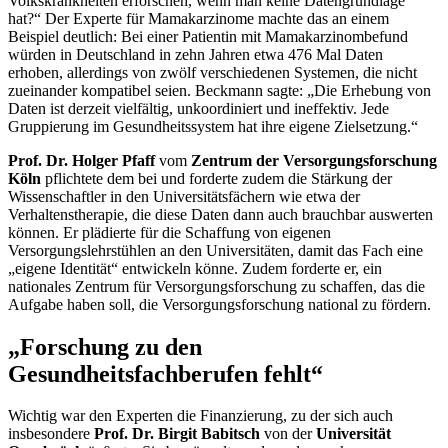
Volkskrankheiten erforschen, wenn man keine Datengrundlage
hat?“ Der Experte für Mamakarzinome machte das an einem
Beispiel deutlich: Bei einer Patientin mit Mamakarzinombefund
würden in Deutschland in zehn Jahren etwa 476 Mal Daten
erhoben, allerdings von zwölf verschiedenen Systemen, die nicht
zueinander kompatibel seien. Beckmann sagte: „Die Erhebung von
Daten ist derzeit vielfältig, unkoordiniert und ineffektiv. Jede
Gruppierung im Gesundheitssystem hat ihre eigene Zielsetzung.“
Prof. Dr. Holger Pfaff
vom
Zentrum der Versorgungsforschung
Köln
pflichtete dem bei und forderte zudem die Stärkung der
Wissenschaftler in den Universitätsfächern wie etwa der
Verhaltenstherapie, die diese Daten dann auch brauchbar auswerten
können. Er plädierte für die Schaffung von eigenen
Versorgungslehrstühlen an den Universitäten, damit das Fach eine
„eigene Identität“ entwickeln könne. Zudem forderte er, ein
nationales Zentrum für Versorgungsforschung zu schaffen, das die
Aufgabe haben soll, die Versorgungsforschung national zu fördern.
„Forschung zu den
Gesundheitsfachberufen fehlt“
Wichtig war den Experten die Finanzierung, zu der sich auch
insbesondere
Prof. Dr. Birgit Babitsch
von der
Universität