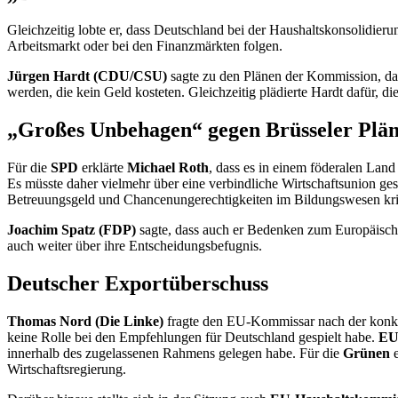
Gleichzeitig lobte er, dass Deutschland bei der Haushaltskonsolidi
Arbeitsmarkt oder bei den Finanzmärkten folgen.
Jürgen Hardt (CDU/CSU)
sagte zu den Plänen der Kommission, da
werden, die kein Geld kosteten. Gleichzeitig plädierte Hardt dafür, di
„Großes Unbehagen“ gegen Brüsseler Plä
Für die
SPD
erklärte
Michael Roth
, dass es in einem föderalen Lan
Es müsste daher vielmehr über eine verbindliche Wirtschaftsunion g
Betreuungsgeld und
Chance
nungerechtigkeiten im Bildungswesen kriti
Joachim Spatz (FDP)
sagte, dass auch er Bedenken zum Europäische
auch weiter über ihre Entscheidungsbefugnis.
Deutscher Exportüberschuss
Thomas Nord (Die Linke)
fragte den EU-Kommissar nach der konkr
keine Rolle bei den Empfehlungen für Deutschland gespielt habe.
EU
innerhalb des zugelassenen Rahmens gelegen habe. Für die
Grünen
e
Wirtschaftsregierung.