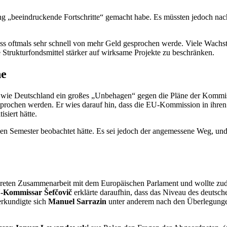
erung „beeindruckende Fortschritte“ gemacht habe. Es müssten jedoch
ss oftmals sehr schnell von mehr Geld gesprochen werde. Viele Wachst
e Struktur
fonds
mittel stärker auf wirksame Projekte zu beschränken.
ne
d wie Deutschland ein großes „Unbehagen“ gegen die Pläne der Kommis
esprochen werden. Er wies darauf hin, dass die EU-Kommission in ihre
siert hätte.
n Semester beobachtet hätte. Es sei jedoch der angemessene Weg, und 
eten Zusammenarbeit mit dem Europäischen Parlament und wollte zud
-Kommissar Šefčovič
erklärte daraufhin, dass das
Niveau
des deutsch
rkundigte sich
Manuel Sarrazin
unter anderem nach den Überlegunge