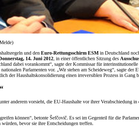
Melde)
shaltsregeln und den
Euro-Rettungsschirm ESM
in Deutschland noch
Donnerstag, 14. Juni 2012
, in einer öffentlichen Sitzung des
Ausschus
schland dabei vorankommt“, sagte der Kommissar für interinstitutionel
n nationalen Parlamenten vor. „Wir stehen am Scheideweg“, sagte der
lich der Haushaltskonsolidierung einen irreversiblen Prozess in Gang b
s“
unter anderem vorsieht, die EU-Haushalte vor ihrer Verabschiedung i
greifen können“, betonte Šefčovič. Es sei im Gegenteil für die Parlame
würden, bevor sie ihre Entscheidungen treffen.