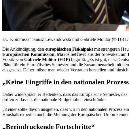
EU-Kommissar Janusz Lewandowski und Gabriele Molitor (© DBT/
Die Ankündigung, den
europäischen Fiskalpakt
mit strengeren Hau
Europäischen Kommission, Maroš Šefčovič
aus der Slowakei, am
Vorsitz von
Gabriele Molitor (FDP)
begrüßt. „Es ist gut, dass Deut
Pläne für ein Europäisches Semester und die Zusammenarbeit mit de
ausgesetzt. Daher müsse man wieder Vertrauen herstellen und hinsicht
„Keine Eingriffe in den nationalen Prozes
Dabei widersprach er Bedenken, dass das Europäische Semester, das 
prüfen zu lassen, die nationale
Budget
hoheit einschränke.
„Keiner sollte davon ausgehen, dass wir in den nationalen Prozess ein
Haushaltsexperten auch die Meinung der Europäischen Union kennen 
„Beeindruckende Fortschritte“