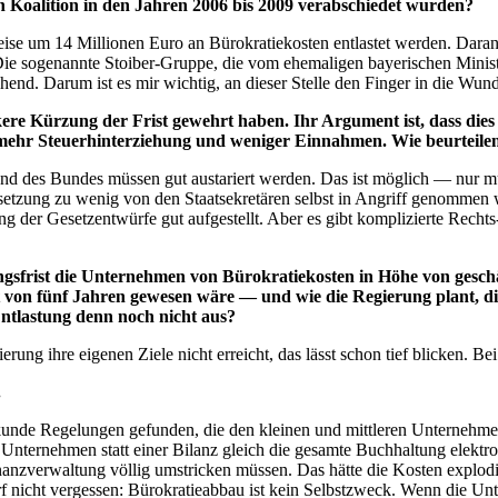
en Koalition in den Jahren 2006 bis 2009 verabschiedet wurden?
se um 14 Millionen Euro an Bürokratiekosten entlastet werden. Daran
: Die sogenannte Stoiber-Gruppe, die vom ehemaligen bayerischen Mini
hend. Darum ist es mir wichtig, an dieser Stelle den Finger in die Wund
ere Kürzung der Frist gewehrt haben. Ihr Argument ist, dass dies 
ehr Steuerhinterziehung und weniger Einnahmen. Wie beurteilen
r und des Bundes müssen gut austariert werden. Das ist möglich — nur 
zung zu wenig von den Staatsekretären selbst in Angriff genommen wi
g der Gesetzentwürfe gut aufgestellt. Aber es gibt komplizierte Rec
sfrist die Unternehmen von Bürokratiekosten in Höhe von geschät
t von fünf Jahren gewesen wäre — und wie die Regierung plant, d
Entlastung denn noch nicht aus?
rung ihre eigenen Ziele nicht erreicht, das lässt schon tief blicken. Be
.
er Sekunde Regelungen gefunden, die den kleinen und mittleren Unterne
Unternehmen statt einer Bilanz gleich die gesamte Buchhaltung elektr
zverwaltung völlig umstricken müssen. Das hätte die Kosten explodier
cht vergessen: Bürokratieabbau ist kein Selbstzweck. Wenn die Untern