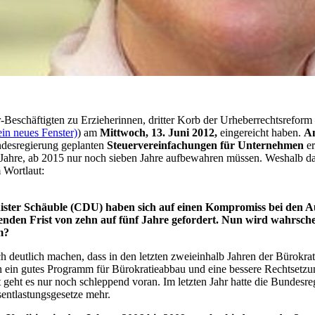
schäftigten zu Erzieherinnen, dritter Korb der Urheberrechtsreform 
in neues Fenster)
) am
Mittwoch, 13. Juni 2012,
eingereicht haben.
An
ndesregierung geplanten
Steuervereinfachungen für Unternehmen
er
hre, ab 2015 nur noch sieben Jahre aufbewahren müssen. Weshalb das ni
 Wortlaut:
nister Schäuble (CDU) haben sich auf einen Kompromiss bei den
eltenden Frist von zehn auf fünf Jahre gefordert. Nun wird wahrsc
m?
h deutlich machen, dass in den letzten zweieinhalb Jahren der Bürokra
n ein gutes Programm für Bürokratieabbau und eine bessere Rechtsetzu
 geht es nur noch schleppend voran. Im letzten Jahr hatte die Bundesr
dsentlastungsgesetze mehr.