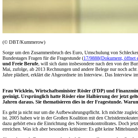
(© DBT/Kummerow)
Sorge um den Zusammenbruch des Euro, Umschulung von Schlecker-Be
Bundestages Fragen für die Fragestunde (
17/9888
(Dokument, öffnet e
und Freie Berufe
, will sich dann insbesondere nach den von der Bu
Mai, zufolge, ab 2013 Rechnungen und andere Belege nur noch acht Ja
Jahre plädiert, erklärt die Abgeordnete im
Interview
. Das
Interview
im
Frau Wicklein, Wirtschaftsminister Rösler (FDP) und Finanzmi
geeinigt. Ursprünglich hatte Rösler eine Halbierung der jetzt g
Jahren daraus. Sie thematisieren dies in der Fragestunde. Waru
Es geht ja nicht nur um die Aufbewahrungspflicht. Ich möchte zugleic
ist. 2005 haben wir in der Großen Koalition mit den Christdemokrate
dazu gehört etwa die Einrichtung des Normenkontrollrates. Doch jetzt
erreichen. Was ich aber besonders kritisiere: Es gibt keine Mittelstan