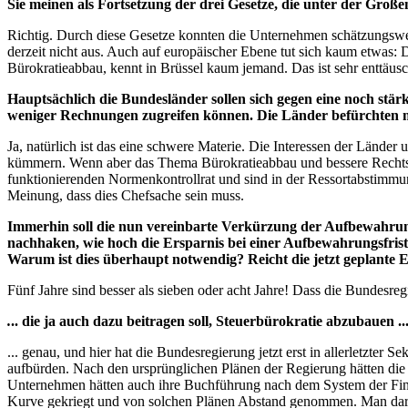
Sie meinen als Fortsetzung der drei Gesetze, die unter der Groß
Richtig. Durch diese Gesetze konnten die Unternehmen schätzungswei
derzeit nicht aus. Auch auf europäischer Ebene tut sich kaum etwas
Bürokratieabbau, kennt in Brüssel kaum jemand. Das ist sehr enttäusc
Hauptsächlich die Bundesländer sollen sich gegen eine noch stärk
weniger Rechnungen zugreifen können. Die Länder befürchten m
Ja, natürlich ist das eine schwere Materie. Die Interessen der Lände
kümmern. Wenn aber das Thema Bürokratieabbau und bessere Rechtset
funktionierenden Normenkontrollrat und sind in der
Ressort
abstimmun
Meinung, dass dies
Chef
sache sein muss.
Immerhin soll die nun vereinbarte Verkürzung der Aufbewahrung
nachhaken, wie hoch die Ersparnis bei einer Aufbewahrungsfris
Warum ist dies überhaupt notwendig? Reicht die jetzt geplante 
Fünf Jahre sind besser als sieben oder acht Jahre! Dass die Bundesregie
.
.. die ja auch dazu beitragen soll, Steuerbürokratie abzubauen ..
... genau, und hier hat die Bundesregierung jetzt erst in allerletzt
aufbürden. Nach den ursprünglichen Plänen der Regierung hätten die 
Unternehmen hätten auch ihre Buchführung nach dem System der Finan
Kurve gekriegt und von solchen Plänen Abstand genommen. Man darf ni