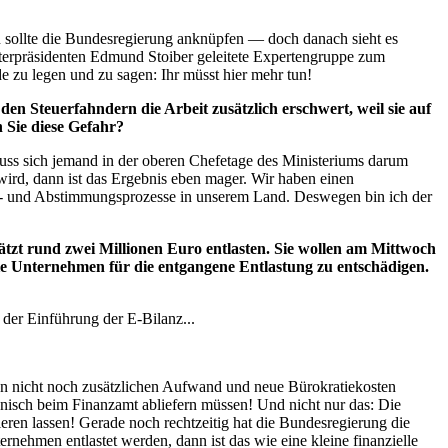
 sollte die Bundesregierung anknüpfen — doch danach sieht es
sterpräsidenten Edmund Stoiber geleitete Expertengruppe zum
e zu legen und zu sagen: Ihr müsst hier mehr tun!
den Steuerfahndern die Arbeit zusätzlich erschwert, weil sie auf
 Sie diese Gefahr?
muss sich jemand in der oberen
Chef
etage des Ministeriums darum
rd, dann ist das Ergebnis eben mager. Wir haben einen
hts- und Abstimmungsprozesse in unserem Land. Deswegen bin ich der
zt rund zwei Millionen Euro entlasten. Sie wollen am Mittwoch
ie Unternehmen für die entgangene Entlastung zu entschädigen.
i der Einführung der E-Bilanz...
hmen nicht noch zusätzlichen Aufwand und neue Bürokratiekosten
onisch beim Finanzamt abliefern müssen! Und nicht nur das: Die
en lassen! Gerade noch rechtzeitig hat die Bundesregierung die
ehmen entlastet werden, dann ist das wie eine kleine finanzielle