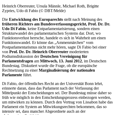
Heinrich Oberreuter, Ursula Männle, Michael Roth, Brigitte
Zypries, Udo di Fabio (© DBT/Melde)
Die
Entwicklung des Europarechts
stellt nach Meinung des
früheren Richters am Bundesverfassungsgericht, Prof. Dr. Dr.
Udo Di Fabio
, keine Entparlamentarisierung, sondern einen
Strukturwandel des parlamentarischen Systems dar. Dort, wo
Funktionsverlust herrsche, handele es sich in Wahrheit um einen
Funktionswandel. Er könne das „Ammenmärchen“ vom
Postparlamentarismus nicht mehr hören, sagte Di Fabio bei einer
von
Prof. Dr. Dr. Heinrich Oberreuter
moderierten
Podiumsdiskussion der
Deutschen Vereinigung für
Parlamentsfragen
am
Mittwoch, 13. Juni 2012
, im Deutschen
Bundestag. Diskutiert wurde die Frage, ob die europäische
Rechtsetzung zu einer
Marginalisierung der nationalen
Parlamente
führt.
Di Fabio, der öffentliches Recht an der Universität Bonn lehrt,
erinnerte daran, dass das Parlament nach der Verfassung der
Mittelpunkt der Entscheidungen sei. Der Bundestag müsse daher so
früh wie möglich in den Entscheidungsprozess einbezogen werden,
um mitwirken zu können. Durch den Vertrag von Lissabon habe das
Parlament ein System an Mitwirkungsrechten bekommen, das so
intensiv sei, dass mancher Abgeordnete auch an der