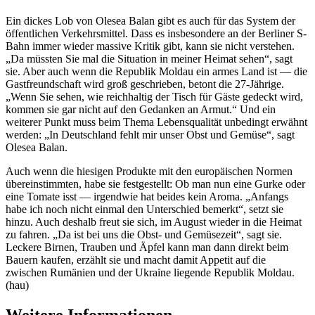
Ein dickes Lob von Olesea Balan gibt es auch für das System der
öffentlichen Verkehrsmittel. Dass es insbesondere an der Berliner S-
Bahn immer wieder massive Kritik gibt, kann sie nicht verstehen.
„Da müssten Sie mal die Situation in meiner Heimat sehen“, sagt
sie. Aber auch wenn die Republik Moldau ein armes Land ist — die
Gastfreundschaft wird groß geschrieben, betont die 27-Jährige.
„Wenn Sie sehen, wie reichhaltig der Tisch für Gäste gedeckt wird,
kommen sie gar nicht auf den Gedanken an Armut.“ Und ein
weiterer Punkt muss beim Thema Lebensqualität unbedingt erwähnt
werden: „In Deutschland fehlt mir unser Obst und Gemüse“, sagt
Olesea Balan.
Auch wenn die hiesigen Produkte mit den europäischen Normen
übereinstimmten, habe sie festgestellt: Ob man nun eine Gurke oder
eine Tomate isst — irgendwie hat beides kein Aroma. „Anfangs
habe ich noch nicht einmal den Unterschied bemerkt“, setzt sie
hinzu. Auch deshalb freut sie sich, im August wieder in die Heimat
zu fahren. „Da ist bei uns die Obst- und Gemüsezeit“, sagt sie.
Leckere Birnen, Trauben und Äpfel kann man dann direkt beim
Bauern kaufen, erzählt sie und macht damit Appetit auf die
zwischen Rumänien und der Ukraine liegende Republik Moldau.
(hau)
Weitere Informationen