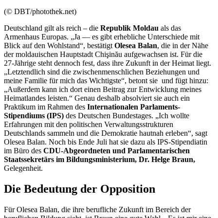
(© DBT/photothek.net)
Deutschland gilt als reich – die
Republik Moldau
als das
Armenhaus Europas. „Ja — es gibt erhebliche Unterschiede mit
Blick auf den Wohlstand“, bestätigt
Olesea Balan
, die in der Nähe
der moldauischen Hauptstadt Chişinău aufgewachsen ist. Für die
27-Jährige steht dennoch fest, dass ihre Zukunft in der Heimat liegt.
„Letztendlich sind die zwischenmenschlichen Beziehungen und
meine Familie für mich das Wichtigste“, betont sie und fügt hinzu:
„Außerdem kann ich dort einen Beitrag zur Entwicklung meines
Heimatlandes leisten.“ Genau deshalb absolviert sie auch ein
Praktikum im Rahmen des
Internationalen Parlaments-
Stipendiums (IPS)
des Deutschen Bundestages. „Ich wollte
Erfahrungen mit den politischen Verwaltungsstrukturen
Deutschlands sammeln und die Demokratie hautnah erleben“, sagt
Olesea Balan. Noch bis Ende Juli hat sie dazu als IPS-Stipendiatin
im Büro des
CDU-Abgeordneten und Parlamentarischen
Staatssekretärs im Bildungsministerium, Dr. Helge Braun,
Gelegenheit.
Die Bedeutung der Opposition
Für Olesea Balan, die ihre berufliche Zukunft im Bereich der