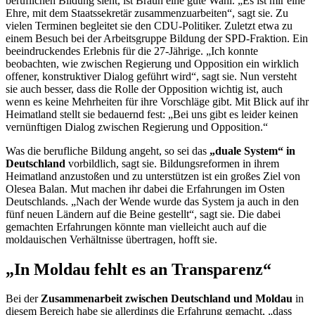
beruflichen Bildung sieht, ist Braun eine gute Wahl. „Es ist mir eine
Ehre, mit dem Staatssekretär zusammenzuarbeiten“, sagt sie. Zu
vielen Terminen begleitet sie den CDU-Politiker. Zuletzt etwa zu
einem Besuch bei der Arbeitsgruppe Bildung der SPD-Fraktion. Ein
beeindruckendes Erlebnis für die 27-Jährige. „Ich konnte
beobachten, wie zwischen Regierung und Opposition ein wirklich
offener, konstruktiver Dialog geführt wird“, sagt sie. Nun versteht
sie auch besser, dass die Rolle der Opposition wichtig ist, auch
wenn es keine Mehrheiten für ihre Vorschläge gibt. Mit Blick auf ihr
Heimatland stellt sie bedauernd fest: „Bei uns gibt es leider keinen
vernünftigen Dialog zwischen Regierung und Opposition.“
Was die berufliche Bildung angeht, so sei das
„duale System“ in
Deutschland
vorbildlich, sagt sie. Bildungsreformen in ihrem
Heimatland anzustoßen und zu unterstützen ist ein großes Ziel von
Olesea Balan. Mut machen ihr dabei die Erfahrungen im Osten
Deutschlands. „Nach der Wende wurde das System ja auch in den
fünf neuen Ländern auf die Beine gestellt“, sagt sie. Die dabei
gemachten Erfahrungen könnte man vielleicht auch auf die
moldauischen Verhältnisse übertragen, hofft sie.
„In Moldau fehlt es an Transparenz“
Bei der
Zusammenarbeit zwischen Deutschland und Moldau
in
diesem Bereich habe sie allerdings die Erfahrung gemacht, „dass