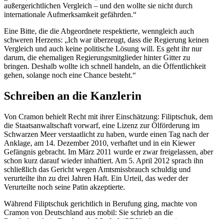
außergerichtlichen Vergleich – und den wollte sie nicht durch
internationale Aufmerksamkeit gefährden.“
Eine Bitte, die die Abgeordnete respektierte, wenngleich auch
schweren Herzens: „Ich war überzeugt, dass die Regierung keinen
Vergleich und auch keine politische Lösung will. Es geht ihr nur
darum, die ehemaligen Regierungsmitglieder hinter Gitter zu
bringen. Deshalb wollte ich schnell handeln, an die Öffentlichkeit
gehen, solange noch eine Chance besteht.“
Schreiben an die Kanzlerin
Von Cramon behielt Recht mit ihrer Einschätzung: Filiptschuk, dem
die Staatsanwaltschaft vorwarf, eine Lizenz zur Ölförderung im
Schwarzen Meer verstaatlicht zu haben, wurde einen Tag nach der
Anklage, am 14. Dezember 2010, verhaftet und in ein Kiewer
Gefängnis gebracht. Im März 2011 wurde er zwar freigelassen, aber
schon kurz darauf wieder inhaftiert. Am 5. April 2012 sprach ihn
schließlich das Gericht wegen Amtsmissbrauch schuldig und
verurteilte ihn zu drei Jahren Haft. Ein Urteil, das weder der
Verurteilte noch seine Patin akzeptierte.
Während Filiptschuk gerichtlich in Berufung ging, machte von
Cramon von Deutschland aus mobil: Sie schrieb an die