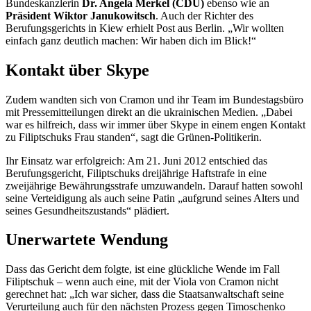
Bundeskanzlerin
Dr. Angela Merkel
(CDU)
ebenso wie an
Präsident Wiktor Janukowitsch
. Auch der Richter des
Berufungsgerichts in Kiew erhielt Post aus Berlin. „Wir wollten
einfach ganz deutlich machen: Wir haben dich im Blick!“
Kontakt über Skype
Zudem wandten sich von Cramon und ihr Team im Bundestagsbüro
mit Pressemitteilungen direkt an die ukrainischen Medien. „Dabei
war es hilfreich, dass wir immer über Skype in einem engen Kontakt
zu Filiptschuks Frau standen“, sagt die Grünen-Politikerin.
Ihr Einsatz war erfolgreich: Am 21. Juni 2012 entschied das
Berufungsgericht, Filiptschuks dreijährige Haftstrafe in eine
zweijährige Bewährungsstrafe umzuwandeln. Darauf hatten sowohl
seine Verteidigung als auch seine Patin „aufgrund seines Alters und
seines Gesundheitszustands“ plädiert.
Unerwartete Wendung
Dass das Gericht dem folgte, ist eine glückliche Wende im Fall
Filiptschuk – wenn auch eine, mit der Viola von Cramon nicht
gerechnet hat: „Ich war sicher, dass die Staatsanwaltschaft seine
Verurteilung auch für den nächsten Prozess gegen Timoschenko