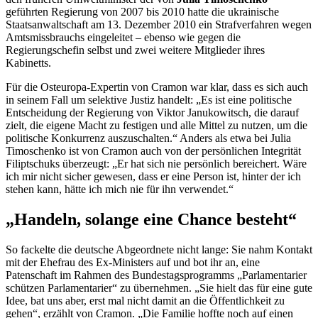
geführten Regierung von 2007 bis 2010 hatte die ukrainische
Staatsanwaltschaft am 13. Dezember 2010 ein Strafverfahren wegen
Amtsmissbrauchs eingeleitet – ebenso wie gegen die
Regierungschefin selbst und zwei weitere Mitglieder ihres
Kabinetts.
Für die Osteuropa-Expertin von Cramon war klar, dass es sich auch
in seinem Fall um selektive Justiz handelt: „Es ist eine politische
Entscheidung der Regierung von Viktor Janukowitsch, die darauf
zielt, die eigene Macht zu festigen und alle Mittel zu nutzen, um die
politische Konkurrenz auszuschalten.“ Anders als etwa bei Julia
Timoschenko ist von Cramon auch von der persönlichen Integrität
Filiptschuks überzeugt: „Er hat sich nie persönlich bereichert. Wäre
ich mir nicht sicher gewesen, dass er eine Person ist, hinter der ich
stehen kann, hätte ich mich nie für ihn verwendet.“
„Handeln, solange eine Chance besteht“
So fackelte die deutsche Abgeordnete nicht lange: Sie nahm Kontakt
mit der Ehefrau des Ex-Ministers auf und bot ihr an, eine
Patenschaft im Rahmen des Bundestagsprogramms „Parlamentarier
schützen Parlamentarier“ zu übernehmen. „Sie hielt das für eine gute
Idee, bat uns aber, erst mal nicht damit an die Öffentlichkeit zu
gehen“, erzählt von Cramon. „Die Familie hoffte noch auf einen