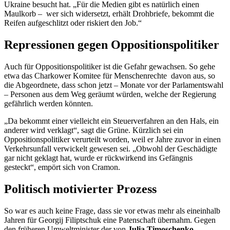
Ukraine besucht hat. „Für die Medien gibt es natürlich einen
Maulkorb – wer sich widersetzt, erhält Drohbriefe, bekommt die
Reifen aufgeschlitzt oder riskiert den Job.“
Repressionen gegen Oppositionspolitiker
Auch für Oppositionspolitiker ist die Gefahr gewachsen. So gehe
etwa das Charkower Komitee für Menschenrechte davon aus, so
die Abgeordnete, dass schon jetzt – Monate vor der Parlamentswahl
– Personen aus dem Weg geräumt würden, welche der Regierung
gefährlich werden könnten.
„Da bekommt einer vielleicht ein Steuerverfahren an den Hals, ein
anderer wird verklagt“, sagt die Grüne. Kürzlich sei ein
Oppositionspolitiker verurteilt worden, weil er Jahre zuvor in einen
Verkehrsunfall verwickelt gewesen sei. „Obwohl der Geschädigte
gar nicht geklagt hat, wurde er rückwirkend ins Gefängnis
gesteckt“, empört sich von Cramon.
Politisch motivierter Prozess
So war es auch keine Frage, dass sie vor etwas mehr als eineinhalb
Jahren für Georgij Filiptschuk eine Patenschaft übernahm. Gegen
den früheren Umweltminister der von
Julia Timoschenko