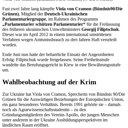
Fast zwei Jahre lang kämpfte
Viola von Cramon (Bündnis90/Die
Grünen)
, Mitglied der
Deutsch-Ukrainischen
Parlamentariergruppe
, im Rahmen des Programms
„Parlamentarier schützen Parlamentarier“
für die Freilassung
des früheren ukrainischen Umweltministers
Georgij Filiptschuk
.
Dieser war im April 2012 in einem international umstrittenen
Verfahren wegen Amtsmissbrauch zu drei Jahren Haft verurteilt
worden.
Ende Juni nun hatte der beharrliche Einsatz der Angeordneten
Erfolg: Filiptschuk wurde freigelassen. Seine Freiheitsstrafe
wandelte das Berufungsgericht in Kiew in eine Bewährungsstrafe
um.
Wahlbeobachtung auf der Krim
Zur Ukraine hat Viola von Cramon, Sprecherin von Bündnis 90/Die
Grünen für die Auswärtigen Beziehungen der Europäischen Union,
ein ganz besonderes Verhältnis. Bereits 1991 gehörte sie – damals
noch als Agrarwissenschaftsstudentin – zu den
Gründungsmitgliedern des Vereins Apollo, der jungen Menschen
unter anderem in der Ukraine Ausbildungsperspektiven im
ländlichen Raum eröffnet.