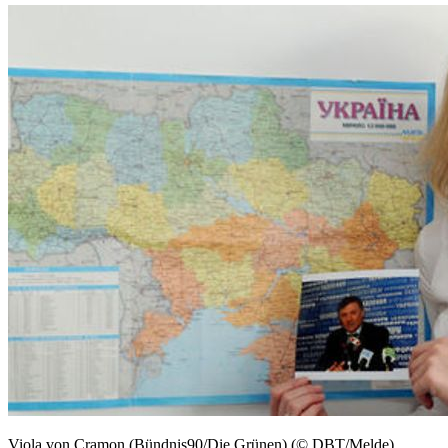
Viola von Cramon (Bündnis90/Die Grünen) (© DBT/Melde)