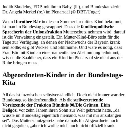
Judith Skudelny, FDP, mit ihrem Baby, (li.), und Bundeskanzlerin
Dr. Angela Merkel (re.) im Plenarsaal (© DBT/Unger)
Wenn
Dorothee Bär
in diesem Sommer ihr drittes Kind bekommt,
ist man im Bundestag gewappnet. Dass die
familienpolitische
Sprecherin der Unionsfraktion
Mutterschutz nehmen wird, darauf
ist die Verwaltung eingestellt. Ein Mutter-Kind-Büro steht für die
Tage zur Verfügung, an denen der Nachwuchs der Bayerin krank
sein sollte; es gibt Wickel- und Stillräume. Und wäre es nötig, dass
Frau Bär mit Kind an einer namentlichen Abstimmung teilnimmt,
wissen die Saaldiener, dass ein Kind im Plenarsaal sie nicht aus der
Ruhe bringen muss.
Abgeordneten-Kinder in der Bundestags-
Kita
All das ist inzwischen selbstverständlich. Doch nicht immer war der
Bundestag so kinderfreundlich. Als die
stellvertretende
Vorsitzende der Fraktion Bündnis 90/Die Grünen, Ekin
Deligöz
, vor zehn Jahren ihren Sohn zur Welt gebracht hatte, „da
wusste im Bundestag eigentlich niemand, was mit mir anzufangen
sei“. Das Mutterschutzgesetz habe damals für Abgeordnete noch
nicht gegolten, „aber ich wollte mich auch nicht offiziell krank