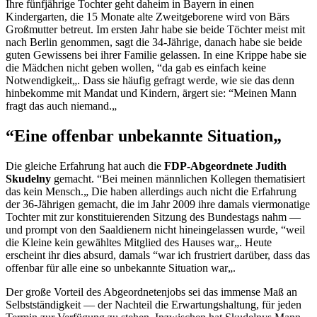
Ihre fünfjährige Tochter geht daheim in Bayern in einen
Kindergarten, die 15 Monate alte Zweitgeborene wird von Bärs
Großmutter betreut. Im ersten Jahr habe sie beide Töchter meist mit
nach Berlin genommen, sagt die 34-Jährige, danach habe sie beide
guten Gewissens bei ihrer Familie gelassen. In eine Krippe habe sie
die Mädchen nicht geben wollen, “da gab es einfach keine
Notwendigkeit„. Dass sie häufig gefragt werde, wie sie das denn
hinbekomme mit Mandat und Kindern, ärgert sie: “Meinen Mann
fragt das auch niemand.„
“Eine offenbar unbekannte Situation„
Die gleiche Erfahrung hat auch die
FDP-Abgeordnete Judith
Skudelny
gemacht. “Bei meinen männlichen Kollegen thematisiert
das kein Mensch.„ Die haben allerdings auch nicht die Erfahrung
der 36-Jährigen gemacht, die im Jahr 2009 ihre damals viermonatige
Tochter mit zur konstituierenden Sitzung des Bundestags nahm —
und prompt von den Saaldienern nicht hineingelassen wurde, “weil
die Kleine kein gewähltes Mitglied des Hauses war„. Heute
erscheint ihr dies absurd, damals “war ich frustriert darüber, dass das
offenbar für alle eine so unbekannte Situation war„.
Der große Vorteil des Abgeordneten
jobs
sei das immense Maß an
Selbstständigkeit — der Nachteil die Erwartungshaltung, für jeden