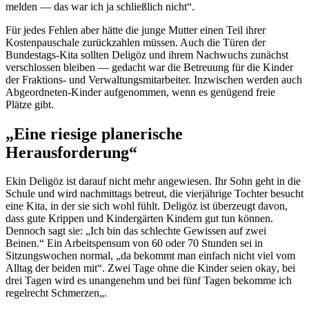
melden — das war ich ja schließlich nicht“.
Für jedes Fehlen aber hätte die junge Mutter einen Teil ihrer
Kostenpauschale zurückzahlen müssen. Auch die Türen der
Bundestags-Kita sollten Deligöz und ihrem Nachwuchs zunächst
verschlossen bleiben — gedacht war die Betreuung für die Kinder
der Fraktions- und Verwaltungsmitarbeiter. Inzwischen werden auch
Abgeordneten-Kinder aufgenommen, wenn es genügend freie
Plätze gibt.
„Eine riesige planerische
Herausforderung“
Ekin Deligöz ist darauf nicht mehr angewiesen. Ihr Sohn geht in die
Schule und wird nachmittags betreut, die vierjährige Tochter besucht
eine Kita, in der sie sich wohl fühlt. Deligöz ist überzeugt davon,
dass gute Krippen und Kindergärten Kindern gut tun können.
Dennoch sagt sie: „Ich bin das schlechte Gewissen auf zwei
Beinen.“ Ein Arbeitspensum von 60 oder 70 Stunden sei in
Sitzungswochen normal, „da bekommt man einfach nicht viel vom
Alltag der beiden mit“. Zwei Tage ohne die Kinder seien
okay
, bei
drei Tagen wird es unangenehm und bei fünf Tagen bekomme ich
regelrecht Schmerzen„.