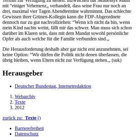
Termin zur Verfügung zu stehen. Inzwischen hat Skudelnys Mann
mit “einiger Vehemenz„ verhandelt, dass seine Frau nur noch an
drei, maximal vier Tagen Abendtermine wahrnimmt. Das schlechte
Gewissen ihrer Grünen-Kollegin kann die FDP-Abgeordnete
dennoch nur zu gut nachvollziehen: “Wenn ich nicht da bin, wenn
mein Kind nachts weint, fällt mir das schwer. Man muss sich schon
darüber im Klaren sein, dass mit dem Mandat sowohl persönliche
Opfer als auch welche für die Familie verbunden sind.„
Die Herausforderung deshalb aber gar nicht erst anzunehmen, sei
keine Option: “Wir dürfen die Politik nicht denen überlassen, die
übrig bleiben, wenn Eltern nicht zur Verfügung stehen.„ (suk)
Herausgeber
Deutscher Bundestag, Internetredaktion
Webarchiv
Texte
2012
zurück zu:
Texte
()
Barrierefreiheit
Datenschutz