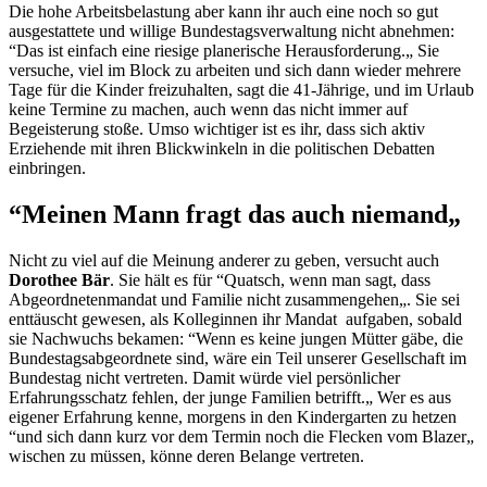
Die hohe Arbeitsbelastung aber kann ihr auch eine noch so gut
ausgestattete und willige Bundestagsverwaltung nicht abnehmen:
“Das ist einfach eine riesige planerische Herausforderung.„ Sie
versuche, viel im Block zu arbeiten und sich dann wieder mehrere
Tage für die Kinder freizuhalten, sagt die 41-Jährige, und im Urlaub
keine Termine zu machen, auch wenn das nicht immer auf
Begeisterung stoße. Umso wichtiger ist es ihr, dass sich aktiv
Erziehende mit ihren Blickwinkeln in die politischen Debatten
einbringen.
“Meinen Mann fragt das auch niemand„
Nicht zu viel auf die Meinung anderer zu geben, versucht auch
Dorothee Bär
. Sie hält es für “Quatsch, wenn man sagt, dass
Abgeordnetenmandat und Familie nicht zusammengehen„. Sie sei
enttäuscht gewesen, als Kolleginnen ihr Mandat aufgaben, sobald
sie Nachwuchs bekamen: “Wenn es keine jungen Mütter gäbe, die
Bundestagsabgeordnete sind, wäre ein Teil unserer Gesellschaft im
Bundestag nicht vertreten. Damit würde viel persönlicher
Erfahrungsschatz fehlen, der junge Familien betrifft.„ Wer es aus
eigener Erfahrung kenne, morgens in den Kindergarten zu hetzen
“und sich dann kurz vor dem Termin noch die Flecken vom Blazer„
wischen zu müssen, könne deren Belange vertreten.