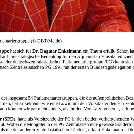
lamentariergruppe (© DBT/Melde)
ruppe
hat sich für
Dr. Dagmar Enkelmann
ein Traum erfüllt. Schon la
t auf ihre strategische Bedeutung für den Afghanistan-Einsatz reduzie
iste der deutsch-zentralasiatischen Parlamentariergruppe (PG) kann sich
tsch-Zentralasiatischen PG 1991 mit der ersten Bundestagsdelegation d
 der insgesamt 54 Parlamentariergruppen, die die außenpolitischen Be
urden, hat Enkelmann wie eine Löwin um den Vorsitz der deutsch-zent
nn können wir gar nicht anders, als ihr den Vorsitz zu geben’“, erinn
r (SPD)
, hatte als Vorsitzende der PG in den beiden vorhergehenden W
. Wobei die Mongolei in der PG Zentralasien eine gewisse Sonderrolle sp
ls die der anderen zentralasiatischen Länder“, erklärt Enkelmann. „D