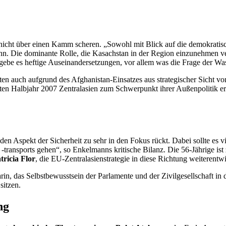
 nicht über einen Kamm scheren. „Sowohl mit Blick auf die demokratisc
lmann. Die dominante Rolle, die Kasachstan in der Region einzunehmen 
ebe es heftige Auseinandersetzungen, vor allem was die Frage der Wass
en auch aufgrund des Afghanistan-Einsatzes aus strategischer Sicht von 
n Halbjahr 2007 Zentralasien zum Schwerpunkt ihrer Außenpolitik erklä
e den Aspekt der Sicherheit zu sehr in den Fokus rückt. Dabei sollte es
ansports gehen“, so Enkelmanns kritische Bilanz. Die 56-Jährige ist z
tricia Flor
, die EU-Zentralasienstrategie in diese Richtung weiterentwi
, das Selbstbewusstsein der Parlamente und der Zivilgesellschaft in d
 sitzen.
ng