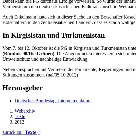
Dabei kann die PG durchaus Erfolge vorweisen. So wurde der inhafti
Verdienste um den deutsch-kasachischen Kulturaustausch in Weimar di
Auch Enkelmann hatte sich in dieser Sache an den Botschafter Kasach
Botschaftern in den zentralasiatischen Ländern, dass es schon wahrge
In Kirgisistan und Turkmenistan
Vom 7. bis 12. Oktober ist die PG in Kirgistan und Turkmenistan un
(Bündnis 90/Die Grünen)
. Die Abgeordneten interessieren sich un
Umweltschutz und nachhaltige Entwicklung.
Neben Gesprächen mit Vertretern der Parlamente, Regierungen und der 
Stiftungen zusammen. (nal/05.10.2012)
Herausgeber
Deutscher Bundestag, Internetredaktion
Webarchiv
Texte
2012
zurück zu:
Texte
()