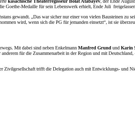
erte
kasachische Theaterregisseur Bolat Atabayev
, der Ende Augus
e Goethe-Medaille für sein Lebenswerk erhielt, Ende Juli freigelasse
stans gewandt. „Das war sicher nur einer von vielen Bausteinen zu sei
nommen wird, wenn sich die PG für jemanden einsetzt“, ist sie überzeu
terwegs. Mit dabei sind neben Enkelmann
Manfred Grund
und
Karin 
ter anderem für die Zusammenarbeit in der Region und mit Deutschland
Zivilgesellschaft trifft die Delegation auch mit Entwicklungs- und Nic