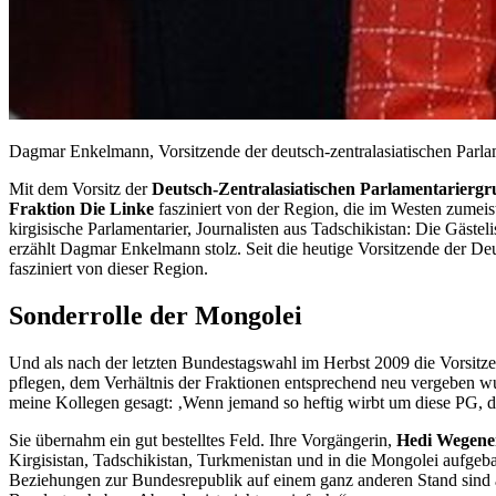
Dagmar Enkelmann, Vorsitzende der deutsch-zentralasiatischen Par
Mit dem Vorsitz der
Deutsch-Zentralasiatischen Parlamentarierg
Fraktion Die Linke
fasziniert von der Region, die im Westen zumeis
kirgisische Parlamentarier,
Journali
sten aus Tadschikistan: Die Gästel
erzählt Dagmar Enkelmann stolz. Seit die heutige Vorsitzende der Deu
fasziniert von dieser Region.
Sonderrolle der Mongolei
Und als nach der letzten Bundestagswahl im Herbst 2009 die Vorsitze
pflegen, dem Verhältnis der Fraktionen entsprechend neu vergeben w
meine Kollegen gesagt: ‚Wenn jemand so heftig wirbt um diese PG, da
Sie übernahm ein gut bestelltes Feld. Ihre Vorgängerin,
Hedi Wegene
Kirgisistan, Tadschikistan, Turkmenistan und in die Mongolei aufgebaut
Beziehungen zur Bundesrepublik auf einem ganz anderen Stand sind a