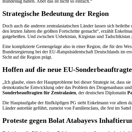
Bundestag haben. Aber das ist nicht so einfach.“
Strategische Bedeutung der Region
Doch auch die anderen zentralasiatischen Länder lassen sich beileibe
den letzten Jahren die größten Fortschritte gemacht“, erzählt Enke
gutgeheißen. Und zwischen Usbekistan, Kirgistan und Tadschikistan g
Eine komplizierte Gemengelage also in einer Region, die für den West
Bundesregierung bei der EU-Ratspräsidentschaft Deutschlands im erste
Sicht auf die Region prägt.
Hoffen auf die neue EU-Sonderbeauftragte
„Ich glaube, eines der Hauptprobleme bei dieser Strategie ist, dass si
demokratische Entwicklung oder das Problem des Drogenanbaus und -tr
Sonderbeauftragten für Zentralasien
, der deutschen Diplomatin
Pa
Die Hauptaufgabe der fünfköpfigen PG sieht Enkelmann vor allem darin
Länder autoritär geführt, zumeist von Familien
clans
, die fest im Sattel
Proteste gegen Bolat Atabayevs Inhaftieru