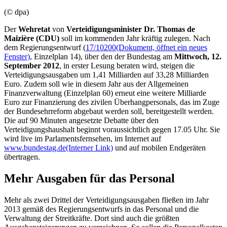
(© dpa)
Der
Wehr
etat
von
Verteidigungsminister Dr. Thomas
de
Maizière
(CDU)
soll im kommenden Jahr kräftig zulegen. Nach
dem Regierungsentwurf (
17/10200
(Dokument, öffnet ein neues
Fenster)
, Einzelplan 14), über den der Bundestag am
Mittwoch, 12.
September 2012
, in erster Lesung beraten wird, steigen die
Verteidigungsausgaben um 1,41 Milliarden auf 33,28 Milliarden
Euro. Zudem soll wie in diesem Jahr aus der Allgemeinen
Finanzverwaltung (Einzelplan 60) erneut eine weitere Milliarde
Euro zur Finanzierung des zivilen Überhangpersonals, das im Zuge
der Bundesehrreform abgebaut werden soll, bereitgestellt werden.
Die auf 90 Minuten angesetzte Debatte über den
Verteidigungshaushalt beginnt voraussichtlich gegen 17.05 Uhr. Sie
wird
live
im Parlamentsfernsehen, im Internet auf
www.bundestag.de
(Interner Link)
und auf mobilen Endgeräten
übertragen.
Mehr Ausgaben für das Personal
Mehr als zwei Drittel der Verteidigungsausgaben fließen im Jahr
2013 gemäß des Regierungsentwurfs in das Personal und die
Verwaltung der Streitkräfte. Dort sind auch die größten