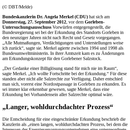
(© DBT/Melde)
Bundeskanzlerin Dr. Angela Merkel (CDU)
hat sich am
Donnerstag, 27. September 2012
, vor dem
Gorleben-
Untersuchungsausschuss
Vorwürfen entgegengestellt, die
Bundesregierung sei bei der Erkundung des Standorts Gorleben in
den neunziger Jahren nicht nach Recht und Gesetz vorgegangen.
„Alle Mutmaßungen, Verdächtigungen und Unterstellungen weise
ich zurück“, sagte sie. Merkel agierte zwischen 1994 und 1998 als
Bundesumweltministerin. In ihrer Amtszeit kam es zu Änderungen
am Erkundungskonzept für den Gorlebener Salzstock.
„Der Gedanke einer Billiglösung stand für mich nie im Raum“,
sagte Merkel. „Ich wollte Fortschritte bei der Erkundung.“ Für diese
standen aber nicht alle Salzrechte zur Verfügung. Daher entschied
man sich, vorerst eine Nordost
passage
in Gorleben zu erkunden. Es
sei immer klar erkennbar gewesen, sagte Merkel, dass eine
Erkundung bei Vorhandensein aller Salzrechte optimal wäre.
„Langer, wohldurchdachter Prozess“
Die Entscheidung für eine eingeschränkte Erkundung beschrieb die
Kanzlerin als „einen langen, wohldurchdachten Prozess, bei dem die
Interessen der Energieversorgungsunternehmen eine untergeordnete