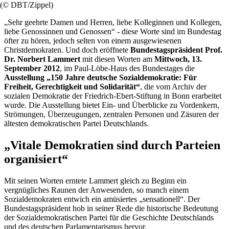
(© DBT/Zippel)
„Sehr geehrte Damen und Herren, liebe Kolleginnen und Kollegen,
liebe Genossinnen und Genossen“ - diese Worte sind im Bundestag
öfter zu hören, jedoch selten von einem ausgewiesenen
Christdemokraten. Und doch eröffnete
Bundestagspräsident Prof.
Dr. Norbert Lammert
mit diesen Worten am
Mittwoch, 13.
September 2012
, im Paul-Löbe-Haus des Bundestages die
Ausstellung „150 Jahre deutsche Sozialdemokratie: Für
Freiheit, Gerechtigkeit und Solidarität“
, die vom Archiv der
sozialen Demokratie der Friedrich-Ebert-Stiftung in Bonn erarbeitet
wurde. Die Ausstellung bietet Ein- und Überblicke zu Vordenkern,
Strömungen, Überzeugungen, zentralen Personen und Zäsuren der
ältesten demokratischen Partei Deutschlands.
„Vitale Demokratien sind durch Parteien
organisiert“
Mit seinen Worten erntete Lammert gleich zu Beginn ein
vergnügliches Raunen der Anwesenden, so manch einem
Sozialdemokraten entwich ein amüsiertes „sensationell“. Der
Bundestagspräsident hob in seiner Rede die historische Bedeutung
der Sozialdemokratischen Partei für die Geschichte Deutschlands
und des deutschen Parlamentarismus hervor.