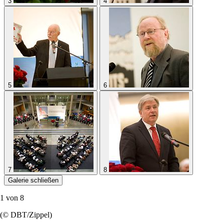
3
4
5
6
7
8
Galerie schließen
1 von
8
(© DBT/Zippel)