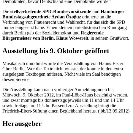
Demokraten, bevor Deutschland eine Demokratie wurde.“
Die
stellvertretende SPD-Bundesvorsitzende
und
Hamburger
Bundestagsabgeordnete Aydan Özo
ğ
uz
erinnerte an die
Verbindung von Frauenrecht und Wahlrecht, für das sich die SPD
immer eingesetzt habe. Einen kleinen parteihistorischen Rundgang
durch Berlin gab der Sozialdemokrat und
Regierende
Bürgermeister von Berlin, Klaus Wowereit
, in seinem Grußwort.
Ausstellung bis 9. Oktober geöffnet
Musikalisch umrahmt wurde die Veranstaltung von Hanns-Eisler-
Chor Berlin. Wer die Texte nicht wusste, der konnte in den extra
ausgelegten Textbogen mitlesen. Nicht viele im Saal benötigten
diesen
Service
.
Die Ausstellung kann nach vorheriger Anmeldung noch bis
Mittwoch, 9. Oktober 2012, im Paul-Löbe-Haus besichtigt werden,
und zwar montags bis donnerstags jeweils um 11 und um 14 Uhr
sowie freitags um 11 Uhr. Passend zur Ausstellung bringt die
Friedrich-Ebert-Stiftung einen Begleitband heraus. (jbb/13.09.2012)
Herausgeber