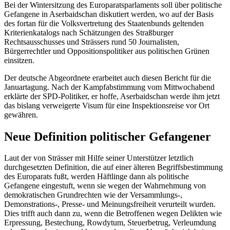
Bei der Wintersitzung des Europaratsparlaments soll über politische
Gefangene in Aserbaidschan diskutiert werden, wo auf der Basis
des fortan für die Volksvertretung des Staatenbunds geltenden
Kriterienkatalogs nach Schätzungen des Straßburger
Rechtsausschusses und Strässers rund 50
Journali
sten,
Bürgerrechtler und Oppositionspolitiker aus politischen Grünen
einsitzen.
Der deutsche Abgeordnete erarbeitet auch diesen Bericht für die
Januartagung. Nach der Kampfabstimmung vom Mittwochabend
erklärte der SPD-Politiker, er hoffe, Aserbaidschan werde ihm jetzt
das bislang verweigerte Visum für eine Inspektionsreise vor Ort
gewähren.
Neue Definition politischer Gefangener
Laut der von Strässer mit Hilfe seiner Unterstützer letztlich
durchgesetzten Definition, die auf einer älteren Begriffsbestimmung
des Europarats fußt, werden Häftlinge dann als politische
Gefangene eingestuft, wenn sie wegen der Wahrnehmung von
demokratischen Grundrechten wie der Versammlungs-,
Demonstrations-, Presse- und Meinungsfreiheit verurteilt wurden.
Dies trifft auch dann zu, wenn die Betroffenen wegen Delikten wie
Erpressung, Bestechung,
Rowdy
tum, Steuerbetrug, Verleumdung