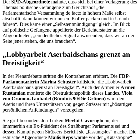
Der
SPD-Abgeordnete
mahnte, dass sich bei einer Verlagerung des
Themas politische Gefangene zum Gerichtshof „die
Parlamentarische Versammlung de facto in hohem Maße selbst
abschafft, dann können wir unsere Koffer packen und in Urlaub
fahren“. Dies käme einer „Selbstentmündigung“ gleich. Im Blick
auf politische Gefangene appellierte der Berichterstatter an die
Abgeordneten, „ein deutliches Signal auszusenden, dass wir an der
Seite jener stehen, die uns brauchen“.
„Lobbyarbeit Aserbaidschans grenzt an
Dreistigkeit“
In der Plenardebatte stritten die Kontrahenten erbittert. Die
FDP-
Parlamentarierin Marina Schuster
kritisierte, die „Lobbyarbeit
Aserbaidschans grenzt an Dreistigkeit“. Auch der Armenier
Armen
Rustamian
monierte die Obstruktionspolitik dieses Landes.
Viola
von Cramon-Taubadel (Bündnis 90/Die Grünen)
warf den
Aseris und ihren Unterstützern vor, gegen Strässer mit „bösartigen
persönlichen Anfeindungen“ vorzugehen.
Sie griff besonders den Türken
Mevlüt Cavusoglu
an, der
immmerhin ein Ex-Präsident des Straßburger Parlaments sei und
dessen Kampf gegen Strässers Bericht sie „fassungslos“ mache. Die
estnische Abgeordnete
Mailis Reps
warnte vor der „Katastrophe“