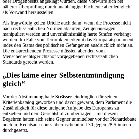
oder Drogenbesitz angeklagt wurden, diese Vorwürfe sich bei
näherer Überprüfung durch unabhängige Fachleute aber lediglich
als Vorwand herausstellen.
Als fragwürdig gelten Urteile auch dann, wenn die Prozesse nicht
nach rechtsstaatlichen Normen ablaufen, Zeugenaussagen
manipuliert werden und unverhältnismäßig harte Strafen verhängt
werden. Im Falle von Terrorakten erkennt das Europaratsparlament
indes den Status des politischen Gefangenen ausdrücklich nicht an.
Die entsprechenden Prozesse müssten aber den vom
Menschenrechtsgerichtshof vorgegebenen rechtsstaatlichen
Standards gerecht werden.
„Dies käme einer Selbstentmündigung
gleich“
Vor der Abstimmung hatte
Strässer
eindringlich für seinen
Kriterienkatalog geworben und davor gewarnt, dem Parlament die
Zuständigkeit für diese ureigene Aufgabe des Europarats zu
entziehen und dem Gerichtshof zu übertragen – mit diesem
Begehren hatten sich seine Gegner unmittelbar vor der Plenardebatte
noch im Rechtsausschuss überraschend mit 30 gegen 28 Stimmen
durchgesetzt.