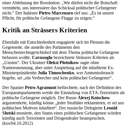
einer Ablehnung der Resolution: „Wir dürfen nicht die Botschaft
vermitteln, uns interessiere das Schicksal politischer Gefangener
nicht.“ Der Italiener
Pietro Marcenaro
rief aus: „Es ist unsere
Pflicht, für politische Gefangene Flagge zu zeigen.“
Kritik an Strässers Kriterien
Ebenfalls mit Entschiedenheit
engagi
erte sich im Plenum die
Gegenseite, die anstelle des Parlaments den
Menschenrechtsgerichtshof mit dem Thema politische Gefangene
befassen wollte.
Cavusoglu
bezeichnete Strässers Kriterien als
„Unsinn“. Der Ukrainer
Oleksi Plotnikow
sagte ohne
Namensnennung, aber unter Anspielung auf die inhaftierte Ex-
Ministerpräsidentin
Julia Timoschenko
, wer Amtsmissbrauch
begehe, sei „ein Verbrecher und kein politischer Gefangener“.
Der Spanier
Petro Agramunt
befürchtete, nach der Definition des
Europaratsparlaments werde die Einstufung von ETA-Terroristen als
politische Gefangene möglich. Der Russe
Alexej Knischow
argumentierte, künftig könne „jeder Straftäter reklamieren, er sei aus
politischen Motiven inhaftiert“. Der russische Delegierte
Leonid
Slutski
monierte, den Status eines politischen Gefangenen würden
künftig auch Terroristen und Drogendealer beanspruchen.
(kos/04.10.2012)