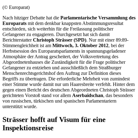
(© Europarat)
Nach hitziger Debatte hat die
Parlamentarische Versammlung des
Europarats
mit dem denkbar knappsten Abstimmungsresultat
entschieden, sich weiterhin für die Freilassung politischer
Gefangener zu
engagi
eren. Durchgesetzt hat sich damit
Berichterstatter
Christoph Strässer (SPD)
. Nur mit einer 89:89-
Stimmengleichheit ist am
Mittwoch, 3. Oktober 2012
, bei der
Herbstsession des Europaratsparlaments in spannungsgeladener
Atmosphäre der Antrag gescheitert, der Volksvertretung des
Abgeordnetenhauses die Zuständigkeit für die Frage politischer
Gefangener zu entziehen und ausschließlich dem Straßburger
Menschenrechtsgerichtshof den Auftrag zur Definition dieses
Begriffs zu übertragen. Die erforderliche Mehrheit von zumindest
einer Stimme wurde damit nur um Haaresbreite verfehlt. Hinter dem
gegen einen Bericht des deutschen Abgeordneten Christoph Strässer
gerichteten Vorstoß stand vor allem
Aserbaidschan
, das besonders
von russischen, türkischen und spanischen Parlamentariern
unterstützt wurde.
Strässer hofft auf Visum für eine
Inspektionsreise