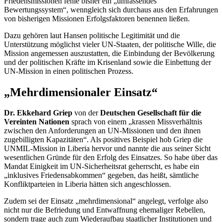
Friedensmissionen fehle bisher ein „umfassendes
Bewertungssystem“, wenngleich sich durchaus aus den Erfahrungen
von bisherigen Missionen Erfolgsfaktoren benennen ließen.
Dazu gehören laut Hansen politische Legitimität und die
Unterstützung möglichst vieler UN-Staaten, der politische Wille, die
Mission angemessen auszustatten, die Einbindung der Bevölkerung
und der politischen Kräfte im Krisenland sowie die Einbettung der
UN-Mission in einen politischen Prozess.
„Mehrdimensionaler Einsatz“
Dr. Ekkehard Griep
von der
Deutschen Gesellschaft für die
Vereinten Nationen
sprach von einem „krassen Missverhältnis
zwischen den Anforderungen an UN-Missionen und den ihnen
zugebilligten Kapazitäten“. Als positives Beispiel hob Griep die
UNMIL-Mission in Liberia hervor und nannte die aus seiner Sicht
wesentlichen Gründe für den Erfolg des Einsatzes. So habe über das
Mandat Einigkeit im UN-Sicherheitsrat geherrscht, es habe ein
„inklusives Friedensabkommen“ gegeben, das heißt, sämtliche
Konfliktparteien in Liberia hätten sich angeschlossen.
Zudem sei der Einsatz „mehrdimensional“ angelegt, verfolge also
nicht nur die Befriedung und Entwaffnung ehemaliger Rebellen,
sondern trage auch zum Wiederaufbau staatlicher Institutionen und