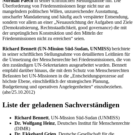
Norman Paech
in seiner schriftlichen Stellungnahme hin. Die
Überforderung von Friedensmissionen liege nicht nur an
mangelndem politischen Willen, unzureichender Ausstattung,
unscharfer Mandatierung und häufig auch verspäteter Entsendung,
sondern vor allem an einer „Neuausrichtung der Aufgaben und Ziele
(Demokratisierung, Rechtsstaatlichkeit,
good governance)
die mit
der ursprünglichen Konstruktion und den Mitteln der
Friedenmissionen nicht zu erreichen“ seien.
Richard Bennett (UN-Mission Süd-Sudan, UNMISS)
berichtete
in seiner schriftlichen Stellungnahme von detaillierten Leitlinien für
die Umsetzung der Menschenrechte bei Friedensmissionen, die von
den zuständigen UN-Sekretariaten ausgearbeitet wurden. Bennett
empfahl darüber hinaus, die mit dem Schutz von Menschenrechten
Befassten bei UN-Missionen in die „Entscheidungsprozesse auf
höchste Ebene, einschließlich der strategischen Planung,
Budget
ierung und operativen Angelegenheiten“ einzubeziehen.
(ahe/25.10.2012)
Liste der geladenen Sachverständigen
Richard Bennett
, UN-Mission Süd-Sudan (UNMISS)
Dr. Wolfgang Heinz
, Deutsches Institut für Menschenrechte
(DIMR)
Dr. Ekkehard Griep
, Deutsche Gesellschaft für die