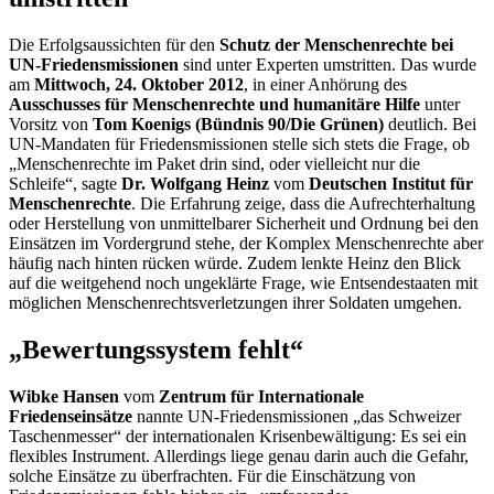
Die Erfolgsaussichten für den
Schutz der Menschenrechte bei
UN-Friedensmissionen
sind unter Experten umstritten. Das wurde
am
Mittwoch, 24. Oktober 2012
, in einer Anhörung des
Ausschusses für Menschenrechte und humanitäre Hilfe
unter
Vorsitz von
Tom Koenigs (Bündnis 90/Die Grünen)
deutlich. Bei
UN-Mandaten für Friedensmissionen stelle sich stets die Frage, ob
„Menschenrechte im Paket drin sind, oder vielleicht nur die
Schleife“, sagte
Dr. Wolfgang Heinz
vom
Deutschen Institut für
Menschenrechte
. Die Erfahrung zeige, dass die Aufrechterhaltung
oder Herstellung von unmittelbarer Sicherheit und Ordnung bei den
Einsätzen im Vordergrund stehe, der Komplex Menschenrechte aber
häufig nach hinten rücken würde. Zudem lenkte Heinz den Blick
auf die weitgehend noch ungeklärte Frage, wie Entsendestaaten mit
möglichen Menschenrechtsverletzungen ihrer Soldaten umgehen.
„Bewertungssystem fehlt“
Wibke Hansen
vom
Zentrum für Internationale
Friedenseinsätze
nannte UN-Friedensmissionen „das Schweizer
Taschenmesser“ der internationalen Krisenbewältigung: Es sei ein
flexibles Instrument. Allerdings liege genau darin auch die Gefahr,
solche Einsätze zu überfrachten. Für die Einschätzung von