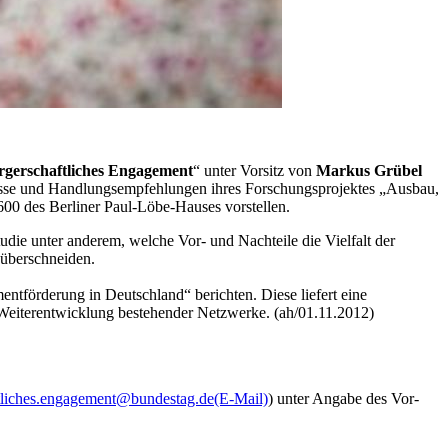
gerschaftliches
Engagement
“ unter Vorsitz von
Markus Grübel
isse und Handlungsempfehlungen ihres Forschungsprojektes „Ausbau,
 600 des Berliner Paul-Löbe-Hauses vorstellen.
die unter anderem, welche Vor- und Nachteile die Vielfalt der
 überschneiden.
ent
förderung in Deutschland“ berichten. Diese liefert eine
eiterentwicklung bestehender Netzwerke. (ah/01.11.2012)
tliches.engagement@bundestag.de
(E-Mail)
) unter Angabe des Vor-