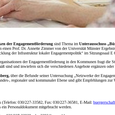
rken der
Engagement
förderung
sind Thema im
Unterausschuss „Bür
m einen Prof. Dr. Annette Zimmer von der Universität Münster Ergebn
lung der Infrastruktur lokaler
Engagement
politik“ im Sitzungssaal E
Organisationen der
Engagement
förderung in den Kommunen fragt die Stu
mäß sind und inwiefern sich die verschiedenen Angebote ergänzen oder
nberg,
über die Befunde seiner Untersuchung „Netzwerke der
Engagem
des-, regionaler und kommunaler Ebene und gibt Empfehlungen zur W
es (Telefon: 030/227-33582, Fax: 030/227-36581,
E-Mail
:
buergerschaf
 ein Personaldokument mitgebracht werden.