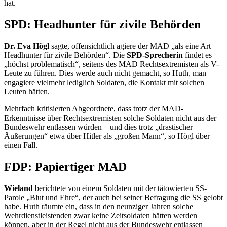
hat.
SPD:
Headhunter
für zivile Behörden
Dr. Eva Högl
sagte, offensichtlich agiere der MAD „als eine Art
Headhunte
r für zivile Behörden“. Die
SPD-Sprecherin
findet es
„höchst problematisch“, seitens des MAD Rechtsextremisten als V-
Leute zu führen. Dies werde auch nicht gemacht, so Huth, man
engag
iere vielmehr lediglich Soldaten, die Kontakt mit solchen
Leuten hätten.
Mehrfach kritisierten Abgeordnete, dass trotz der MAD-
Erkenntnisse über Rechtsextremisten solche Soldaten nicht aus der
Bundeswehr entlassen würden – und dies trotz „drastischer
Äußerungen“ etwa über Hitler als „großen Mann“, so Högl über
einen Fall.
FDP: Papiertiger MAD
Wieland
berichtete von einem Soldaten mit der tätowierten SS-
Parole „Blut und Ehre“, der auch bei seiner Befragung die SS gelobt
habe. Huth räumte ein, dass in den neunziger Jahren solche
Wehrdienstleistenden zwar keine Zeitsoldaten hätten werden
können, aber in der Regel nicht aus der Bundeswehr entlassen