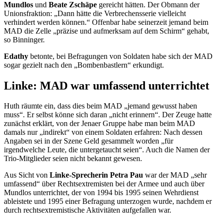
Mundlos
und
Beate Zschäpe
gereicht hätten. Der Obmann der
Unionsfraktion: „Dann hätte die Verbrechensserie vielleicht
verhindert werden können.“ Offenbar habe seinerzeit jemand beim
MAD die Zelle „präzise und aufmerksam auf dem Schirm“ gehabt,
so Binninger.
Edathy
betonte, bei Befragungen von Soldaten habe sich der MAD
sogar gezielt nach den „Bombenbastlern“ erkundigt.
Linke: MAD war umfassend unterrichtet
Huth räumte ein, dass dies beim MAD „jemand gewusst haben
muss“. Er selbst könne sich daran „nicht erinnern“. Der Zeuge hatte
zunächst erklärt, von der Jenaer Gruppe habe man beim MAD
damals nur „indirekt“ von einem Soldaten erfahren: Nach dessen
Angaben sei in der Szene Geld gesammelt worden „für
irgendwelche Leute, die untergetaucht seien“. Auch die Namen der
Trio-Mitglieder seien nicht bekannt gewesen.
Aus Sicht von
Linke-Sprecherin Petra Pau
war der MAD „sehr
umfassend“ über Rechtsextremisten bei der Armee und auch über
Mundlos unterrichtet, der von 1994 bis 1995 seinen Wehrdienst
ableistete und 1995 einer Befragung unterzogen wurde, nachdem er
durch rechtsextremistische Aktivitäten aufgefallen war.