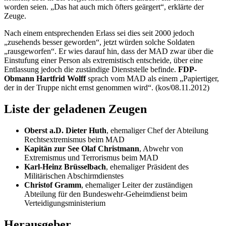
worden seien. „Das hat auch mich öfters geärgert“, erklärte der
Zeuge.
Nach einem entsprechenden Erlass sei dies seit 2000 jedoch
„zusehends besser geworden“, jetzt würden solche Soldaten
„rausgeworfen“. Er wies darauf hin, dass der MAD zwar über die
Einstufung einer Person als extremistisch entscheide, über eine
Entlassung jedoch die zuständige Dienststelle befinde.
FDP-
Obmann Hartfrid Wolff
sprach vom MAD als einem „Papiertiger,
der in der Truppe nicht ernst genommen wird“. (kos/08.11.2012)
Liste der geladenen Zeugen
Oberst a.D. Dieter Huth
, ehemaliger Chef der Abteilung
Rechtsextremismus beim MAD
Kapitän zur See Olaf Christmann
, Abwehr von
Extremismus und Terrorismus beim MAD
Karl-Heinz Brüsselbach
, ehemaliger Präsident des
Militärischen Abschirmdienstes
Christof Gramm
, ehemaliger Leiter der zuständigen
Abteilung für den Bundeswehr-Geheimdienst beim
Verteidigungsministerium
Herausgeber