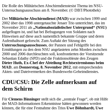
Die Rolle des Militärischen Abschirmdienstesist Thema im NSU-
Untersuchungsausschuss am 8. November. (© DBT/Photothek)
Der
Militärische Abschirmdienst (MAD)
war zwischen 1999 und
2002 über das 1998 untergetauchte Jenaer Trio unterrichtet, das im
November 2011 als
„Nationalsozialistischer Untergrund“ (NSU)
aufgeflogen ist, und hat bei Befragungen von Soldaten nach
Hinweisen auf diese auch namentlich bekannte Gruppe und deren
Aufenthaltsort geforscht. Zum Auftakt der Sitzung des
Untersuchungsausschusses
, der Pannen und Fehlgriffe bei den
Ermittlungen zu den dem NSU angelasteten zehn Morden zwischen
2000 und 2006 durchleuchten soll, konfrontierten der Vorsitzende
Sebastian Edathy (SPD) und die Fraktionsobleute den Zeugen
Dieter Huth, Ex-Chef der Abteilung Rechtsextremismus beim
MAD
, am
Donnerstag, 8. November 2012
, mit entsprechenden
Akten- und Dateivermerken des Bundeswehr-Geheimdienstes.
CDU/CSU: Die Zelle aufmerksam auf
dem Schirm
Für
Clemens Binninger
stellt sich die „zentrale Frage“, ob mit Hilfe
der MAD-Informationen Erkenntnisse hätten gewonnen werden
können, die für eine Festnahme des Trios
Uwe Böhnhardt, Uwe