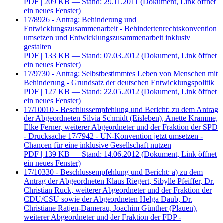
PDF
| 209 KB — Stand: 29.11.2011
(Dokument, Link öffnet
ein neues Fenster)
17/8926 - Antrag: Behinderung und
Entwicklungszusammenarbeit - Behindertenrechtskonvention
umsetzen und Entwicklungszusammenarbeit inklusiv
gestalten
PDF
| 133 KB — Stand: 07.03.2012
(Dokument, Link öffnet
ein neues Fenster)
17/9730 - Antrag: Selbstbestimmtes Leben von Menschen mit
Behinderung - Grundsatz der deutschen Entwicklungspolitik
PDF
| 127 KB — Stand: 22.05.2012
(Dokument, Link öffnet
ein neues Fenster)
17/10010 - Beschlussempfehlung und Bericht: zu dem Antrag
der Abgeordneten Silvia Schmidt (Eisleben), Anette Kramme,
Elke Ferner, weiterer Abgeordneter und der Fraktion der SPD
- Drucksache 17/7942 - UN-Konvention jetzt umsetzen -
Chancen für eine inklusive Gesellschaft nutzen
PDF
| 139 KB — Stand: 14.06.2012
(Dokument, Link öffnet
ein neues Fenster)
17/10330 - Beschlussempfehlung und Bericht: a) zu dem
Antrag der Abgeordneten Klaus Riegert, Sibylle Pfeiffer, Dr.
Christian Ruck, weiterer Abgeordneter und der Fraktion der
CDU/CSU sowie der Abgeordneten Helga Daub, Dr.
Christiane Ratjen-Damerau, Joachim Günther (Plauen),
weiterer Abgeordneter und der Fraktion der FDP -