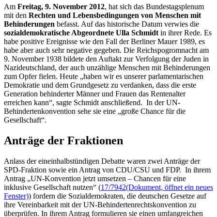
Am
Freitag, 9. November 2012
, hat sich das Bundestagsplenum
mit den
Rechten und Lebensbedingungen von Menschen mit
Behinderungen
befasst. Auf das historische Datum verwies die
sozialdemokratische Abgeordnete Ulla Schmidt
in ihrer Rede. Es
habe positive Ereignisse wie den Fall der Berliner Mauer 1989, es
habe aber auch sehr negative gegeben. Die Reichspogromnacht am
9. November 1938 bildete den Auftakt zur Verfolgung der Juden in
Nazideutschland, der auch unzählige Menschen mit Behinderungen
zum Opfer fielen. Heute „haben wir es unserer parlamentarischen
Demokratie und dem Grundgesetz zu verdanken, dass die erste
Generation behinderter Männer und Frauen das Rentenalter
erreichen kann“, sagte Schmidt anschließend. In der UN-
Behindertenkonvention sehe sie eine „große
Chance
für die
Gesellschaft“.
Anträge der Fraktionen
Anlass der eineinhalbstündigen Debatte waren zwei Anträge der
SPD-Fraktion sowie ein Antrag von CDU/CSU und FDP. In ihrem
Antrag „UN-Konvention jetzt umsetzen –
Chance
n für eine
inklusive Gesellschaft nutzen“ (
17/7942
(Dokument, öffnet ein neues
Fenster)
) fordern die Sozialdemokraten, die deutschen Gesetze auf
ihre Vereinbarkeit mit der UN-Behindertenrechtskonvention zu
überprüfen. In ihrem Antrag formulieren sie einen umfangreichen