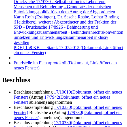
Drucksache 17/9730 - Selbstbestimmtes Leben von
Menschen mit Behinderung - Grundsatz der deutschen
Entwicklungspolitik b) zu dem Antrag der Abgeordneten
Karin Roth (Esslingen), Dr. Sascha Raabe, Lothar Binding
(Heidelberg), weiterer Abgeordneter und der Fraktion der
SPD - Drucksache 17/8926 - Behinderung und
Entwicklungszusammenarbeit - Behindertenrechtskonvention
umsetzen und Entwicklungszusammenarbeit inklusiv
gestalten
PDF
| 158 KB — Stand: 17.07.2012
(Dokument, Link öffnet
ein neues Fenster)
Fundstelle im Plenarprotokoll
(Dokument, Link öffnet ein
neues Fenster)
Beschluss
Beschlussempfehlung
17/10010
(Dokument, öffnet ein neues
Fenster)
(Antrag
17/7942
(Dokument, öffnet ein neues
Fenster)
ablehnen) angenommen
Beschlussempfehlung
17/10330
(Dokument, öffnet ein neues
Fenster)
Buchstabe a (Antrag
17/9730
(Dokument, öffnet ein
neues Fenster)
annehmen) angenommen
Beschlussempfehlung
17/10330
(Dokument, öffnet ein neues