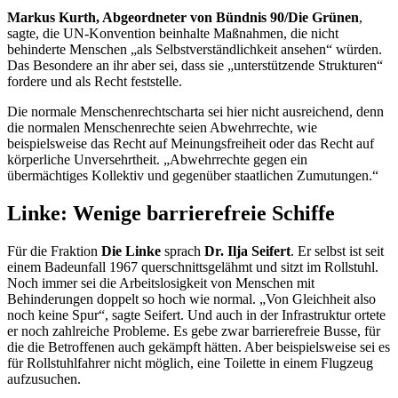
Markus Kurth, Abgeordneter von Bündnis 90/Die Grünen
,
sagte, die UN-Konvention beinhalte Maßnahmen, die nicht
behinderte Menschen „als Selbstverständlichkeit ansehen“ würden.
Das Besondere an ihr aber sei, dass sie „unterstützende Strukturen“
fordere und als Recht feststelle.
Die normale Menschenrechtscharta sei hier nicht ausreichend, denn
die normalen Menschenrechte seien Abwehrrechte, wie
beispielsweise das Recht auf Meinungsfreiheit oder das Recht auf
körperliche Unversehrtheit. „Abwehrrechte gegen ein
übermächtiges Kollektiv und gegenüber staatlichen Zumutungen.“
Linke: Wenige barrierefreie Schiffe
Für die Fraktion
Die Linke
sprach
Dr. Ilja Seifert
. Er selbst ist seit
einem Badeunfall 1967 querschnittsgelähmt und sitzt im Rollstuhl.
Noch immer sei die Arbeitslosigkeit von Menschen mit
Behinderungen doppelt so hoch wie normal. „Von Gleichheit also
noch keine Spur“, sagte Seifert. Und auch in der Infrastruktur ortete
er noch zahlreiche Probleme. Es gebe zwar barrierefreie Busse, für
die die Betroffenen auch gekämpft hätten. Aber beispielsweise sei es
für Rollstuhlfahrer nicht möglich, eine Toilette in einem Flugzeug
aufzusuchen.