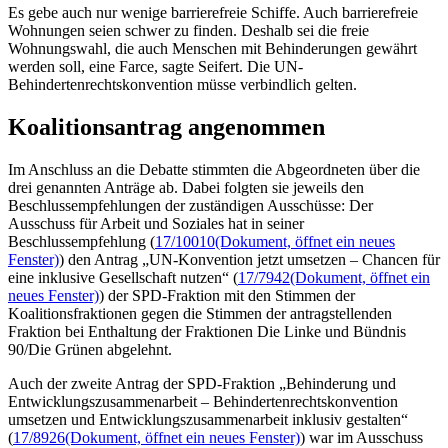
Es gebe auch nur wenige barrierefreie Schiffe. Auch barrierefreie
Wohnungen seien schwer zu finden. Deshalb sei die freie
Wohnungswahl, die auch Menschen mit Behinderungen gewährt
werden soll, eine
Farce
, sagte Seifert. Die UN-
Behindertenrechtskonvention müsse verbindlich gelten.
Koalitionsantrag angenommen
Im Anschluss an die Debatte stimmten die Abgeordneten über die
drei genannten Anträge ab. Dabei folgten sie jeweils den
Beschlussempfehlungen der zuständigen Ausschüsse: Der
Ausschuss für Arbeit und Soziales hat in seiner
Beschlussempfehlung (
17/10010
(Dokument, öffnet ein neues
Fenster)
) den Antrag „UN-Konvention jetzt umsetzen –
Chance
n für
eine inklusive Gesellschaft nutzen“ (
17/7942
(Dokument, öffnet ein
neues Fenster)
) der SPD-Fraktion mit den Stimmen der
Koalitionsfraktionen gegen die Stimmen der antragstellenden
Fraktion bei Enthaltung der Fraktionen Die Linke und Bündnis
90/Die Grünen abgelehnt.
Auch der zweite Antrag der SPD-Fraktion „Behinderung und
Entwicklungszusammenarbeit – Behindertenrechtskonvention
umsetzen und Entwicklungszusammenarbeit inklusiv gestalten“
(
17/8926
(Dokument, öffnet ein neues Fenster)
) war im Ausschuss