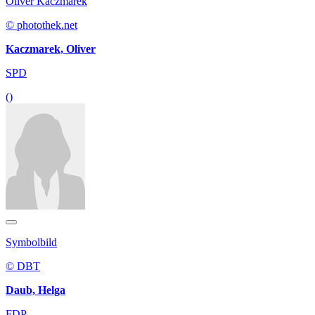
Oliver Kaczmarek
© photothek.net
Kaczmarek, Oliver
SPD
()
Symbolbild
© DBT
Daub, Helga
FDP