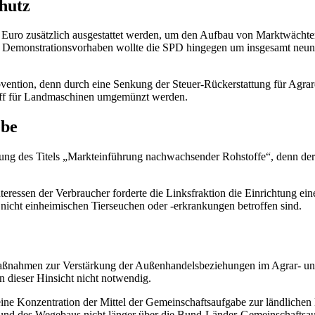
hutz
 Euro zusätzlich ausgestattet werden, um den Aufbau von Marktwächter
 Demonstrationsvorhaben wollte die SPD hingegen um insgesamt neun 
bvention, denn durch eine Senkung der Steuer-Rückerstattung für Agra
stoff für Landmaschinen umgemünzt werden.
ebe
hung des Titels „Markteinführung nachwachsender Rohstoffe“, denn der
eressen der Verbraucher forderte die Linksfraktion die Einrichtung e
n nicht einheimischen Tierseuchen oder -erkrankungen betroffen sind.
aßnahmen zur Verstärkung der Außenhandelsbeziehungen im Agrar- un
n dieser Hinsicht nicht notwendig.
ine Konzentration der Mittel der Gemeinschaftsaufgabe zur ländlichen
und des Wegebaus nicht länger über die Bund-Länder-Gemeinschaftsau