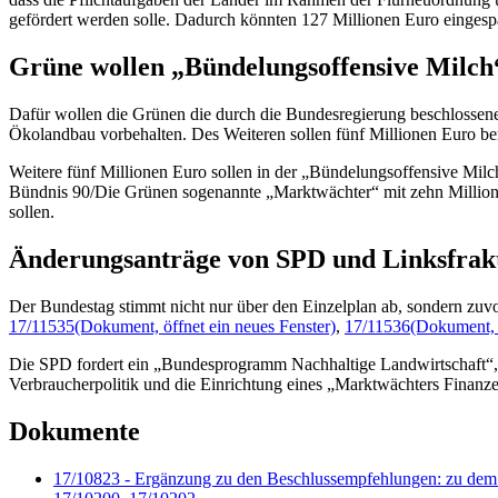
gefördert werden solle. Dadurch könnten 127 Millionen Euro eingesp
Grüne wollen „Bündelungsoffensive Milch
Dafür wollen die Grünen die durch die Bundesregierung beschloss
Ökolandbau vorbehalten. Des Weiteren sollen fünf Millionen Euro ber
Weitere fünf Millionen Euro sollen in der „Bündelungsoffensive Milc
Bündnis 90/Die Grünen sogenannte „Marktwächter“ mit zehn Millionen 
sollen.
Änderungsanträge von SPD und Linksfrak
Der Bundestag stimmt nicht nur über den Einzelplan ab, sondern zu
17/11535
(Dokument, öffnet ein neues Fenster)
,
17/11536
(Dokument, ö
Die SPD fordert ein „Bundesprogramm Nachhaltige Landwirtschaft“,
Verbraucherpolitik und die Einrichtung eines „Marktwächters Finanz
Dokumente
17/10823 - Ergänzung zu den Beschlussempfehlungen: zu dem En