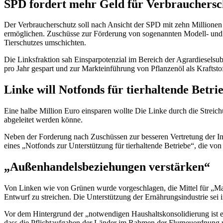
SPD fordert mehr Geld für Verbrauchersc
Der Verbraucherschutz soll nach Ansicht der SPD mit zehn Millionen
ermöglichen. Zuschüsse zur Förderung von sogenannten Modell- und
Tierschutzes umschichten.
Die Linksfraktion sah Einsparpotenzial im Bereich der Agrardieselsu
pro Jahr gespart und zur Markteinführung von Pflanzenöl als Kraft
Linke will Not
fonds
für tierhaltende Betri
Eine halbe Million Euro einsparen wollte Die Linke durch die Streic
abgeleitet werden könne.
Neben der Forderung nach Zuschüssen zur besseren Vertretung der Int
eines „Not
fonds
zur Unterstützung für tierhaltende Betriebe“, die vo
„Außenhandelsbeziehungen verstärken“
Von Linken wie von Grünen wurde vorgeschlagen, die Mittel für „M
Entwurf zu streichen. Die Unterstützung der Ernährungsindustrie sei i
Vor dem Hintergrund der „notwendigen Haushaltskonsolidierung ist e
dass die Pflichtaufgaben der Länder im Rahmen der Flurneuordnung 