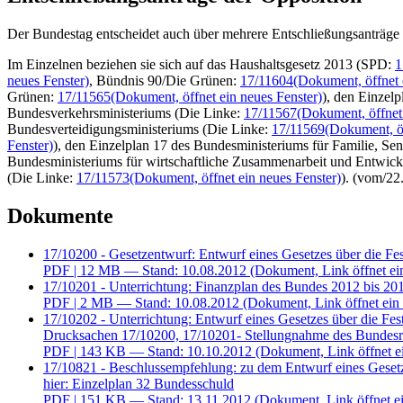
Der Bundestag entscheidet auch über mehrere Entschließungsanträge 
Im Einzelnen beziehen sie sich auf das Haushaltsgesetz 2013 (SPD:
1
neues Fenster)
, Bündnis 90/Die Grünen:
17/11604
(Dokument, öffnet 
Grünen:
17/11565
(Dokument, öffnet ein neues Fenster)
), den Einzel
Bundesverkehrsministeriums (Die Linke:
17/11567
(Dokument, öffnet 
Bundesverteidigungsministeriums (Die Linke:
17/11569
(Dokument, öf
Fenster)
), den Einzelplan 17 des Bundesministeriums für Familie, S
Bundesministeriums für wirtschaftliche Zusammenarbeit und Entwic
(Die Linke:
17/11573
(Dokument, öffnet ein neues Fenster)
). (vom/22
Dokumente
17/10200 - Gesetzentwurf: Entwurf eines Gesetzes über die Fes
PDF
| 12 MB — Stand: 10.08.2012
(Dokument, Link öffnet ei
17/10201 - Unterrichtung: Finanzplan des Bundes 2012 bis 20
PDF
| 2 MB — Stand: 10.08.2012
(Dokument, Link öffnet ein 
17/10202 - Unterrichtung: Entwurf eines Gesetzes über die Fes
Drucksachen 17/10200, 17/10201- Stellungnahme des Bundesr
PDF
| 143 KB — Stand: 10.10.2012
(Dokument, Link öffnet e
17/10821 - Beschlussempfehlung: zu dem Entwurf eines Gesetze
hier: Einzelplan 32 Bundesschuld
PDF
| 151 KB — Stand: 13.11.2012
(Dokument, Link öffnet ei