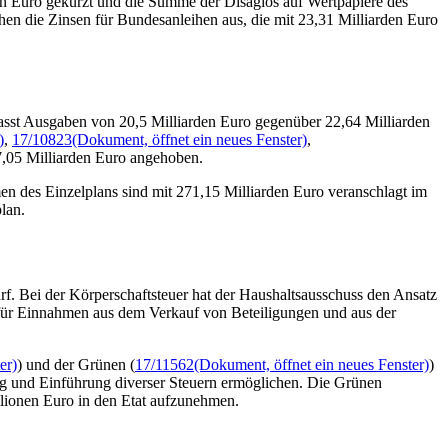
en Euro gekürzt und die Summe der Disagios auf Wertpapiere des
en die Zinsen für Bundesanleihen aus, die mit 23,31 Milliarden Euro
asst Ausgaben von 20,5 Milliarden Euro gegenüber 22,64 Milliarden
)
,
17/10823
(Dokument, öffnet ein neues Fenster)
,
7,05 Milliarden Euro angehoben.
n des Einzelplans sind mit 271,15 Milliarden Euro veranschlagt im
lan.
. Bei der Körperschaftsteuer hat der Haushaltsausschuss den Ansatz
z für Einnahmen aus dem Verkauf von Beteiligungen und aus der
er)
) und der Grünen (
17/11562
(Dokument, öffnet ein neues Fenster)
)
ung und Einführung diverser Steuern ermöglichen. Die Grünen
llionen Euro in den
Etat
aufzunehmen.