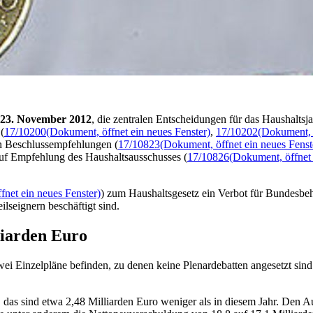
, 23. November 2012
, die zentralen Entscheidungen für das Haushalts
(
17/10200
(Dokument, öffnet ein neues Fenster)
,
17/10202
(Dokument, ö
n Beschlussempfehlungen (
17/10823
(Dokument, öffnet ein neues Fenst
uf Empfehlung des Haushaltsausschusses (
17/10826
(Dokument, öffnet 
fnet ein neues Fenster)
) zum Haushaltsgesetz ein Verbot für Bundesbeh
ilseignern beschäftigt sind.
liarden Euro
i Einzelpläne befinden, zu denen keine Plenardebatten angesetzt sind
 das sind etwa 2,48 Milliarden Euro weniger als in diesem Jahr. Den