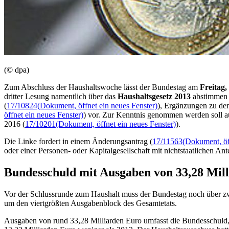
(© dpa)
Zum Abschluss der Haushaltswoche lässt der Bundestag am
Freitag
dritter Lesung namentlich über das
Haushaltsgesetz 2013
abstimmen 
(
17/10824
(Dokument, öffnet ein neues Fenster)
), Ergänzungen zu de
öffnet ein neues Fenster)
) vor. Zur Kenntnis genommen werden soll a
2016 (
17/10201
(Dokument, öffnet ein neues Fenster)
).
Die Linke fordert in einem Änderungsantrag (
17/11563
(Dokument, öf
oder einer Personen- oder Kapitalgesellschaft mit nichtstaatlichen Ante
Bundesschuld mit Ausgaben von 33,28 Mil
Vor der Schlussrunde zum Haushalt muss der Bundestag noch über zwe
um den viertgrößten Ausgabenblock des Gesamt
etat
s.
Ausgaben von rund 33,28 Milliarden Euro umfasst die Bundesschuld,