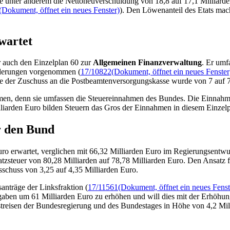
te unter anderem die Nettoneuverschuldung von 18,8 auf 17,1 Milliard
(Dokument, öffnet ein neues Fenster)
). Den Löwenanteil des
Etats
mach
wartet
 auch den Einzelplan 60 zur
Allgemeinen Finanzverwaltung
. Er umf
Änderungen vorgenommen (
17/10822
(Dokument, öffnet ein neues Fenster
e der Zuschuss an die Postbeamtenversorgungskasse wurde von 7 auf 
ahmen, denn sie umfassen die Steuereinnahmen des Bundes. Die Einnahme
lliarden Euro bilden Steuern das Gros der Einnahmen in diesem Einzelp
r den Bund
 erwartet, verglichen mit 66,32 Milliarden Euro im Regierungsentwurf
satzsteuer von 80,28 Milliarden auf 78,78 Milliarden Euro. Den Ansat
schuss von 3,25 auf 4,35 Milliarden Euro.
nträge der Linksfraktion (
17/11561
(Dokument, öffnet ein neues Fenst
Abgaben um 61 Milliarden Euro zu erhöhen und will dies mit der Erhöh
streisen der Bundesregierung und des Bundestages in Höhe von 4,2 Mi