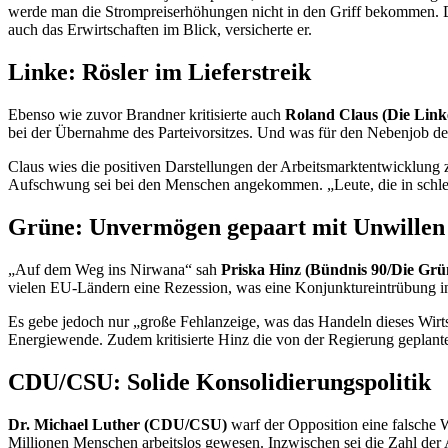
werde man die Strompreiserhöhungen nicht in den Griff bekommen. D
auch das Erwirtschaften im Blick, versicherte er.
Linke: Rösler im Lieferstreik
Ebenso wie zuvor Brandner kritisierte auch
Roland Claus (Die Link
bei der Übernahme des Parteivorsitzes. Und was für den Nebenjob des
Claus wies die positiven Darstellungen der Arbeitsmarktentwicklung
Aufschwung sei bei den Menschen angekommen. „Leute, die in schle
Grüne: Unvermögen gepaart mit Unwillen
„Auf dem Weg ins Nirwana“ sah
Priska Hinz (Bündnis 90/Die Grü
vielen EU-Ländern eine Rezession, was eine Konjunktureintrübung in 
Es gebe jedoch nur „große Fehlanzeige, was das Handeln dieses Wirts
Energiewende. Zudem kritisierte Hinz die von der Regierung geplant
CDU/CSU: Solide Konsolidierungspolitik
Dr. Michael Luther (CDU/CSU)
warf der Opposition eine falsche 
Millionen Menschen arbeitslos gewesen. Inzwischen sei die Zahl der A