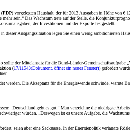
r (FDP)
vorgelegten Haushalt, der für 2013 Ausgaben in Höhe von 6,1
 mehr sein.“ Das Wachstum trete auf der Stelle, die Konjunkturprogn
nsumausgaben, der Investitionen und der Exporte festgestellt.
n dieser Ausgangssituation legen Sie einen wenig ambitionierten Haush
o sollte der Mittelansatz für die Bund-Länder-Gemeinschaftsaufgabe „
ktion (
17/11543
(Dokument, öffnet ein neues Fenster)
) gefordert wurd
ner.
det werden. Die Akzeptanz für die Energiewende schwinde, warnte Br
ssen: „Deutschland geht es gut.“ Man verzeichne die niedrigste Arbeits
n schwieriger würden. „Deswegen ist es unsere Aufgabe, die Wachstumsk
rdert, seien aber eine Sackgasse. In der Energiepolitik verlangte Rö