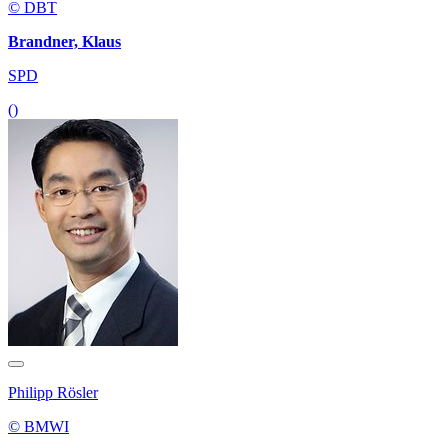
© DBT
Brandner, Klaus
SPD
()
Philipp Rösler
© BMWI