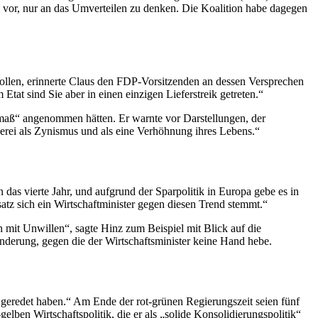
vor, nur an das Umverteilen zu denken. Die Koalition habe dagegen
wollen, erinnerte Claus den FDP-Vorsitzenden an dessen Versprechen
em
Etat
sind Sie aber in einen einzigen Lieferstreik getreten.“
smaß“ angenommen hätten. Er warnte vor Darstellungen, der
rei als Zynismus und als eine Verhöhnung ihres Lebens.“
 das vierte Jahr, und aufgrund der Sparpolitik in Europa gebe es in
tz sich ein Wirtschaftminister gegen diesen Trend stemmt.“
 mit Unwillen“, sagte Hinz zum Beispiel mit Blick auf die
derung, gegen die der Wirtschaftsminister keine Hand hebe.
geredet haben.“ Am Ende der rot-grünen Regierungszeit seien fünf
lben Wirtschaftspolitik, die er als „solide Konsolidierungspolitik“