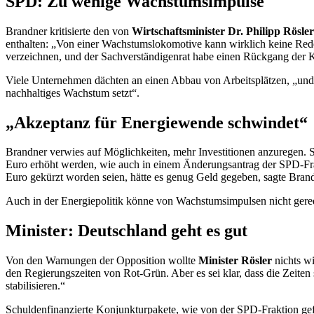
SPD: Zu wenige Wachstumsimpulse
Brandner kritisierte den von
Wirtschaftsminister
Dr. Philipp Rösle
enthalten: „Von einer Wachstumslokomotive kann wirklich keine Rede
verzeichnen, und der Sachverständigenrat habe einen Rückgang der Ko
Viele Unternehmen dächten an einen Abbau von Arbeitsplätzen, „und i
nachhaltiges Wachstum setzt“.
„Akzeptanz für Energiewende schwindet“
Brandner verwies auf Möglichkeiten, mehr Investitionen anzuregen. S
Euro erhöht werden, wie auch in einem Änderungsantrag der SPD-Fra
Euro gekürzt worden seien, hätte es genug Geld gegeben, sagte Brand
Auch in der Energiepolitik könne von Wachstumsimpulsen nicht gere
Minister: Deutschland geht es gut
Von den Warnungen der Opposition wollte
Minister Rösler
nichts wi
den Regierungszeiten von Rot-Grün. Aber es sei klar, dass die Zeite
stabilisieren.“
Schuldenfinanzierte Konjunkturpakete, wie von der SPD-Fraktion gefo