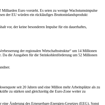
2 Milliarden Euro vorsieht. Es seien zu wenige Wachstumsimpulse
osen der EU würden ein rückläufiges Bruttoninlandsprodukt
alt vor, der keine besonderen Impulse für ein dauerhaftes,
Verbesserung der regionalen Wirtschaftsstruktur“ um 14 Millionen
e. Da die Ausgaben für die Steinkohlenförderung um 52 Millionen
andner.
losenquote seit 20 Jahren und eine Million mehr Arbeitsplätze als zu
räfte zu stärken und gleichzeitig die Euro-Zone weiter zu
sler eine Änderung des Erneuerbare-Energien-Gesetzes (EEG). Sonst