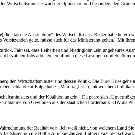
er Wirtschaftsminister warf der Opposition und besonders den Grünen 
e)
die „falsche Ausrichtung“ des Wirtschafts
etats
. Rösler habe liefern 
 Vorsitzenden gelte, müsse auch für das Ministeramt gelten. „Mit Ihr
 zurück. Fakt sei, dass Leiharbeit und Niedriglohn „ein ungeheures Au
cht bezahlten
Jobs
arbeiten, empfinden diese Losungen und Schönredne
nen)
den Wirtschaftsminister und dessen Politik. Die Euro-Krise gehe in
Deutschland zur Folge habe. „Man fragt sich, mit welchem Politikansa
chaftsministers und der Koalition angeht“. Da paare sich „Unvermögen
e Entnahme von Gewinnen aus der staatlichen Förderbank KfW als Plün
Wahrnehmung der Realität vor: „Ich weiß nicht, von welchem Land Sie 
rbeitslosen um die Hälfte zurückgegangen. Luthers Fazit der schwarz-ge