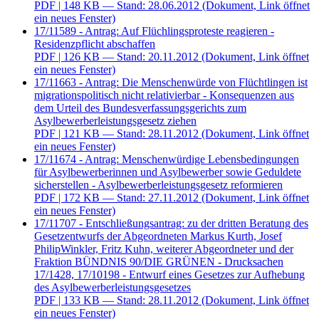
PDF
| 148 KB — Stand: 28.06.2012
(Dokument, Link öffnet
ein neues Fenster)
17/11589 - Antrag: Auf Flüchlingsproteste reagieren -
Residenzpflicht abschaffen
PDF
| 126 KB — Stand: 20.11.2012
(Dokument, Link öffnet
ein neues Fenster)
17/11663 - Antrag: Die Menschenwürde von Flüchtlingen ist
migrationspolitisch nicht relativierbar - Konsequenzen aus
dem Urteil des Bundesverfassungsgerichts zum
Asylbewerberleistungsgesetz ziehen
PDF
| 121 KB — Stand: 28.11.2012
(Dokument, Link öffnet
ein neues Fenster)
17/11674 - Antrag: Menschenwürdige Lebensbedingungen
für Asylbewerberinnen und Asylbewerber sowie Geduldete
sicherstellen - Asylbewerberleistungsgesetz reformieren
PDF
| 172 KB — Stand: 27.11.2012
(Dokument, Link öffnet
ein neues Fenster)
17/11707 - Entschließungsantrag: zu der dritten Beratung des
Gesetzentwurfs der Abgeordneten Markus Kurth, Josef
PhilipWinkler, Fritz Kuhn, weiterer Abgeordneter und der
Fraktion BÜNDNIS 90/DIE GRÜNEN - Drucksachen
17/1428, 17/10198 - Entwurf eines Gesetzes zur Aufhebung
des Asylbewerberleistungsgesetzes
PDF
| 133 KB — Stand: 28.11.2012
(Dokument, Link öffnet
ein neues Fenster)