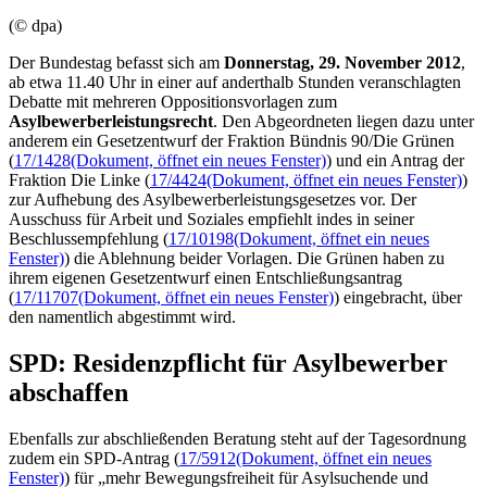
(© dpa)
Der Bundestag befasst sich am
Donnerstag, 29. November 2012
,
ab etwa 11.40 Uhr in einer auf anderthalb Stunden veranschlagten
Debatte mit mehreren Oppositionsvorlagen zum
Asylbewerberleistungsrecht
. Den Abgeordneten liegen dazu unter
anderem ein Gesetzentwurf der Fraktion Bündnis 90/Die Grünen
(
17/1428
(Dokument, öffnet ein neues Fenster)
) und ein Antrag der
Fraktion Die Linke (
17/4424
(Dokument, öffnet ein neues Fenster)
)
zur Aufhebung des Asylbewerberleistungsgesetzes vor. Der
Ausschuss für Arbeit und Soziales empfiehlt indes in seiner
Beschlussempfehlung (
17/10198
(Dokument, öffnet ein neues
Fenster)
) die Ablehnung beider Vorlagen. Die Grünen haben zu
ihrem eigenen Gesetzentwurf einen Entschließungsantrag
(
17/11707
(Dokument, öffnet ein neues Fenster)
) eingebracht, über
den namentlich abgestimmt wird.
SPD: Residenzpflicht für Asylbewerber
abschaffen
Ebenfalls zur abschließenden Beratung steht auf der Tagesordnung
zudem ein SPD-Antrag (
17/5912
(Dokument, öffnet ein neues
Fenster)
) für „mehr Bewegungsfreiheit für Asylsuchende und