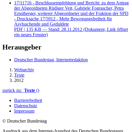
17/11716 - Beschlussempfehlung und Bericht: zu dem Antrag
der Abgeordneten Rüdiger Veit, Gabriele Fograscher, Petra
Ernstberger, weiterer Abgeordneter und der Fraktion der SPD
- Drucksache 17/5912 - Mehr Bewegungsfreiheit für
Asylsuchende und Geduldete
PDF
| 135 KB — Stand: 28.11.2012
(Dokument, Link öffnet
ein neues Fenster)
Herausgeber
Deutscher Bundestag, Internetredaktion
Webarchiv
Texte
2012
zurück zu:
Texte
()
Barrierefreiheit
Datenschutz
Impressum
© Deutscher Bundestag
Ausdruck aus dem Internet-Angebot des Deutschen Bundestages