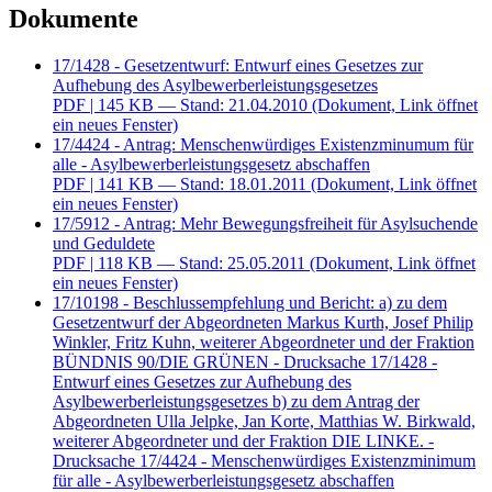
Dokumente
17/1428 - Gesetzentwurf: Entwurf eines Gesetzes zur
Aufhebung des Asylbewerberleistungsgesetzes
PDF
| 145 KB — Stand: 21.04.2010
(Dokument, Link öffnet
ein neues Fenster)
17/4424 - Antrag: Menschenwürdiges Existenzminumum für
alle - Asylbewerberleistungsgesetz abschaffen
PDF
| 141 KB — Stand: 18.01.2011
(Dokument, Link öffnet
ein neues Fenster)
17/5912 - Antrag: Mehr Bewegungsfreiheit für Asylsuchende
und Geduldete
PDF
| 118 KB — Stand: 25.05.2011
(Dokument, Link öffnet
ein neues Fenster)
17/10198 - Beschlussempfehlung und Bericht: a) zu dem
Gesetzentwurf der Abgeordneten Markus Kurth, Josef Philip
Winkler, Fritz Kuhn, weiterer Abgeordneter und der Fraktion
BÜNDNIS 90/DIE GRÜNEN - Drucksache 17/1428 -
Entwurf eines Gesetzes zur Aufhebung des
Asylbewerberleistungsgesetzes b) zu dem Antrag der
Abgeordneten Ulla Jelpke, Jan Korte, Matthias W. Birkwald,
weiterer Abgeordneter und der Fraktion DIE LINKE. -
Drucksache 17/4424 - Menschenwürdiges Existenzminimum
für alle - Asylbewerberleistungsgesetz abschaffen