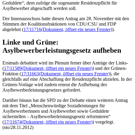
Geduldete“, dem zufolge die sogenannte Residenzpflicht für
Asylbewerber abgeschafft werden soll.
Der Innenausschuss hatte diesen Antrag am 28. November mit den
Stimmen der Koalitionsfraktionen von CDU/CSU und FDP
abgelehnt (
17/11716
(Dokument, öffnet ein neues Fenster)
).
Linke und Grüne:
Asylbewerberleistungsgesetz aufheben
Erstmals debattiert wird im Plenum ferner über Anträge der Links-
(
17/11589
(Dokument, öffnet ein neues Fenster)
) und der Grünen-
Fraktion (
17/11663
(Dokument, öffnet ein neues Fenster)
), die
gleichfalls auf eine Abschaffung der Residenzpflicht abzielen. In der
Grünen-Vorlage wird zudem erneut die Aufhebung des
Asylbewerberleistungsgesetzes gefordert.
Darüber hinaus hat die SPD zu der Debatte einen weiteren Antrag
mit dem Titel „Menschenwürdige Sozialleistungen für
Asylbewerberinnen und Asylbewerber sowie Geduldete
sicherstellen – Asylbewerberleistungsgesetz reformieren“
(
17/11674
(Dokument, öffnet ein neues Fenster)
) vorgelegt.
(sto/28.11.2012)