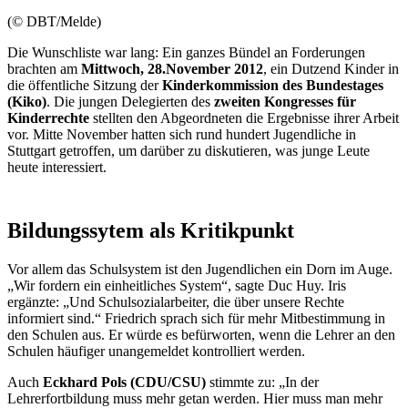
(© DBT/Melde)
Die Wunschliste war lang: Ein ganzes Bündel an Forderungen
brachten am
Mittwoch, 28.November 2012
, ein Dutzend Kinder in
die öffentliche Sitzung der
Kinderkommission
des Bundestages
(Kiko)
. Die jungen Delegierten des
zweiten Kongresses für
Kinderrechte
stellten den Abgeordneten die Ergebnisse ihrer Arbeit
vor. Mitte November hatten sich rund hundert Jugendliche in
Stuttgart getroffen, um darüber zu diskutieren, was junge Leute
heute interessiert.
Bildungssytem als Kritikpunkt
Vor allem das Schulsystem ist den Jugendlichen ein Dorn im Auge.
„Wir fordern ein einheitliches System“, sagte Duc Huy. Iris
ergänzte: „Und Schulsozialarbeiter, die über unsere Rechte
informiert sind.“ Friedrich sprach sich für mehr Mitbestimmung in
den Schulen aus. Er würde es befürworten, wenn die Lehrer an den
Schulen häufiger unangemeldet kontrolliert werden.
Auch
Eckhard Pols (CDU/CSU)
stimmte zu: „In der
Lehrerfortbildung muss mehr getan werden. Hier muss man mehr