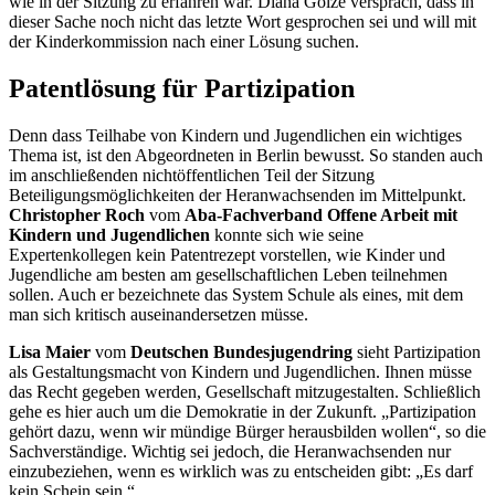
wie in der Sitzung zu erfahren war. Diana Golze versprach, dass in
dieser Sache noch nicht das letzte Wort gesprochen sei und will mit
der Kinderkommission nach einer Lösung suchen.
Patentlösung für Partizipation
Denn dass Teilhabe von Kindern und Jugendlichen ein wichtiges
Thema ist, ist den Abgeordneten in Berlin bewusst. So standen auch
im anschließenden nichtöffentlichen Teil der Sitzung
Beteiligungsmöglichkeiten der Heranwachsenden im Mittelpunkt.
Christopher Roch
vom
Aba-Fachverband Offene Arbeit mit
Kindern und Jugendlichen
konnte sich wie seine
Expertenkollegen kein Patentrezept vorstellen, wie Kinder und
Jugendliche am besten am gesellschaftlichen Leben teilnehmen
sollen. Auch er bezeichnete das System Schule als eines, mit dem
man sich kritisch auseinandersetzen müsse.
Lisa Maier
vom
Deutschen Bundesjugendring
sieht Partizipation
als Gestaltungsmacht von Kindern und Jugendlichen. Ihnen müsse
das Recht gegeben werden, Gesellschaft mitzugestalten. Schließlich
gehe es hier auch um die Demokratie in der Zukunft. „Partizipation
gehört dazu, wenn wir mündige Bürger herausbilden wollen“, so die
Sachverständige. Wichtig sei jedoch, die Heranwachsenden nur
einzubeziehen, wenn es wirklich was zu entscheiden gibt: „Es darf
kein Schein sein.“