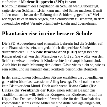
einfordern.“
Marlene Rupprecht (SPD)
ist vom
Kontrollinstrument der Hospitation an Schulen wenig überzeugt,
sagte sie den Schülern. „Hier kann man viel Schau machen. Damit
ändert man nichts an der Haltung den Schülern gegenüber.“ Viel
wichtiger ist es in ihren Augen, ein Schulsystem zu schaffen, in dem
Jugendliche selbst Verantwortung entwickeln und übernehmen.
Phantasiereise in eine bessere Schule
Die SPD-Abgeordnete und ehemalige Lehrerin lud die Schüler auf
eine Phantasiereise ein, um gedanklich die perfekte Schule
durchzuspielen. Für
Nicole Bracht-Bendt (FDP)
hängt bei der
Kinderarbeit viel von den Menschen vor Ort ab. Sie wollte von den
Schülern wissen, inwieweit Kinderrechte überhaupt bekannt sind.
Auch hier ist nach Meinung der kleinen Gäste vieles nicht so, wie es
sein sollte, und sie nannten dazu konkrete persönliche Beispiele.
In der einstündigen öffentlichen Sitzung erzählten die Jugendlichen
ganz offen über das, was sie im Alltag bewegt. Dabei nahmen sie
kein Blatt vor dem Mund. Doch auch wenn
Diana Golze (Die
Linke), die Vorsitzende der Kiko
, einen solchen Besuch zur
Tradition machen will, steht der Kongress der Kinderrechte auf der
Kippe. Das Deutsche Kinderhilfswerk habe für den Haushalt des
kommenden Jahres keine Mittel für eine dritte Auflage eingeplant,