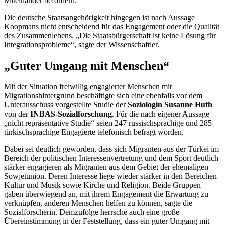
Miteinander befördern.
Die deutsche Staatsangehörigkeit hingegen ist nach Aussage
Koopmans
nicht entscheidend für das
Engagemen
t oder die Qualität
des Zusammenlebens. „Die Staatsbürgerschaft ist keine Lösung für
Integrationsprobleme“, sagte der Wissenschaftler.
„Guter Umgang mit Menschen“
Mit der Situation freiwillig
engagi
erter Menschen mit
Migrationshintergrund beschäftigte sich eine ebenfalls vor dem
Unterausschuss vorgestellte Studie der
Soziologin Susanne Huth
von der
INBAS-Sozialforschung
. Für die nach eigener Aussage
„nicht repräsentative Studie“ seien 247 russischsprachige und 285
türkischsprachige
Engagi
erte telefonisch befragt worden.
Dabei sei deutlich geworden, dass sich Migranten aus der Türkei im
Bereich der politischen Interessenvertretung und dem Sport deutlich
stärker
engagi
eren als Migranten aus dem Gebiet der ehemaligen
Sowjetunion. Deren Interesse liege wieder stärker in den Bereichen
Kultur und Musik sowie Kirche und Religion. Beide Gruppen
gaben überwiegend an, mit ihrem
Engagement
die Erwartung zu
verknüpfen, anderen Menschen helfen zu können, sagte die
Sozialforscherin. Demzufolge herrsche auch eine große
Übereinstimmung in der Feststellung, dass ein guter Umgang mit