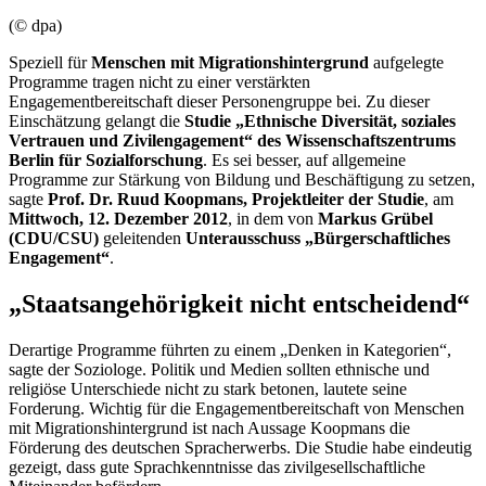
(© dpa)
Speziell für
Menschen mit Migrationshintergrund
aufgelegte
Programme tragen nicht zu einer verstärkten
Engagement
bereitschaft dieser Personengruppe bei. Zu dieser
Einschätzung gelangt die
Studie „Ethnische Diversität, soziales
Vertrauen und Zivil
engagement
“ des Wissenschaftszentrums
Berlin für Sozialforschung
. Es sei besser, auf allgemeine
Programme zur Stärkung von Bildung und Beschäftigung zu setzen,
sagte
Prof. Dr.
Ruud Koopmans
, Projektleiter der Studie
, am
Mittwoch, 12. Dezember 2012
, in dem von
Markus Grübel
(CDU/CSU)
geleitenden
Unterausschuss „Bürgerschaftliches
Engagement
“
.
„Staatsangehörigkeit nicht entscheidend“
Derartige Programme führten zu einem „Denken in Kategorien“,
sagte der Soziologe. Politik und Medien sollten ethnische und
religiöse Unterschiede nicht zu stark betonen, lautete seine
Forderung. Wichtig für die
Engagement
bereitschaft von Menschen
mit Migrationshintergrund ist nach Aussage
Koopmans
die
Förderung des deutschen Spracherwerbs. Die Studie habe eindeutig
gezeigt, dass gute Sprachkenntnisse das zivilgesellschaftliche