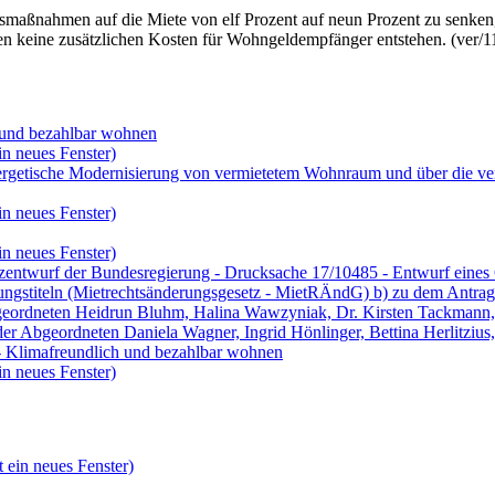
gsmaßnahmen auf die Miete von elf Prozent auf neun Prozent zu senken
gen keine zusätzlichen Kosten für Wohngeldempfänger entstehen. (ver/1
h und bezahlbar wohnen
in neues Fenster)
nergetische Modernisierung von vermietetem Wohnraum und über die v
in neues Fenster)
in neues Fenster)
zentwurf der Bundesregierung - Drucksache 17/10485 - Entwurf eines 
stiteln (Mietrechtsänderungsgesetz - MietRÄndG) b) zu dem Antrag d
Abgeordneten Heidrun Bluhm, Halina Wawzyniak, Dr. Kirsten Tackmann
er Abgeordneten Daniela Wagner, Ingrid Hönlinger, Bettina Herlitzi
 Klimafreundlich und bezahlbar wohnen
in neues Fenster)
 ein neues Fenster)