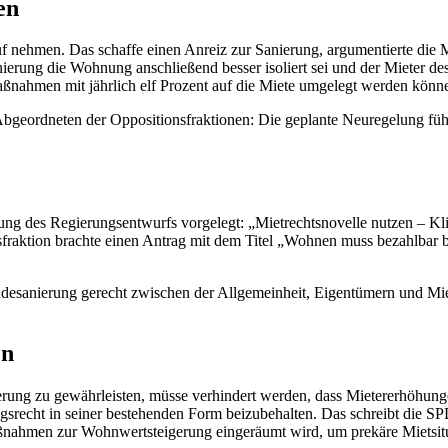
en
uf nehmen. Das schaffe einen Anreiz zur Sanierung, argumentierte die M
rung die Wohnung anschließend besser isoliert sei und der Mieter de
ßnahmen mit jährlich elf Prozent auf die Miete umgelegt werden könn
 Abgeordneten der Oppositionsfraktionen: Die geplante Neuregelung führ
ung des Regierungsentwurfs vorgelegt: „Mietrechtsnovelle nutzen – K
ksfraktion brachte einen Antrag mit dem Titel „Wohnen muss bezahlbar b
desanierung gerecht zwischen der Allgemeinheit, Eigentümern und Mieter
en
erung zu gewährleisten, müsse verhindert werden, dass Mietererhöhu
srecht in seiner bestehenden Form beizubehalten. Das schreibt die SP
ßnahmen zur Wohnwertsteigerung eingeräumt wird, um prekäre Mietsit