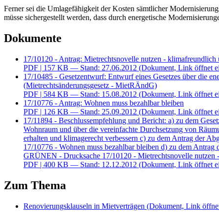
Ferner sei die Umlagefähigkeit der Kosten sämtlicher Modernisierun
müsse sichergestellt werden, dass durch energetische Modernisierun
Dokumente
17/10120 - Antrag: Mietrechtsnovelle nutzen - klimafreundlic
PDF
| 157 KB — Stand: 27.06.2012
(Dokument, Link öffnet e
17/10485 - Gesetzentwurf: Entwurf eines Gesetzes über die e
(Mietrechtsänderungsgesetz - MietRÄndG)
PDF
| 584 KB — Stand: 15.08.2012
(Dokument, Link öffnet e
17/10776 - Antrag: Wohnen muss bezahlbar bleiben
PDF
| 126 KB — Stand: 25.09.2012
(Dokument, Link öffnet e
17/11894 - Beschlussempfehlung und Bericht: a) zu dem Geset
Wohnraum und über die vereinfachte Durchsetzung von Räumung
erhalten und klimagerecht verbessern c) zu dem Antrag der 
17/10776 - Wohnen muss bezahlbar bleiben d) zu dem Antrag d
GRÜNEN - Drucksache 17/10120 - Mietrechtsnovelle nutzen -
PDF
| 400 KB — Stand: 12.12.2012
(Dokument, Link öffnet e
Zum Thema
Renovierungsklauseln in Mietverträgen
(Dokument, Link öffnet