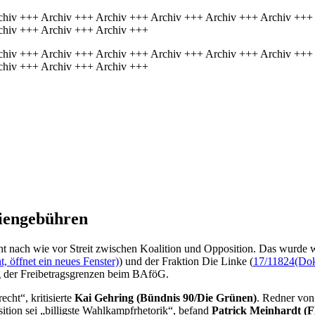
chiv +++ Archiv +++ Archiv +++ Archiv +++ Archiv +++ Archiv +++
chiv +++ Archiv +++ Archiv +++
chiv +++ Archiv +++ Archiv +++ Archiv +++ Archiv +++ Archiv +++
chiv +++ Archiv +++ Archiv +++
diengebühren
ht nach wie vor Streit zwischen Koalition und Opposition. Das wurde 
 öffnet ein neues Fenster)
) und der Fraktion Die Linke (
17/11824
(Dok
g der Freibetragsgrenzen beim BAföG.
cht“, kritisierte
Kai Gehring (Bündnis 90/Die Grünen)
. Redner von
ion sei „billigste Wahlkampfrhetorik“, befand
Patrick Meinhardt (