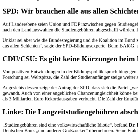
SPD: Wir brauchen alle aus allen Schichte
Auf Länderebene seien Union und FDP inzwischen gegen Studienge
nach den Landtagswahlen die Studiengebühren abgeschafft würden. L
Unklar sei aber wie die Bundesregierung und die Koalition im Bund 
aus allen Schichten“, sagte der SPD-Bildungsexperte. Beim BAföG, 
CDU/CSU: Es gibt keine Kürzungen beim
Von positiven Entwicklungen in der Bildungspolitik sprach hingegen
Forschung sei Weltspitze, die Zahl der Studienanfänger steige weiter 
Angesichts dessen zeige der Antrag der SPD, dass sich die Partei „wei
gewandt. Auch von einer angeblichen
Chance
nungleichheit könne be
als 3 Milliarden Euro Rekordausgaben verbucht. Die Zahl der Empfän
Linke: Die Langzeitstudiengebühren absch
„Studiengebühren sind eine volkswirtschaftliche Idiotie“, befand
Dr. 
Deutschen Bank „und anderer Großzocker“ übernehmen. Seine Fraktion