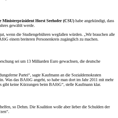
e Ministerpräsident Horst Seehofer (CSU)
habe angekündigt, dass
ahres gewählt werde.
gut, wenn die Studiengebühren wegfallen würden. „Wir brauchen alle
BAföG einem breiteren Personenkreis zugänglich zu machen.
orschung sei um 13 Milliarden Euro gewachsen, die deutsche
bildungsferne Partei“, sagte Kaufmann an die Sozialdemokraten
sein. Was das BAföG angeht, so habe man dort im Jahr 2011 mit mehr
Es gibt keine Kürzungen beim BAföG“, stelle Kaufmann klar.
elfen, so Dehm. Die Koalition wolle aber lieber die Schulden der
rzen“.