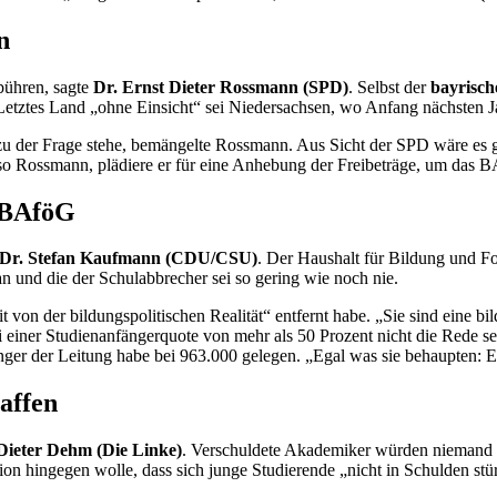
n
bühren, sagte
Dr. Ernst Dieter Rossmann (SPD)
. Selbst der
bayrisch
etztes Land „ohne Einsicht“ sei Niedersachsen, wo Anfang nächsten J
zu der Frage stehe, bemängelte Rossmann. Aus Sicht der SPD wäre es 
so Rossmann, plädiere er für eine Anhebung der Freibeträge, um das 
 BAföG
Dr. Stefan Kaufmann (CDU/CSU)
. Der Haushalt für Bildung und F
an und die der Schulabbrecher sei so gering wie noch nie.
t von der bildungspolitischen Realität“ entfernt habe. „Sie sind eine 
i einer Studienanfängerquote von mehr als 50 Prozent nicht die Rede 
ger der Leitung habe bei 963.000 gelegen. „Egal was sie behaupten: 
affen
Dieter Dehm (Die Linke)
. Verschuldete Akademiker würden niemand h
 hingegen wolle, dass sich junge Studierende „nicht in Schulden stü