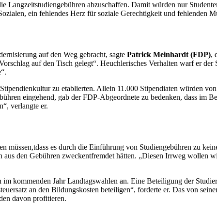
ie Langzeitstudiengebühren abzuschaffen. Damit würden nur Studenten 
ozialen, ein fehlendes Herz für soziale Gerechtigkeit und fehlenden 
ernisierung auf den Weg gebracht, sagte
Patrick Meinhardt (FDP)
,
orschlag auf den Tisch gelegt“. Heuchlerisches Verhalten warf er der
e“.
Stipendienkultur zu etablierten. Allein 11.000 Stipendiaten würden vo
gebühren eingehend, gab der FDP-Abgeordnete zu bedenken, dass im Ber
“, verlangte er.
umen müssen,tdass es durch die Einführung von Studiengebühren zu ke
aus den Gebühren zweckentfremdet hätten. „Diesen Irrweg wollen wir n
n im kommenden Jahr Landtagswahlen an. Eine Beteiligung der Studieren
teuersatz an den Bildungskosten beteiligen“, forderte er. Das von sei
en davon profitieren.