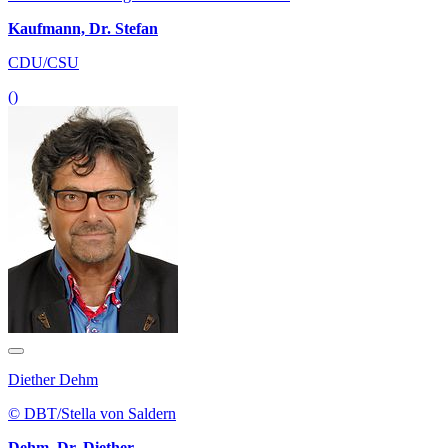
Kaufmann, Dr. Stefan
CDU/CSU
()
Diether Dehm
© DBT/Stella von Saldern
Dehm, Dr. Diether