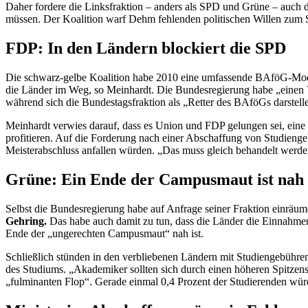
Daher fordere die Linksfraktion – anders als SPD und Grüne – auch d
müssen. Der Koalition warf Dehm fehlenden politischen Willen zum S
FDP: In den Ländern blockiert die SPD
Die schwarz-gelbe Koalition habe 2010 eine umfassende BAföG-Mod
die Länder im Weg, so Meinhardt. Die Bundesregierung habe „einen V
während sich die Bundestagsfraktion als „Retter des BAföGs darstell
Meinhardt verwies darauf, dass es Union und FDP gelungen sei, eine 
profitieren. Auf die Forderung nach einer Abschaffung von Studien
Meisterabschluss anfallen würden. „Das muss gleich behandelt werden
Grüne: Ein Ende der Campusmaut ist nah
Selbst die Bundesregierung habe auf Anfrage seiner Fraktion einrä
Gehring.
Das habe auch damit zu tun, dass die Länder die Einnahmen 
Ende der „ungerechten Campusmaut“ nah ist.
Schließlich stünden in den verbliebenen Ländern mit Studiengebühre
des Studiums. „Akademiker sollten sich durch einen höheren Spitzens
„fulminanten Flop“. Gerade einmal 0,4 Prozent der Studierenden würd