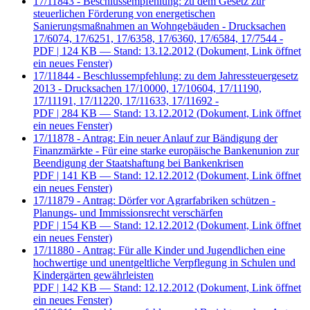
17/11843 - Beschlussempfehlung: zu dem Gesetz zur
steuerlichen Förderung von energetischen
Sanierungsmaßnahmen an Wohngebäuden - Drucksachen
17/6074, 17/6251, 17/6358, 17/6360, 17/6584, 17/7544 -
PDF
| 124 KB — Stand: 13.12.2012
(Dokument, Link öffnet
ein neues Fenster)
17/11844 - Beschlussempfehlung: zu dem Jahressteuergesetz
2013 - Drucksachen 17/10000, 17/10604, 17/11190,
17/11191, 17/11220, 17/11633, 17/11692 -
PDF
| 284 KB — Stand: 13.12.2012
(Dokument, Link öffnet
ein neues Fenster)
17/11878 - Antrag: Ein neuer Anlauf zur Bändigung der
Finanzmärkte - Für eine starke europäische Bankenunion zur
Beendigung der Staatshaftung bei Bankenkrisen
PDF
| 141 KB — Stand: 12.12.2012
(Dokument, Link öffnet
ein neues Fenster)
17/11879 - Antrag: Dörfer vor Agrarfabriken schützen -
Planungs- und Immissionsrecht verschärfen
PDF
| 154 KB — Stand: 12.12.2012
(Dokument, Link öffnet
ein neues Fenster)
17/11880 - Antrag: Für alle Kinder und Jugendlichen eine
hochwertige und unentgeltliche Verpflegung in Schulen und
Kindergärten gewährleisten
PDF
| 142 KB — Stand: 12.12.2012
(Dokument, Link öffnet
ein neues Fenster)