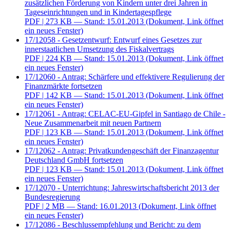
zusätzlichen Förderung von Kindern unter drei Jahren in
Tageseinrichtungen und in Kindertagespflege
PDF
| 273 KB — Stand: 15.01.2013
(Dokument, Link öffnet
ein neues Fenster)
17/12058 - Gesetzentwurf: Entwurf eines Gesetzes zur
innerstaatlichen Umsetzung des Fiskalvertrags
PDF
| 224 KB — Stand: 15.01.2013
(Dokument, Link öffnet
ein neues Fenster)
17/12060 - Antrag: Schärfere und effektivere Regulierung der
Finanzmärkte fortsetzen
PDF
| 142 KB — Stand: 15.01.2013
(Dokument, Link öffnet
ein neues Fenster)
17/12061 - Antrag: CELAC-EU-Gipfel in Santiago de Chile -
Neue Zusammenarbeit mit neuen Partnern
PDF
| 123 KB — Stand: 15.01.2013
(Dokument, Link öffnet
ein neues Fenster)
17/12062 - Antrag: Privatkundengeschäft der Finanzagentur
Deutschland GmbH fortsetzen
PDF
| 123 KB — Stand: 15.01.2013
(Dokument, Link öffnet
ein neues Fenster)
17/12070 - Unterrichtung: Jahreswirtschaftsbericht 2013 der
Bundesregierung
PDF
| 2 MB — Stand: 16.01.2013
(Dokument, Link öffnet
ein neues Fenster)
17/12086 - Beschlussempfehlung und Bericht: zu dem