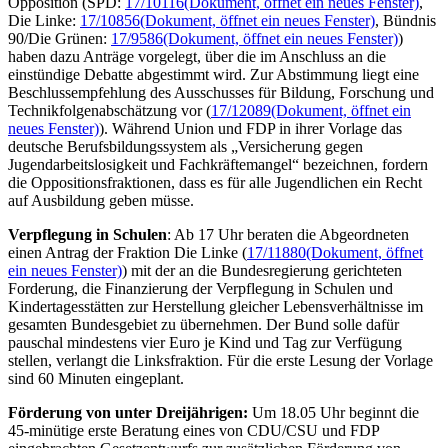
Opposition (SPD:
17/10116
(Dokument, öffnet ein neues Fenster)
,
Die Linke:
17/10856
(Dokument, öffnet ein neues Fenster)
, Bündnis
90/Die Grünen:
17/9586
(Dokument, öffnet ein neues Fenster)
)
haben dazu Anträge vorgelegt, über die im Anschluss an die
einstündige Debatte abgestimmt wird. Zur Abstimmung liegt eine
Beschlussempfehlung des Ausschusses für Bildung, Forschung und
Technikfolgenabschätzung vor (
17/12089
(Dokument, öffnet ein
neues Fenster)
). Während Union und FDP in ihrer Vorlage das
deutsche Berufsbildungssystem als „Versicherung gegen
Jugendarbeitslosigkeit und Fachkräftemangel“ bezeichnen, fordern
die Oppositionsfraktionen, dass es für alle Jugendlichen ein Recht
auf Ausbildung geben müsse.
Verpflegung in Schulen
: Ab 17 Uhr beraten die Abgeordneten
einen Antrag der Fraktion Die Linke (
17/11880
(Dokument, öffnet
ein neues Fenster)
) mit der an die Bundesregierung gerichteten
Forderung, die Finanzierung der Verpflegung in Schulen und
Kindertagesstätten zur Herstellung gleicher Lebensverhältnisse im
gesamten Bundesgebiet zu übernehmen. Der Bund solle dafür
pauschal mindestens vier Euro je Kind und Tag zur Verfügung
stellen, verlangt die Linksfraktion. Für die erste Lesung der Vorlage
sind 60 Minuten eingeplant.
Förderung von unter Dreijährigen:
Um 18.05 Uhr beginnt die
45-minütige erste Beratung eines von CDU/CSU und FDP