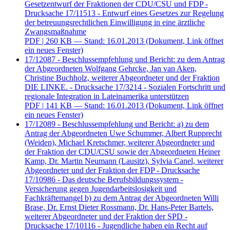
Gesetzentwurf der Fraktionen der CDU/CSU und FDP -
Drucksache 17/11513 - Entwurf eines Gesetzes zur Regelung
der betreuungsrechtlichen Einwilligung in eine ärztliche
Zwangsmaßnahme
PDF
| 260 KB — Stand: 16.01.2013
(Dokument, Link öffnet
ein neues Fenster)
17/12087 - Beschlussempfehlung und Bericht: zu dem Antrag
der Abgeordneten Wolfgang Gehrcke, Jan van Aken,
Christine Buchholz, weiterer Abgeordneter und der Fraktion
DIE LINKE. - Drucksache 17/3214 - Sozialen Fortschritt und
regionale Integration in Lateinamerika unterstützen
PDF
| 141 KB — Stand: 16.01.2013
(Dokument, Link öffnet
ein neues Fenster)
17/12089 - Beschlussempfehlung und Bericht: a) zu dem
Antrag der Abgeordneten Uwe Schummer, Albert Rupprecht
(Weiden), Michael Kretschmer, weiterer Abgeordneter und
der Fraktion der CDU/CSU sowie der Abgeordneten Heiner
Kamp, Dr. Martin Neumann (Lausitz), Sylvia Canel, weiterer
Abgeordneter und der Fraktion der FDP - Drucksache
17/10986 - Das deutsche Berufsbildungssystem -
Versicherung gegen Jugendarbeitslosigkeit und
Fachkräftemangel b) zu dem Antrag der Abgeordneten Willi
Brase, Dr. Ernst Dieter Rossmann, Dr. Hans-Peter Bartels,
weiterer Abgeordneter und der Fraktion der SPD -
Drucksache 17/10116 - Jugendliche haben ein Recht auf