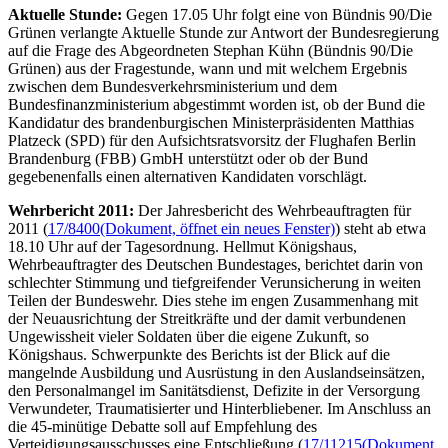
Aktuelle Stunde:
Gegen 17.05 Uhr folgt eine von Bündnis 90/Die
Grünen verlangte Aktuelle Stunde zur Antwort der Bundesregierung
auf die Frage des Abgeordneten Stephan Kühn (Bündnis 90/Die
Grünen) aus der Fragestunde, wann und mit welchem Ergebnis
zwischen dem Bundesverkehrsministerium und dem
Bundesfinanzministerium abgestimmt worden ist, ob der Bund die
Kandidatur des brandenburgischen Ministerpräsidenten Matthias
Platzeck (SPD) für den Aufsichtsratsvorsitz der Flughafen Berlin
Brandenburg (FBB) GmbH unterstützt oder ob der Bund
gegebenenfalls einen alternativen Kandidaten vorschlägt.
Wehrbericht 2011:
Der Jahresbericht des Wehrbeauftragten für
2011 (
17/8400
(Dokument, öffnet ein neues Fenster)
) steht ab etwa
18.10 Uhr auf der Tagesordnung. Hellmut Königshaus,
Wehrbeauftragter des Deutschen Bundestages, berichtet darin von
schlechter Stimmung und tiefgreifender Verunsicherung in weiten
Teilen der Bundeswehr. Dies stehe im engen Zusammenhang mit
der Neuausrichtung der Streitkräfte und der damit verbundenen
Ungewissheit vieler Soldaten über die eigene Zukunft, so
Königshaus. Schwerpunkte des Berichts ist der Blick auf die
mangelnde Ausbildung und Ausrüstung in den Auslandseinsätzen,
den Personalmangel im Sanitätsdienst, Defizite in der Versorgung
Verwundeter, Traumatisierter und Hinterbliebener. Im Anschluss an
die 45-minütige Debatte soll auf Empfehlung des
Verteidigungsausschusses eine Entschließung (
17/11215
(Dokument,