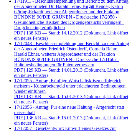
17/11911 - Beschlussempfehlung und Bericht: zu dem Antrag
der Abgeordneten Dr. Harald Terpe, Birgitt Bender, Katrin
Göring-Eckardt, weiterer Abgeordneter und der Fraktion
BÜNDNIS 90/DIE GRÜNEN - Drucksache 17/2050 -
Gesundheitliche Risiken des Drogengebrauchs verringern -
Drugchecking ermöglichen
PDF
| 138 KB — Stand: 14.12.2012
(Dokument, Link öffnet
ein neues Fenster)
17/12048 - Beschlussempfehlung und Bericht: zu dem Antrag
der Abgeordneten Friedrich Ostendorff, Cornelia Behm,
Harald Ebner, weiterer Abgeordneter und der Fraktion
BÜNDNIS 90/DIE GRÜNEN - Drucksache 17/11667 -
Haltungsbedingungen für Puten verbessern
PDF
| 129 KB — Stand: 14.01.2013
(Dokument, Link öffnet
ein neues Fenster)
17/12055 - Antrag: Künftige Wirtschaftskrisen erfolgreich
meistern - Kurzarbeitergeld unter erleichterten Bedingungen
wieder einführen
PDF
| 131 KB — Stand: 15.01.2013
(Dokument, Link öffnet
ein neues Fenster)
17/12056 - Antrag: Für eine neue Haltung - Artgerecht statt
massenhaft
PDF
| 136 KB — Stand: 15.01.2013
(Dokument, Link öffnet
ein neues Fenster)
17/12057 - Gesetzentwurf: Entwurf eines Gesetzes zur