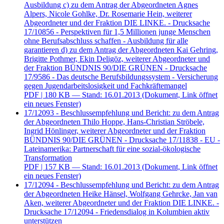
Ausbildung c) zu dem Antrag der Abgeordneten Agnes
Alpers, Nicole Gohlke, Dr. Rosemarie Hein, weiterer
Abgeordneter und der Fraktion DIE LINKE. - Drucksache
17/10856 - Perspektiven für 1,5 Millionen junge Menschen
ohne Berufsabschluss schaffen - Ausbildung für alle
garantieren d) zu dem Antrag der Abgeordneten Kai Gehring,
Brigitte Pothmer, Ekin Deligöz, weiterer Abgeordneter und
der Fraktion BÜNDNIS 90/DIE GRÜNEN - Drucksache
17/9586 - Das deutsche Berufsbildungssystem - Versicherung
gegen Jugendarbeitslosigkeit und Fachkräftemangel
PDF
| 180 KB — Stand: 16.01.2013
(Dokument, Link öffnet
ein neues Fenster)
17/12093 - Beschlussempfehlung und Bericht: zu dem Antrag
der Abgeordneten Thilo Hoppe, Hans-Christian Ströbele,
Ingrid Hönlinger, weiterer Abgeordneter und der Fraktion
BÜNDNIS 90/DIE GRÜNEN - Drucksache 17/11838 - EU -
Lateinamerika: Partnerschaft für eine sozial-ökologische
Transformation
PDF
| 157 KB — Stand: 16.01.2013
(Dokument, Link öffnet
ein neues Fenster)
17/12094 - Beschlussempfehlung und Bericht: zu dem Antrag
der Abgeordneten Heike Hänsel, Wolfgang Gehrcke, Jan van
Aken, weiterer Abgeordneter und der Fraktion DIE LINKE. -
Drucksache 17/12094 - Friedensdialog in Kolumbien aktiv
unterstützen