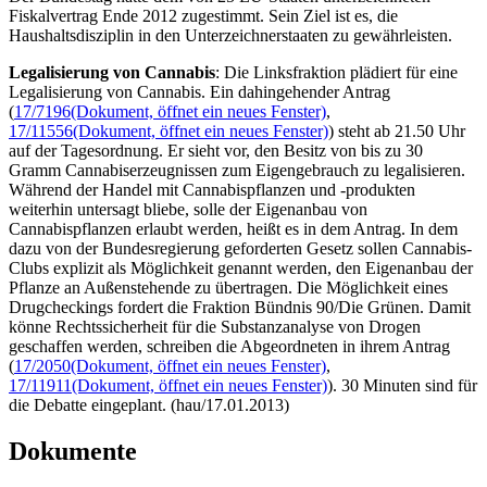
Fiskalvertrag Ende 2012 zugestimmt. Sein Ziel ist es, die
Haushaltsdisziplin in den Unterzeichnerstaaten zu gewährleisten.
Legalisierung von Cannabis
: Die Linksfraktion plädiert für eine
Legalisierung von Cannabis. Ein dahingehender Antrag
(
17/7196
(Dokument, öffnet ein neues Fenster)
,
17/11556
(Dokument, öffnet ein neues Fenster)
) steht ab 21.50 Uhr
auf der Tagesordnung. Er sieht vor, den Besitz von bis zu 30
Gramm Cannabiserzeugnissen zum Eigengebrauch zu legalisieren.
Während der Handel mit Cannabispflanzen und -produkten
weiterhin untersagt bliebe, solle der Eigenanbau von
Cannabispflanzen erlaubt werden, heißt es in dem Antrag. In dem
dazu von der Bundesregierung geforderten Gesetz sollen Cannabis-
Clubs explizit als Möglichkeit genannt werden, den Eigenanbau der
Pflanze an Außenstehende zu übertragen. Die Möglichkeit eines
Drugcheckings
fordert die Fraktion Bündnis 90/Die Grünen. Damit
könne Rechtssicherheit für die Substanzanalyse von Drogen
geschaffen werden, schreiben die Abgeordneten in ihrem Antrag
(
17/2050
(Dokument, öffnet ein neues Fenster)
,
17/11911
(Dokument, öffnet ein neues Fenster)
). 30 Minuten sind für
die Debatte eingeplant. (hau/17.01.2013)
Dokumente