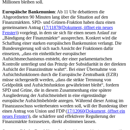
Millionen bleiben soll.
Europäische Bankenunion
: Ab 11 Uhr debattieren die
Abgeordneten 90 Minuten lang über die Situation auf den
Finanzmärkten. SPD- und Grünen-Fraktion haben dazu einen
gemeinsamen Antrag (
17/11878
(Dokument, öffnet ein neues
Fenster)
) vorgelegt, in dem sie sich für einen neuen Anlauf zur
„Bändigung der Finanzmärkte“ aussprechen. Konkret wird die
Schaffung einer starken europäischen Bankenunion verlangt. Die
Bundesregierung soll sich nach Ansicht der Fraktionen dafür
einsetzen, „dass ein einheitlicher europäischer
Aufsichtsmechanismus entsteht, der einer parlamentarischen
Kontrolle unterliegt und das Prinzip der Subsidiarität in der direkten
Aufsicht der Finanzinstitute wahrt“. Bei einer Übernahme von
Aufsichtsfunktionen durch die Europäische Zentralbank (EZB)
müsse sichergestellt werden, „dass die strikte Trennung von
Geldpolitik und Aufsichtsfunktion gewährleistet bleibt“, fordern
SPD und Grüne, die in diesem Zusammenhang eine spätere
Ausgliederung der Aufsichtseinheit in eine eigenständige
europäische Aufsichtsbehörde anregen. Während dieser Antrag im
Finanzausschuss weiterberaten werden soll, will der Bundestag über
einen Antrag von Union und FDP (
17/12060
(Dokument, öffnet ein
neues Fenster)
), die schärfere und effektivere Regulierung der
Finanzmärkte forzusetzen, direkt abstimmen lassen.