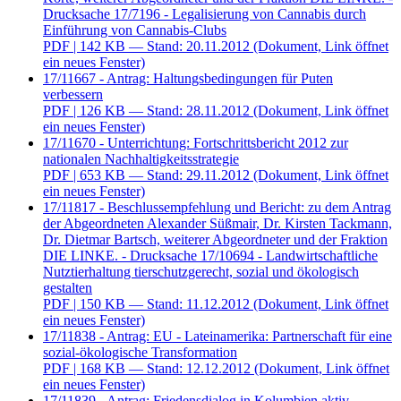
Drucksache 17/7196 - Legalisierung von Cannabis durch
Einführung von Cannabis-Clubs
PDF
| 142 KB — Stand: 20.11.2012
(Dokument, Link öffnet
ein neues Fenster)
17/11667 - Antrag: Haltungsbedingungen für Puten
verbessern
PDF
| 126 KB — Stand: 28.11.2012
(Dokument, Link öffnet
ein neues Fenster)
17/11670 - Unterrichtung: Fortschrittsbericht 2012 zur
nationalen Nachhaltigkeitsstrategie
PDF
| 653 KB — Stand: 29.11.2012
(Dokument, Link öffnet
ein neues Fenster)
17/11817 - Beschlussempfehlung und Bericht: zu dem Antrag
der Abgeordneten Alexander Süßmair, Dr. Kirsten Tackmann,
Dr. Dietmar Bartsch, weiterer Abgeordneter und der Fraktion
DIE LINKE. - Drucksache 17/10694 - Landwirtschaftliche
Nutztierhaltung tierschutzgerecht, sozial und ökologisch
gestalten
PDF
| 150 KB — Stand: 11.12.2012
(Dokument, Link öffnet
ein neues Fenster)
17/11838 - Antrag: EU - Lateinamerika: Partnerschaft für eine
sozial-ökologische Transformation
PDF
| 168 KB — Stand: 12.12.2012
(Dokument, Link öffnet
ein neues Fenster)
17/11839 - Antrag: Friedensdialog in Kolumbien aktiv