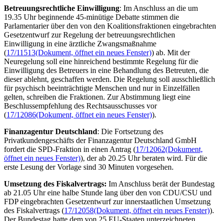
Betreuungsrechtliche Einwilligung
: Im Anschluss an die um
19.35 Uhr beginnende 45-minütige Debatte stimmen die
Parlamentarier über den von den Koalitionsfraktionen eingebrachten
Gesetzentwurf zur Regelung der betreuungsrechtlichen
Einwilligung in eine ärztliche Zwangsmaßnahme
(
17/11513
(Dokument, öffnet ein neues Fenster)
) ab. Mit der
Neuregelung soll eine hinreichend bestimmte Regelung für die
Einwilligung des Betreuers in eine Behandlung des Betreuten, die
dieser ablehnt, geschaffen werden. Die Regelung soll ausschließlich
für psychisch beeinträchtigte Menschen und nur in Einzelfällen
gelten, schreiben die Fraktionen. Zur Abstimmung liegt eine
Beschlussempfehlung des Rechtsausschusses vor
(
17/12086
(Dokument, öffnet ein neues Fenster)
).
Finanzagentur Deutschland
: Die Fortsetzung des
Privatkundengeschäfts der Finanzagentur Deutschland GmbH
fordert die SPD-Fraktion in einen Antrag (
17/12062
(Dokument,
öffnet ein neues Fenster)
), der ab 20.25 Uhr beraten wird. Für die
erste Lesung der Vorlage sind 30 Minuten vorgesehen.
Umsetzung des Fiskalvertrags:
Im Anschluss berät der Bundestag
ab 21.05 Uhr eine halbe Stunde lang über den von CDU/CSU und
FDP eingebrachten Gesetzentwurf zur innerstaatlichen Umsetzung
des Fiskalvertrags (
17/12058
(Dokument, öffnet ein neues Fenster)
).
Der Bundestag hatte dem von 25 EU-Staaten unterzeichneten