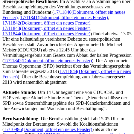
Steuerpolitische Beschlüsse:
Im Anschluss an Abstimmungen über
Beschlussempfehlungen des Vermittlungsausschusses von
Bundestag und Bundesrat (
17/11840
(Dokument, öffnet ein neues
Fenster)
,
17/11841
(Dokument, öffnet ein neues Fenster)
,
17/11842
(Dokument, öffnet ein neues Fenster)
,
17/11843
(Dokument, öffnet ein neues Fenster)
,
17/11844
(Dokument, öffnet ein neues Fenster)
) findet ab etwa 13.05
Uhr eine halbstündige vereinbarte Debatte zu steuerpolitischen
Beschlüssen statt. Zuvor berichtet der Abgeordnete Dr. Michael
Meister (CDU/CSU) ab etwa 12.45 Uhr über das
Vermittlungsergebnis zum Gesetz zum Abbau der kalten Progression
(
17/11842
(Dokument, öffnet ein neues Fenster)
). Der Abgeordnete
Thomas Oppermann (SPD) berichtet über das Vermittlungsergebnis
zum Jahressteuergesetz 2013 (
17/11844
(Dokument, öffnet ein neues
Fenster)
). Über die Beschlussempfehlung zum Jahressteuergesetz
2013 wird namentlich abgestimmt.
Aktuelle Stunde:
Um 14 Uhr beginnt eine von CDU/CSU und
FDP verlangte Aktuelle Stunde zum Thema „Steuerbeschlüsse der
SPD sowie Steuererhöhungspläne des SPD-Kanzlerkandidaten und
ihre Auswirkungen auf Wachstum und Beschäftigung“.
Berufsausbildung
: Die Berufsausbildung steht ab 15.05 Uhr im
Mittelpunkt der Beratungen. Sowohl die Koalitionsfraktionen
(
17/10986
(Dokument, öffnet ein neues Fenster)
) als auch die