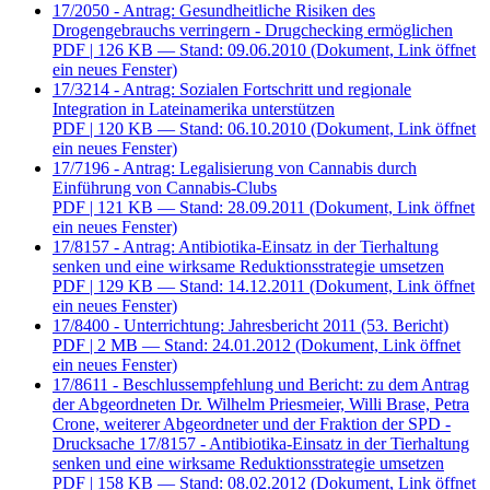
17/2050 - Antrag: Gesundheitliche Risiken des
Drogengebrauchs verringern - Drugchecking ermöglichen
PDF
| 126 KB — Stand: 09.06.2010
(Dokument, Link öffnet
ein neues Fenster)
17/3214 - Antrag: Sozialen Fortschritt und regionale
Integration in Lateinamerika unterstützen
PDF
| 120 KB — Stand: 06.10.2010
(Dokument, Link öffnet
ein neues Fenster)
17/7196 - Antrag: Legalisierung von Cannabis durch
Einführung von Cannabis-Clubs
PDF
| 121 KB — Stand: 28.09.2011
(Dokument, Link öffnet
ein neues Fenster)
17/8157 - Antrag: Antibiotika-Einsatz in der Tierhaltung
senken und eine wirksame Reduktionsstrategie umsetzen
PDF
| 129 KB — Stand: 14.12.2011
(Dokument, Link öffnet
ein neues Fenster)
17/8400 - Unterrichtung: Jahresbericht 2011 (53. Bericht)
PDF
| 2 MB — Stand: 24.01.2012
(Dokument, Link öffnet
ein neues Fenster)
17/8611 - Beschlussempfehlung und Bericht: zu dem Antrag
der Abgeordneten Dr. Wilhelm Priesmeier, Willi Brase, Petra
Crone, weiterer Abgeordneter und der Fraktion der SPD -
Drucksache 17/8157 - Antibiotika-Einsatz in der Tierhaltung
senken und eine wirksame Reduktionsstrategie umsetzen
PDF
| 158 KB — Stand: 08.02.2012
(Dokument, Link öffnet