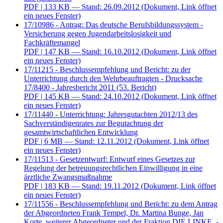
PDF
| 133 KB — Stand: 26.09.2012
(Dokument, Link öffnet
ein neues Fenster)
17/10986 - Antrag: Das deutsche Berufsbildungssystem -
Versicherung gegen Jugendarbeitslosigkeit und
Fachkräftemangel
PDF
| 147 KB — Stand: 16.10.2012
(Dokument, Link öffnet
ein neues Fenster)
17/11215 - Beschlussempfehlung und Bericht: zu der
Unterrichtung durch den Wehrbeauftragten - Drucksache
17/8400 - Jahresbericht 2011 (53. Bericht)
PDF
| 145 KB — Stand: 24.10.2012
(Dokument, Link öffnet
ein neues Fenster)
17/11440 - Unterrichtung: Jahresgutachten 2012/13 des
Sachverständigenrates zur Begutachtung der
gesamtwirtschaftlichen Entwicklung
PDF
| 6 MB — Stand: 12.11.2012
(Dokument, Link öffnet
ein neues Fenster)
17/11513 - Gesetzentwurf: Entwurf eines Gesetzes zur
Regelung der betreuungsrechtlichen Einwilligung in eine
ärztliche Zwangsmaßnahme
PDF
| 183 KB — Stand: 19.11.2012
(Dokument, Link öffnet
ein neues Fenster)
17/11556 - Beschlussempfehlung und Bericht: zu dem Antrag
der Abgeordneten Frank Tempel, Dr. Martina Bunge, Jan
Korte, weiterer Abgeordneter und der Fraktion DIE LINKE. -