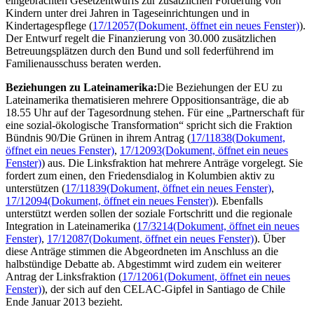
eingebrachten Gesetzentwurfs zur zusätzlichen Förderung von
Kindern unter drei Jahren in Tageseinrichtungen und in
Kindertagespflege (
17/12057
(Dokument, öffnet ein neues Fenster)
).
Der Entwurf regelt die Finanzierung von 30.000 zusätzlichen
Betreuungsplätzen durch den Bund und soll federführend im
Familienausschuss beraten werden.
Beziehungen zu Lateinamerika
:
Die Beziehungen der EU zu
Lateinamerika thematisieren mehrere Oppositionsanträge, die ab
18.55 Uhr auf der Tagesordnung stehen. Für eine „Partnerschaft für
eine sozial-ökologische Transformation“ spricht sich die Fraktion
Bündnis 90/Die Grünen in ihrem Antrag (
17/11838
(Dokument,
öffnet ein neues Fenster)
,
17/12093
(Dokument, öffnet ein neues
Fenster)
) aus. Die Linksfraktion hat mehrere Anträge vorgelegt. Sie
fordert zum einen, den Friedensdialog in Kolumbien aktiv zu
unterstützen (
17/11839
(Dokument, öffnet ein neues Fenster)
,
17/12094
(Dokument, öffnet ein neues Fenster)
). Ebenfalls
unterstützt werden sollen der soziale Fortschritt und die regionale
Integration in Lateinamerika (
17/3214
(Dokument, öffnet ein neues
Fenster)
,
17/12087
(Dokument, öffnet ein neues Fenster)
). Über
diese Anträge stimmen die Abgeordneten im Anschluss an die
halbstündige Debatte ab. Abgestimmt wird zudem ein weiterer
Antrag der Linksfraktion (
17/12061
(Dokument, öffnet ein neues
Fenster)
), der sich auf den CELAC-Gipfel in
Santiago de Chile
Ende Januar 2013 bezieht.