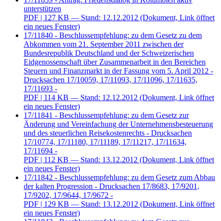
unterstützen
PDF
| 127 KB — Stand: 12.12.2012
(Dokument, Link öffnet
ein neues Fenster)
17/11840 - Beschlussempfehlung: zu dem Gesetz zu dem
Abkommen vom 21. September 2011 zwischen der
Bundesrepublik Deutschland und der Schweizerischen
Eidgenossenschaft über Zusammenarbeit in den Bereichen
Steuern und Finanzmarkt in der Fassung vom 5. April 2012 -
Drucksachen 17/10059, 17/11093, 17/11096, 17/11635,
17/11693 -
PDF
| 114 KB — Stand: 12.12.2012
(Dokument, Link öffnet
ein neues Fenster)
17/11841 - Beschlussempfehlung: zu dem Gesetz zur
Änderung und Vereinfachung der Unternehmensbesteuerung
und des steuerlichen Reisekostenrechts - Drucksachen
17/10774, 17/11180, 17/11189, 17/11217, 17/11634,
17/11694 -
PDF
| 112 KB — Stand: 13.12.2012
(Dokument, Link öffnet
ein neues Fenster)
17/11842 - Beschlussempfehlung: zu dem Gesetz zum Abbau
der kalten Progression - Drucksachen 17/8683, 17/9201,
17/9202, 17/9644, 17/9672 -
PDF
| 129 KB — Stand: 13.12.2012
(Dokument, Link öffnet
ein neues Fenster)