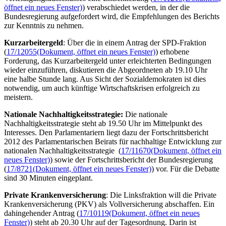
öffnet ein neues Fenster)
) verabschiedet werden, in der die
Bundesregierung aufgefordert wird, die Empfehlungen des Berichts
zur Kenntnis zu nehmen.
Kurzarbeitergeld
: Über die in einem Antrag der SPD-Fraktion
(
17/12055
(Dokument, öffnet ein neues Fenster)
) erhobene
Forderung, das Kurzarbeitergeld unter erleichterten Bedingungen
wieder einzuführen, diskutieren die Abgeordneten ab 19.10 Uhr
eine halbe Stunde lang. Aus Sicht der Sozialdemokraten ist dies
notwendig, um auch künftige Wirtschaftskrisen erfolgreich zu
meistern.
Nationale Nachhaltigkeitsstrategie:
Die nationale
Nachhaltigkeitsstrategie steht ab 19.50 Uhr im Mittelpunkt des
Interesses. Den Parlamentariern liegt dazu der Fortschrittsbericht
2012 des Parlamentarischen Beirats für nachhaltige Entwicklung zur
nationalen Nachhaltigkeitsstrategie (
17/11670
(Dokument, öffnet ein
neues Fenster)
) sowie der Fortschrittsbericht der Bundesregierung
(
17/8721
(Dokument, öffnet ein neues Fenster)
) vor. Für die Debatte
sind 30 Minuten eingeplant.
Private Krankenversicherung
: Die Linksfraktion will die Private
Krankenversicherung (PKV) als Vollversicherung abschaffen. Ein
dahingehender Antrag (
17/10119
(Dokument, öffnet ein neues
Fenster)
) steht ab 20.30 Uhr auf der Tagesordnung. Darin ist