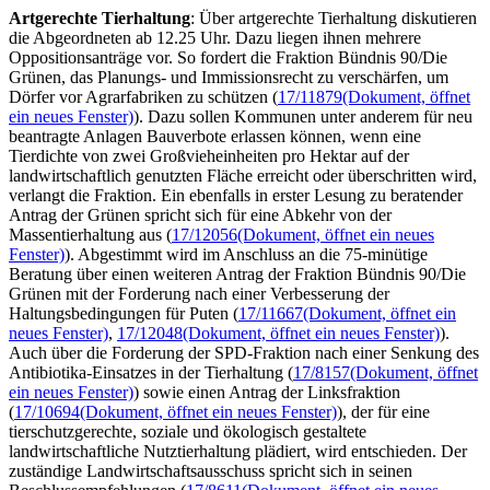
Artgerechte Tierhaltung
: Über artgerechte Tierhaltung diskutieren
die Abgeordneten ab 12.25 Uhr. Dazu liegen ihnen mehrere
Oppositionsanträge vor. So fordert die Fraktion Bündnis 90/Die
Grünen, das Planungs- und Immissionsrecht zu verschärfen, um
Dörfer vor Agrarfabriken zu schützen (
17/11879
(Dokument, öffnet
ein neues Fenster)
). Dazu sollen Kommunen unter anderem für neu
beantragte Anlagen Bauverbote erlassen können, wenn eine
Tierdichte von zwei Großvieheinheiten pro Hektar auf der
landwirtschaftlich genutzten Fläche erreicht oder überschritten wird,
verlangt die Fraktion. Ein ebenfalls in erster Lesung zu beratender
Antrag der Grünen spricht sich für eine Abkehr von der
Massentierhaltung aus (
17/12056
(Dokument, öffnet ein neues
Fenster)
). Abgestimmt wird im Anschluss an die 75-minütige
Beratung über einen weiteren Antrag der Fraktion Bündnis 90/Die
Grünen mit der Forderung nach einer Verbesserung der
Haltungsbedingungen für Puten (
17/11667
(Dokument, öffnet ein
neues Fenster)
,
17/12048
(Dokument, öffnet ein neues Fenster)
).
Auch über die Forderung der SPD-Fraktion nach einer Senkung des
Antibiotika-Einsatzes in der Tierhaltung (
17/8157
(Dokument, öffnet
ein neues Fenster)
) sowie einen Antrag der Linksfraktion
(
17/10694
(Dokument, öffnet ein neues Fenster)
), der für eine
tierschutzgerechte, soziale und ökologisch gestaltete
landwirtschaftliche Nutztierhaltung plädiert, wird entschieden. Der
zuständige Landwirtschaftsausschuss spricht sich in seinen