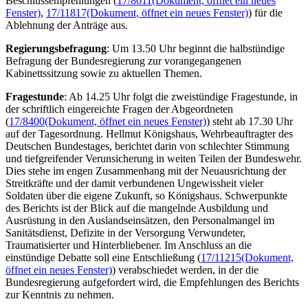
Beschlussempfehlungen (
17/8611
(Dokument, öffnet ein neues
Fenster)
,
17/11817
(Dokument, öffnet ein neues Fenster)
) für die
Ablehnung der Anträge aus.
Regierungsbefragung
: Um 13.50 Uhr beginnt die halbstündige
Befragung der Bundesregierung zur vorangegangenen
Kabinettssitzung sowie zu aktuellen Themen.
Fragestunde
: Ab 14.25 Uhr folgt die zweistündige Fragestunde, in
der schriftlich eingereichte Fragen der Abgeordneten
(
17/8400
(Dokument, öffnet ein neues Fenster)
) steht ab 17.30 Uhr
auf der Tagesordnung. Hellmut Königshaus, Wehrbeauftragter des
Deutschen Bundestages, berichtet darin von schlechter Stimmung
und tiefgreifender Verunsicherung in weiten Teilen der Bundeswehr.
Dies stehe im engen Zusammenhang mit der Neuausrichtung der
Streitkräfte und der damit verbundenen Ungewissheit vieler
Soldaten über die eigene Zukunft, so Königshaus. Schwerpunkte
des Berichts ist der Blick auf die mangelnde Ausbildung und
Ausrüstung in den Auslandseinsätzen, den Personalmangel im
Sanitätsdienst, Defizite in der Versorgung Verwundeter,
Traumatisierter und Hinterbliebener. Im Anschluss an die
einstündige Debatte soll eine Entschließung (
17/11215
(Dokument,
öffnet ein neues Fenster)
) verabschiedet werden, in der die
Bundesregierung aufgefordert wird, die Empfehlungen des Berichts
zur Kenntnis zu nehmen.