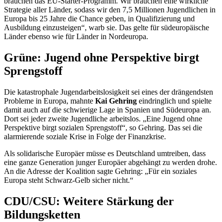
brauchen das EU-Starter-Programm. Wir brauchen eine wirkliche
Strategie aller Länder, sodass wir den 7,5 Millionen Jugendlichen in
Europa bis 25 Jahre die
Chance
geben, in Qualifizierung und
Ausbildung einzusteigen“, warb sie. Das gelte für südeuropäische
Länder ebenso wie für Länder in Nordeuropa.
Grüne: Jugend ohne Perspektive birgt
Sprengstoff
Die katastrophale Jugendarbeitslosigkeit sei eines der drängendsten
Probleme in Europa, mahnte
Kai Gehring
eindringlich und spielte
damit auch auf die schwierige Lage in Spanien und Südeuropa an.
Dort sei jeder zweite Jugendliche arbeitslos. „Eine Jugend ohne
Perspektive birgt sozialen Sprengstoff“, so Gehring. Das sei die
alarmierende soziale Krise in Folge der Finanzkrise.
Als solidarische Europäer müsse es Deutschland umtreiben, dass
eine ganze Generation junger Europäer abgehängt zu werden drohe.
An die Adresse der Koalition sagte Gehring: „Für ein soziales
Europa steht Schwarz-Gelb sicher nicht.“
CDU/CSU: Weitere Stärkung der
Bildungsketten