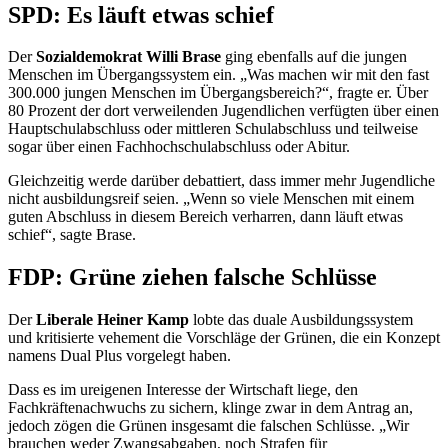
SPD: Es läuft etwas schief
Der
Sozialdemokrat Willi Brase
ging ebenfalls auf die jungen
Menschen im Übergangssystem ein. „Was machen wir mit den fast
300.000 jungen Menschen im Übergangsbereich?“, fragte er. Über
80 Prozent der dort verweilenden Jugendlichen verfügten über einen
Hauptschulabschluss oder mittleren Schulabschluss und teilweise
sogar über einen Fachhochschulabschluss oder Abitur.
Gleichzeitig werde darüber debattiert, dass immer mehr Jugendliche
nicht ausbildungsreif seien. „Wenn so viele Menschen mit einem
guten Abschluss in diesem Bereich verharren, dann läuft etwas
schief“, sagte Brase.
FDP: Grüne ziehen falsche Schlüsse
Der
Liberale Heiner Kamp
lobte das duale Ausbildungssystem
und kritisierte vehement die Vorschläge der Grünen, die ein Konzept
namens Dual Plus vorgelegt haben.
Dass es im ureigenen Interesse der Wirtschaft liege, den
Fachkräftenachwuchs zu sichern, klinge zwar in dem Antrag an,
jedoch zögen die Grünen insgesamt die falschen Schlüsse. „Wir
brauchen weder Zwangsabgaben, noch Strafen für