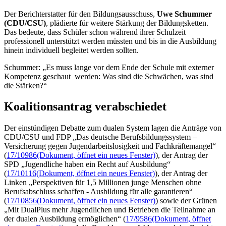
Der Berichterstatter für den Bildungsausschuss,
Uwe Schummer
(CDU/CSU)
, plädierte für weitere Stärkung der Bildungsketten.
Das bedeute, dass Schüler schon während ihrer Schulzeit
professionell unterstützt werden müssten und bis in die Ausbildung
hinein individuell begleitet werden sollten.
Schummer: „Es muss lange vor dem Ende der Schule mit externer
Kompetenz geschaut werden: Was sind die Schwächen, was sind
die Stärken?“
Koalitionsantrag verabschiedet
Der einstündigen Debatte zum dualen System lagen die Anträge von
CDU/CSU und FDP „Das deutsche Berufsbildungssystem –
Versicherung gegen Jugendarbeitslosigkeit und Fachkräftemangel“
(
17/10986
(Dokument, öffnet ein neues Fenster)
), der Antrag der
SPD „Jugendliche haben ein Recht auf Ausbildung“
(
17/10116
(Dokument, öffnet ein neues Fenster)
), der Antrag der
Linken „Perspektiven für 1,5 Millionen junge Menschen ohne
Berufsabschluss schaffen - Ausbildung für alle garantieren“
(
17/10856
(Dokument, öffnet ein neues Fenster)
) sowie der Grünen
„Mit DualPlus mehr Jugendlichen und Betrieben die Teilnahme an
der dualen Ausbildung ermöglichen“ (
17/9586
(Dokument, öffnet