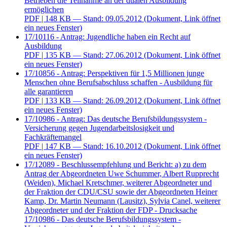
Betrieben die Teilnahme an der dualen Ausbildung
ermöglichen
PDF
| 148 KB — Stand: 09.05.2012
(Dokument, Link öffnet
ein neues Fenster)
17/10116 - Antrag: Jugendliche haben ein Recht auf
Ausbildung
PDF
| 135 KB — Stand: 27.06.2012
(Dokument, Link öffnet
ein neues Fenster)
17/10856 - Antrag: Perspektiven für 1,5 Millionen junge
Menschen ohne Berufsabschluss schaffen - Ausbildung für
alle garantieren
PDF
| 133 KB — Stand: 26.09.2012
(Dokument, Link öffnet
ein neues Fenster)
17/10986 - Antrag: Das deutsche Berufsbildungssystem -
Versicherung gegen Jugendarbeitslosigkeit und
Fachkräftemangel
PDF
| 147 KB — Stand: 16.10.2012
(Dokument, Link öffnet
ein neues Fenster)
17/12089 - Beschlussempfehlung und Bericht: a) zu dem
Antrag der Abgeordneten Uwe Schummer, Albert Rupprecht
(Weiden), Michael Kretschmer, weiterer Abgeordneter und
der Fraktion der CDU/CSU sowie der Abgeordneten Heiner
Kamp, Dr. Martin Neumann (Lausitz), Sylvia Canel, weiterer
Abgeordneter und der Fraktion der FDP - Drucksache
17/10986 - Das deutsche Berufsbildungssystem -