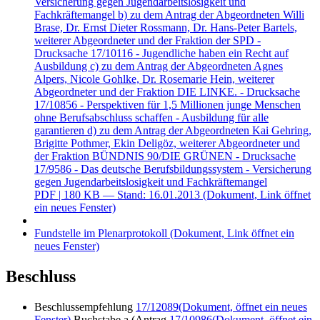
Versicherung gegen Jugendarbeitslosigkeit und
Fachkräftemangel b) zu dem Antrag der Abgeordneten Willi
Brase, Dr. Ernst Dieter Rossmann, Dr. Hans-Peter Bartels,
weiterer Abgeordneter und der Fraktion der SPD -
Drucksache 17/10116 - Jugendliche haben ein Recht auf
Ausbildung c) zu dem Antrag der Abgeordneten Agnes
Alpers, Nicole Gohlke, Dr. Rosemarie Hein, weiterer
Abgeordneter und der Fraktion DIE LINKE. - Drucksache
17/10856 - Perspektiven für 1,5 Millionen junge Menschen
ohne Berufsabschluss schaffen - Ausbildung für alle
garantieren d) zu dem Antrag der Abgeordneten Kai Gehring,
Brigitte Pothmer, Ekin Deligöz, weiterer Abgeordneter und
der Fraktion BÜNDNIS 90/DIE GRÜNEN - Drucksache
17/9586 - Das deutsche Berufsbildungssystem - Versicherung
gegen Jugendarbeitslosigkeit und Fachkräftemangel
PDF
| 180 KB — Stand: 16.01.2013
(Dokument, Link öffnet
ein neues Fenster)
Fundstelle im Plenarprotokoll
(Dokument, Link öffnet ein
neues Fenster)
Beschluss
Beschlussempfehlung
17/12089
(Dokument, öffnet ein neues
Fenster)
Buchstabe a (Antrag
17/10986
(Dokument, öffnet ein