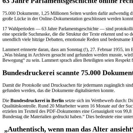
63 Jahre Parlamentsgeschichte
online
rech
75.000 Dokumente, 1,25 Millionen Seiten wurden dafür aufwendig dig
große Lücke in der
Online
-Dokumentation geschlossen werden konnte:
17 Wahlperioden — 63 Jahre Parlamentsgeschichte — sind protokollie
eine spezielle Suchmaske, die die Struktur der Texte erkennt und so 
unendlich viele hitzige Debatten, emotionale Reden und bedeutsame 
Lammert erinnerte daran, dass am Sonntag (!), 27. Februar 1955, im B
„Was bislang in Archiven gesucht und gefunden werden musste, wird je
Bewegung“ zu sein. Lammert sprach allen Beteiligten seien Respekt fü
Bundesdruckerei
scann
te 75.000 Dokumen
Damit die Protokolle und Drucksachen für jedermann zugänglich sin
gefunden werden, das die Dokumente digitalisierten konnte.
Die
Bundesdruckerei in Berlin
setzte sich im Wettbewerb durch: Di
Qualitätskontrolle. Rund 20 Mitarbeiter waren 16 Monate auf der Su
erzielen im Textteil des PDF-Dokumentes eine Genauigkeit von 99,8 Pr
Bundestag die Materialien gedruckt haben.“ Dies bedeutete eine unter
„Authentisch, wenn man das Alter ansieht