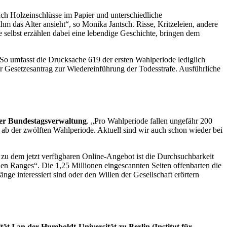
uch Holzeinschlüsse im Papier und unterschiedliche
das Alter ansieht“, so Monika Jantsch. Risse, Kritzeleien, andere
selbst erzählen dabei eine lebendige Geschichte, bringen dem
 So umfasst die Drucksache 619 der ersten Wahlperiode lediglich
r Gesetzesantrag zur Wiedereinführung der Todesstrafe. Ausführliche
er Bundestagsverwaltung
. „Pro Wahlperiode fallen ungefähr 200
 ab der zwölften Wahlperiode. Aktuell sind wir auch schon wieder bei
 zu dem jetzt verfügbaren
Online
-Angebot ist die Durchsuchbarkeit
en Ranges“. Die 1,25 Millionen einge
scann
ten Seiten offenbarten die
ge interessiert sind oder den Willen der Gesellschaft erörtern
ät I an der Humboldt-Universität zu Berlin (Institut für