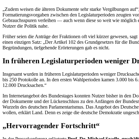
„Zudem weisen die älteren Dokumente sehr starke Vergilbungen auf“,
Formatierungsvorgaben zwischen den Legislaturperioden zeugten von 
Gebrauchsspuren verleihen — auch wenn diese so weit wie möglich en
Nutzer die Politik nahe.
Früher seien die Anträge der Fraktionen oft viel kürzer gewesen, sag
einen einzigen Satz: „Der Artikel 102 des Grundgesetzes für die Bu
Begründungen, tiefgehende Erörterungen gab es nicht.
In früheren Legislaturperioden weniger D
Insgesamt wurden in früheren Legislaturperioden weniger Drucksache
bis 250 Protokolle an. In den ersten Wahlperioden kamen 3.000 bis 6
12.000 Drucksachen.“
Im Internetangebot des Bundestages konnten Nutzer bisher in den D
der Dokumente und der Lückenschluss zu den Anfängen der Bundesrep
Wurzeln des deutschen Parlamentarismus. Das Angebot des Deutschen Bu
wollen, erklärt Land. Denn es zeige die deutsche Demokratie ungesch
„Hervorragender Fortschritt“
In der Pressekonferenz erläuterte
Prof. Dr.
Michael Seadle
, geschäf