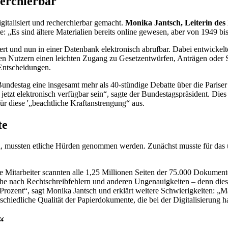
erchierbar
italisiert und
recherchi
erbar gemacht.
Monika Jantsch, Leiterin de
 „Es sind ältere Materialien bereits
online
gewesen, aber von 1949 bis 
rt und nun in einer Datenbank elektronisch abrufbar. Dabei entwickel
den Nutzern einen leichten Zugang zu Gesetzentwürfen, Anträgen oder S
Entscheidungen.
undestag eine insgesamt mehr als 40-stündige Debatte über die Pariser 
tzt elektronisch verfügbar sein“, sagte der Bundestagspräsident. Dies
r diese '„beachtliche Kraftanstrengung“ aus.
te
d, mussten etliche Hürden genommen werden. Zunächst musste für das 
e Mitarbeiter
scann
ten alle 1,25 Millionen Seiten der 75.000 Dokument
che nach Rechtschreibfehlern und anderen Ungenauigkeiten – denn die
ozent“, sagt Monika Jantsch und erklärt weitere Schwierigkeiten: „Man
schiedliche Qualität der Papierdokumente, die bei der Digitalisierung
“