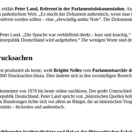
 erklärt
Peter Land, Referent in der Parlamentsdokumentation
. A
pathetischem Wert. „Es macht das Dokument authentisch, wenn man ihm 
tfernt werden sollten – eine „ehrwürdig-antike Note“. Die Dokumente 
t Peter Land. „Die Sprache war verblüffend direkt – kurz und knackig.“
ndesrepublik Deutschland wird aufgehoben.“ Die wenigen Worte sind de
rucksachen
n produziert als heute, weiß
Brigitte Nelles
vom
Parlamentsarchiv d
.000 Drucksachen hinzu. Dies änderte sich in den zweistelligen Bereich
okumenten von 1976 bis heute
online
nachlesen. Der große Unterschied
ublik Deutschland. Peter Land spricht von „historischen Quellen hoh
ndestages richte sich vor allem an Bürger, die an historischen Vorgän
minkt – lückenlos und authentisch.
tsführender Institutsdirektor und Dekan der Phiosophischen Fakult