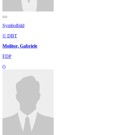
Symbolbild
© DBT
Molitor, Gabriele
FDP
()