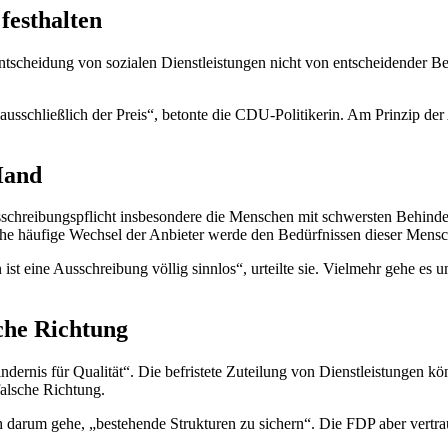
festhalten
ntscheidung von sozialen Dienstleistungen nicht von entscheidender Be
 ausschließlich der Preis“, betonte die CDU-Politikerin. Am Prinzip de
Hand
usschreibungspflicht insbesondere die Menschen mit schwersten Behind
he häufige Wechsel der Anbieter werde den Bedürfnissen dieser Mensch
ist eine Ausschreibung völlig sinnlos“, urteilte sie. Vielmehr gehe e
che Richtung
ndernis für Qualität“. Die befristete Zuteilung von Dienstleistungen kö
falsche Richtung.
lich darum gehe, „bestehende Strukturen zu sichern“. Die FDP aber ver