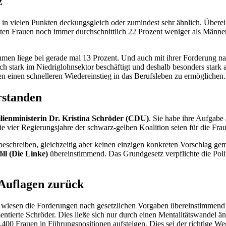
z
 vielen Punkten deckungsgleich oder zumindest sehr ähnlich. Übereins
en Frauen noch immer durchschnittlich 22 Prozent weniger als Männer
men liege bei gerade mal 13 Prozent. Und auch mit ihrer Forderung na
tlich stark im Niedriglohnsektor beschäftigt und deshalb besonders sta
 einen schnelleren Wiedereinstieg in das Berufsleben zu ermöglichen.
rstanden
ienministerin Dr. Kristina Schröder (CDU)
. Sie habe ihre Aufgabe a
ie vier Regierungsjahre der schwarz-gelben Koalition seien für die Frau
beschreiben, gleichzeitig aber keinen einzigen konkreten Vorschlag ge
ll (Die Linke)
übereinstimmend. Das Grundgesetz verpflichte die Poli
 Auflagen zurück
en wiesen die Forderungen nach gesetzlichen Vorgaben übereinstimmend
entierte Schröder. Dies ließe sich nur durch einen Mentalitätswandel ä
0 Frauen in Führungspositionen aufsteigen. Dies sei der richtige We