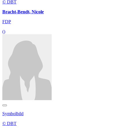
© DBT
Bracht-Bendt, Nicole
FDP
()
Symbolbild
© DBT