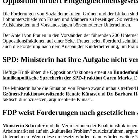
Opposition fordert Entgeltgleichheitsgeset
Die Forderungen von Sozialdemokraten, Grünen und der Linken sind in
Lohnunterschiede von Frauen und Männern zu beseitigen. So verdient
Aufsichtsräten und Vorstandsetagen börsennotierter Unternehmen.
Der Anteil von Frauen in den Vorständen der führenden 200 Unterneh
Oppositionsfraktionen auf einer Seite. Frauen seien überdurchschnit
auch die Forderung nach dem Ausbau der Kinderbetreuung, um Frauen
SPD: Ministerin hat ihre Aufgabe nicht ve
Heftige Kritik übten die Oppositionsfraktionen erneut an
Bundesfamil
familienpolitische Sprecherin der SPD-Fraktion Caren Marks
. D
Die Ministerin habe die Situation von Frauen zwar durchaus treffend 
Grünen-Fraktionsvorsitzende Renate Künast
und
Dr. Barbara Hö
faktisch durchzusetzen, argumentierte Künast.
FDP weist Forderungen nach gesetzlichen
Ministerin Schröder
und die Vertreterinnen der Koalitionsfraktion
Arbeitsmarkt sei auf ein „kulturelles Problem“ zurückzuführen, argum
Unternehmen. Wenn diese umgesetzt würden, dann würden weitere 5.40