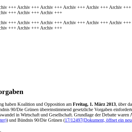
chiv +++ Archiv +++ Archiv +++ Archiv +++ Archiv +++ Archiv +++
chiv +++ Archiv +++ Archiv +++
chiv +++ Archiv +++ Archiv +++ Archiv +++ Archiv +++ Archiv +++
chiv +++ Archiv +++ Archiv +++
Vorgaben
tlang haben Koalition und Opposition am
Freitag, 1. März 2013
, über 
dnis 90/Die Grünen übereinstimmend gesetzliche Vorgaben einforderte
wandel in Wirtschaft und Gesellschaft. Grundlage der Debatte waren An
ter)
) und Bündnis 90/Die Grünen (
17/12497
(Dokument, öffnet ein neu