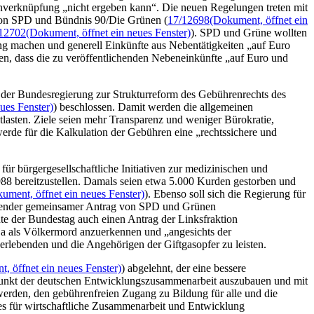
senverknüpfung „nicht ergeben kann“. Die neuen Regelungen treten mit
von SPD und Bündnis 90/Die Grünen (
17/12698
(Dokument, öffnet ein
12702
(Dokument, öffnet ein neues Fenster)
). SPD und Grüne wollten
ng machen und generell Einkünfte aus Nebentätigkeiten „auf Euro
en, dass die zu veröffentlichenden Nebeneinkünfte „auf Euro und
der Bundesregierung zur Strukturreform des Gebührenrechts des
ues Fenster)
) beschlossen. Damit werden die allgemeinen
asten. Ziele seien mehr Transparenz und weniger Bürokratie,
rde für die Kalkulation der Gebühren eine „rechtssichere und
ür bürgergesellschaftliche Initiativen zur medizinischen und
88 bereitzustellen. Damals seien etwa 5.000 Kurden gestorben und
ument, öffnet ein neues Fenster)
). Ebenso soll sich die Regierung für
utender gemeinsamer Antrag von SPD und Grünen
hnte der Bundestag auch einen Antrag der Linksfraktion
bja als Völkermord anzuerkennen und „angesichts der
rlebenden und die Angehörigen der Giftgasopfer zu leisten.
, öffnet ein neues Fenster)
) abgelehnt, der eine bessere
rpunkt der deutschen Entwicklungszusammenarbeit auszubauen und mit
werden, den gebührenfreien Zugang zu Bildung für alle und die
es für wirtschaftliche Zusammenarbeit und Entwicklung