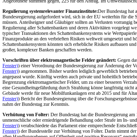
Abgeordnete stimmten gegen, 225 für den Antrag. Im Umweltausschuss
Regulierung systemrelevanter Finanzinstitute:
Der Bundestag hat
Bundesregierung aufgefordert wird, sich in der EU weiterhin für die 
müssen. Anteilseigner und Gläubiger sollten an Verlusten vorrangig 
Regulierung aller Schattenbanken und deren Aktivitäten vorgelegt werd
typischer Transaktionen des Schattenbankensystems wie Wertpapierlei
Finanzprodukte an den verbrieften Risiken weltweit umgesetzt und hö
Schattenbankensystem könnten sich erhebliche Risiken aufbauen und
großer, komplexer Banken geschaffen werden.
Vorschriften über elektromagnetische Felder geändert:
Gegen das
Fenster)
) einer Verordnung der Bundesregierung zur Änderung der Vo
Fenster)
) angenommen. Bisher wurden lediglich gewerblich betriebene
angepasst wurde. Künftig werden auch private und hoheitlich betri
Begrenzung elektromagnetischer Felder, um zu einer besseren Verza
eine Gesundheitsgefährdung durch Strahlung könne langfristig nicht
Gebäude werde für neue Mobilfunkanlagen erst ab 2015 und für Altanl
Fenster)
) Bericht der Bundesregierung über die Forschungsergebnis
nahm der Bundestag zur Kenntnis.
Verhütung von Folter:
Der Bundestag hat die Bundesregierung am 1
unmenschliche oder erniedrigende Behandlung oder Strafe im In- un
Fenster)
) verabschiedete das Parlament eine entsprechende Entschlie
Fenster)
) der Bundesstelle zur Verhütung von Folter. Darin nimmt der
allen Handlungsebenen auf Offenheit und positive Resonanz“ gestoßen s