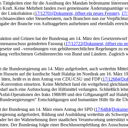
iesen Tätigkeiten eine für die Ausübung des Mandats bedeutsame Interes
in Kraft. Keine Mehrheit fanden zwei gemeinsame Änderungsanträge 
 der Linksfraktion (
17/12701
(Dokument, öffnet ein neues Fenster)
,
17/
echtsanwälten oder Steuerberatern, nach Branchen nun zur Verpflichtu
Angabe der Branche von Auftraggebern aufnehmen und ebenfalls erreich
aktion und Grünen hat der Bundestag am 14. März den Gesetzentwurf 
Innenausschuss geänderten Fassung (
17/12722
(Dokument, öffnet ein ne
setze und –verordnungen von gebührenrechtlichen Regelungen zu entl
slang verflochtenen Gebührenrechts von Bund und Ländern. Zugleich we
 die Bundesregierung am 14. März aufgefordert, auch weiterhin Mittel f
 Hussein auf die kurdische Stadt Halabja im Nordirak am 16. März 19
en litten, heißt es in dem Antrag von CDU/CSU und FDP (
17/12684
(Dok
Konvention einsetzen. Keine Mehrheit fand ein weitgehend gleichla
Bedarf auch eine Aufstockung der Hilfsmittel verlangten. Schließlich le
 Anfal-Operationen des Iraks 1988/89 und den Giftgasangriff auf Hala
Bundesregierungen“ Entschädigungen und humanitäre Hilfe für die Übe
 der Bundestag am 14. März einen Antrag der SPD (
17/6484
(Dokument
esregierung aufgefordert, Bildung und Ausbildung weiterhin als Schwe
nder bei der Wahrnehmung ihrer staatlichen Verantwortung unterstützt 
isten. Der Bundestag folgte einer Beschlussempfehlung des Ausschuss