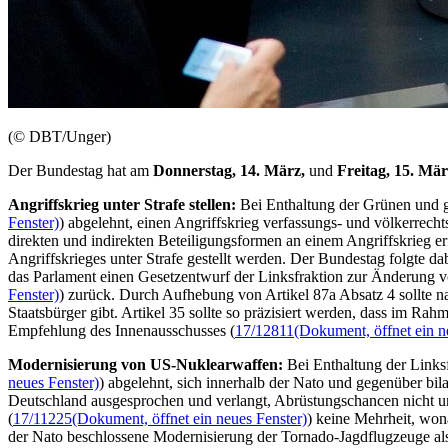
(© DBT/Unger)
Der Bundestag hat am
Donnerstag, 14. März,
und
Freitag, 15. Mä
Angriffskrieg unter Strafe stellen:
Bei Enthaltung der Grünen und g
Fenster)
) abgelehnt, einen Angriffskrieg verfassungs- und völkerrecht
direkten und indirekten Beteiligungsformen an einem Angriffskrieg 
Angriffskrieges unter Strafe gestellt werden. Der Bundestag folgte d
das Parlament einen Gesetzentwurf der Linksfraktion zur Änderung vo
Fenster)
) zurück. Durch Aufhebung von Artikel 87a Absatz 4 sollte na
Staatsbürger gibt. Artikel 35 sollte so präzisiert werden, dass im R
Empfehlung des Innenausschusses (
17/12811
(Dokument, öffnet ein n
Modernisierung von US-Nuklearwaffen:
Bei Enthaltung der Links
neues Fenster)
) abgelehnt, sich innerhalb der Nato und gegenüber bi
Deutschland ausgesprochen und verlangt, Abrüstungs
chance
n nicht 
(
17/11225
(Dokument, öffnet ein neues Fenster)
) keine Mehrheit, wo
der Nato beschlossene Modernisierung der Tornado-Jagdflugzeuge als 