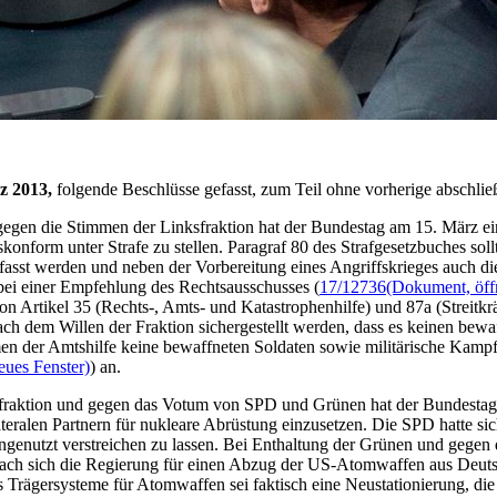
rz 2013,
folgende Beschlüsse gefasst, zum Teil ohne vorherige abschli
egen die Stimmen der Linksfraktion hat der Bundestag am 15. März ei
skonform unter Strafe zu stellen. Paragraf 80 des Strafgesetzbuches sol
erfasst werden und neben der Vorbereitung eines Angriffskrieges auch
abei einer Empfehlung des Rechtsausschusses (
17/12736
(Dokument, öffn
n Artikel 35 (Rechts-, Amts- und Katastrophenhilfe) und 87a (Streitkrä
ch dem Willen der Fraktion sichergestellt werden, dass es keinen bewa
ahmen der Amtshilfe keine bewaffneten Soldaten sowie militärische Kampf
eues Fenster)
) an.
fraktion und gegen das Votum von SPD und Grünen hat der Bundestag
lateralen Partnern für nukleare Abrüstung einzusetzen. Die SPD hatte
ungenutzt verstreichen zu lassen. Bei Enthaltung der Grünen und gegen
nach sich die Regierung für einen Abzug der US-Atomwaffen aus Deuts
Trägersysteme für Atomwaffen sei faktisch eine Neustationierung, die 