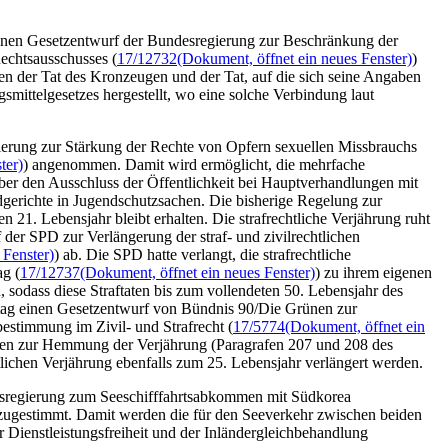
einen Gesetzentwurf der Bundesregierung zur Beschränkung der
echtsausschusses (
17/12732
(Dokument, öffnet ein neues Fenster)
)
en der Tat des Kronzeugen und der Tat, auf die sich seine Angaben
ittelgesetzes hergestellt, wo eine solche Verbindung laut
erung zur Stärkung der Rechte von Opfern sexuellen Missbrauchs
ter)
) angenommen. Damit wird ermöglicht, die mehrfache
r den Ausschluss der Öffentlichkeit bei Hauptverhandlungen mit
dgerichte in Jugendschutzsachen. Die bisherige Regelung zur
1. Lebensjahr bleibt erhalten. Die strafrechtliche Verjährung ruht
der SPD zur Verlängerung der straf- und zivilrechtlichen
 Fenster)
) ab. Die SPD hatte verlangt, die strafrechtliche
ag (
17/12737
(Dokument, öffnet ein neues Fenster)
) zu ihrem eigenen
, sodass diese Straftaten bis zum vollendeten 50. Lebensjahr des
tag einen Gesetzentwurf von Bündnis 90/Die Grünen zur
estimmung im Zivil- und Strafrecht (
17/5774
(Dokument, öffnet ein
ungen zur Hemmung der Verjährung (Paragrafen 207 und 208 des
lichen Verjährung ebenfalls zum 25. Lebensjahr verlängert werden.
esregierung zum Seeschifffahrtsabkommen mit Südkorea
 zugestimmt. Damit werden die für den Seeverkehr zwischen beiden
Dienstleistungsfreiheit und der Inländergleichbehandlung