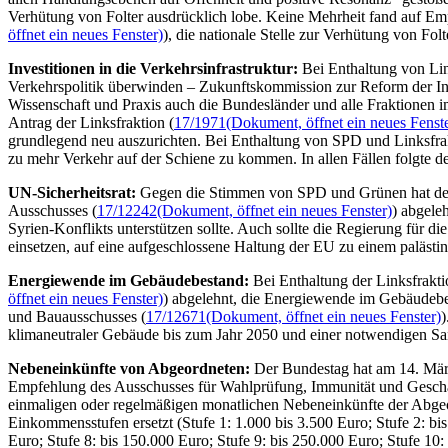
Verhütung von Folter ausdrücklich lobe. Keine Mehrheit fand auf E
öffnet ein neues Fenster)
), die nationale Stelle zur Verhütung von Fol
Investitionen in die Verkehrsinfrastruktur:
Bei Enthaltung von Lin
Verkehrspolitik überwinden – Zukunftskommission zur Reform der In
Wissenschaft und Praxis auch die Bundesländer und alle Fraktionen 
Antrag der Linksfraktion (
17/1971
(Dokument, öffnet ein neues Fenste
grundlegend neu auszurichten. Bei Enthaltung von SPD und Linksfrakt
zu mehr Verkehr auf der Schiene zu kommen. In allen Fällen folgte 
UN-Sicherheitsrat:
Gegen die Stimmen von SPD und Grünen hat der
Ausschusses (
17/12242
(Dokument, öffnet ein neues Fenster)
) abgele
Syrien-Konflikts unterstützen sollte. Auch sollte die Regierung für 
einsetzen, auf eine aufgeschlossene Haltung der EU zu einem palästin
Energiewende im Gebäudebestand:
Bei Enthaltung der Linksfrakt
öffnet ein neues Fenster)
) abgelehnt, die Energiewende im Gebäudebes
und Bauausschusses (
17/12671
(Dokument, öffnet ein neues Fenster)
)
klimaneutraler Gebäude bis zum Jahr 2050 und einer notwendigen Sani
Nebeneinkünfte von Abgeordneten:
Der Bundestag hat am 14. März
Empfehlung des Ausschusses für Wahlprüfung, Immunität und Gesch
einmaligen oder regelmäßigen monatlichen Nebeneinkünfte der Abgeo
Einkommensstufen ersetzt (Stufe 1: 1.000 bis 3.500 Euro; Stufe 2: bis
Euro; Stufe 8: bis 150.000 Euro; Stufe 9: bis 250.000 Euro; Stufe 10: 