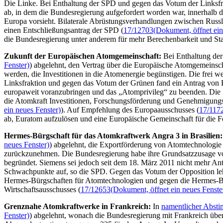
Die Linke. Bei Enthaltung der SPD und gegen das Votum der Linksfr
ab, in dem die Bundesregierung aufgefordert worden war, innerhalb d
Europa vorsieht. Bilaterale Abrüstungsverhandlungen zwischen Russla
einen Entschließungsantrag der SPD (
17/12703
(Dokument, öffnet ein
die Bundesregierung unter anderem für mehr Berechenbarkeit und Sta
Zukunft der Europäischen Atomgemeinschaft:
Bei Enthaltung der
Fenster)
) abgelehnt, den Vertrag über die Europäische Atomgemeinsch
werden, die Investitionen in die Atomenergie begünstigen. Die frei w
Linksfraktion und gegen das Votum der Grünen fand ein Antrag von
europaweit voranzubringen und das „Atomprivileg“ zu beenden. Die S
die Atomkraft Investitionen, Forschungsförderung und Genehmigungspr
ein neues Fenster)
). Auf Empfehlung des Europaausschusses (
17/117
ab, Euratom aufzulösen und eine Europäische Gemeinschaft für die F
Hermes-Bürgschaft für das Atomkraftwerk Angra 3 in Brasilien:
neues Fenster)
) abgelehnt, die Exportförderung von Atomtechnologie
zurückzunehmen. Die Bundesregierung habe ihre Grundsatzzusage vo
begründet. Siemens sei jedoch seit dem 18. März 2011 nicht mehr Ante
Schwachpunkte auf, so die SPD. Gegen das Votum der Opposition leh
Hermes-Bürgschaften für Atomtechnologien und gegen die Hermes-Bür
Wirtschaftsausschusses (
17/12653
(Dokument, öffnet ein neues Fenste
Grenznahe Atomkraftwerke in Frankreich:
In
namentlicher Abst
Fenster)
) abgelehnt, wonach die Bundesregierung mit Frankreich übe