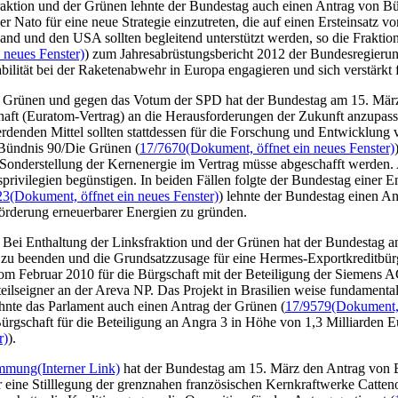
aktion und der Grünen lehnte der Bundestag auch einen Antrag von B
er Nato für eine neue Strategie einzutreten, die auf einen Ersteinsat
nd und den USA sollten begleitend unterstützt werden, so die Fraktio
 neues Fenster)
) zum Jahresabrüstungsbericht 2012 der Bundesregierun
bilität bei der Raketenabwehr in Europa
engagi
eren und sich verstärkt 
 Grünen und gegen das Votum der SPD hat der Bundestag am 15. März
aft (Euratom-Vertrag) an die Herausforderungen der Zukunft anzupasse
erdenden Mittel sollten stattdessen für die Forschung und Entwicklung
 Bündnis 90/Die Grünen (
17/7670
(Dokument, öffnet ein neues Fenster)
onderstellung der Kernenergie im Vertrag müsse abgeschafft werden. A
ivilegien begünstigen. In beiden Fällen folgte der Bundestag einer E
23
(Dokument, öffnet ein neues Fenster)
) lehnte der Bundestag einen An
örderung erneuerbarer Energien zu gründen.
Bei Enthaltung der Linksfraktion und der Grünen hat der Bundestag a
 zu beenden und die Grundsatzzusage für eine Hermes-Exportkreditbür
m Februar 2010 für die Bürgschaft mit der Beteiligung der Siemens 
ilseigner an der Areva NP. Das Projekt in Brasilien weise fundamentale
nte das Parlament auch einen Antrag der Grünen (
17/9579
(Dokument, 
gschaft für die Beteiligung an Angra 3 in Höhe von 1,3 Milliarden E
r)
).
immung
(Interner Link)
hat der Bundestag am 15. März den Antrag von 
r eine Stilllegung der grenznahen französischen Kernkraftwerke
Catte