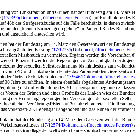
altung von Linksfraktion und Grünen hat der Bundestag am 14. März 
 (
17/9695
(Dokument, öffnet ein neues Fenster)
) auf Empfehlung des R
f 46b des Strafgesetzbuchs auf die Fälle beschränkt, in denen zwisch
g mit der „kleinen Kronzeugenregelung“ in Paragraf 31 des Betäubungsm
h und ausreichend angesehen wird.
nen hat der Bundestag am 14. März den Gesetzentwurf der Bundesregi
schuss geänderten Fassung (
17/12735
(Dokument, öffnet ein neues Fens
ellem Missbrauch zu vermeiden. Ergänzt werden die Vorschriften übe
eitert. Präzisiert werden die Regelungen zur Zuständigkeit der Jugen
zung der sexuellen Selbstbestimmung bis mindestens zum vollendeten 2
um von SPD und Linksfraktion lehnte das Parlament den Gesetzentwurf 
minderjährigen Schutzbefohlenen (
17/3646
(Dokument, öffnet ein neues
t auf 30 Jahre zu erhöhen. In einem ebenfalls abgelehnten Änderungsantr
 Verjährung erst mit Vollendung des 30. Lebensjahres beginnen zu lassen
as Votum der Grünen und eines Großteils der Linken wies der Bundes
eitung der Hemmungsregelungen bei Verletzungen der sexuellen Selbstb
vilrechtlichen Verjährungsfristen auf 30 Jahr eingetreten. Die Regel
 das vollendete 25. Lebensjahr angehoben und das Ruhen der strafrecht
fraktion hat der Bundestag am 14. März dem Gesetzentwurf der Bund
Verkehrsausschusses (
17/12574
(Dokument, öffnet ein neues Fenster)
)
 auf der Grundlage der weltweiten handelspolitischen Grundsätze der 