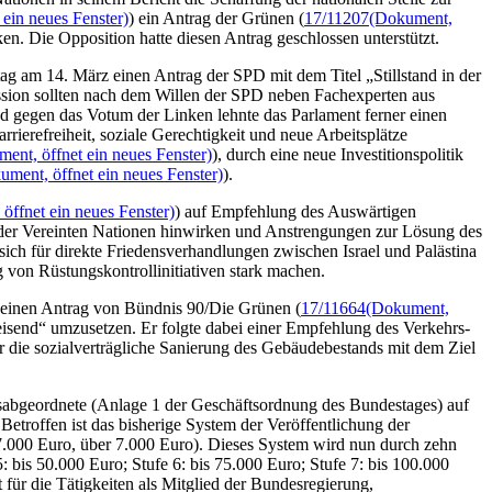
ein neues Fenster)
) ein Antrag der Grünen (
17/11207
(Dokument,
ken. Die Opposition hatte diesen Antrag geschlossen unterstützt.
 am 14. März einen Antrag der SPD mit dem Titel „Stillstand in der
ssion sollten nach dem Willen der SPD neben Fachexperten aus
d gegen das Votum der Linken lehnte das Parlament ferner einen
rrierefreiheit, soziale Gerechtigkeit und neue Arbeitsplätze
ent, öffnet ein neues Fenster)
), durch eine neue Investitionspolitik
ument, öffnet ein neues Fenster)
).
öffnet ein neues Fenster)
) auf Empfehlung des Auswärtigen
s der Vereinten Nationen hinwirken und Anstrengungen zur Lösung des
sich für direkte Friedensverhandlungen zwischen Israel und Palästina
 von Rüstungskontrollinitiativen stark machen.
 einen Antrag von Bündnis 90/Die Grünen (
17/11664
(Dokument,
eisend“ umzusetzen. Er folgte dabei einer Empfehlung des Verkehrs-
ür die sozialverträgliche Sanierung des Gebäudebestands mit dem Ziel
sabgeordnete (Anlage 1 der Geschäftsordnung des Bundestages) auf
 Betroffen ist das bisherige System der Veröffentlichung der
7.000 Euro, über 7.000 Euro). Dieses System wird nun durch zehn
: bis 50.000 Euro; Stufe 6: bis 75.000 Euro; Stufe 7: bis 100.000
t für die Tätigkeiten als Mitglied der Bundesregierung,