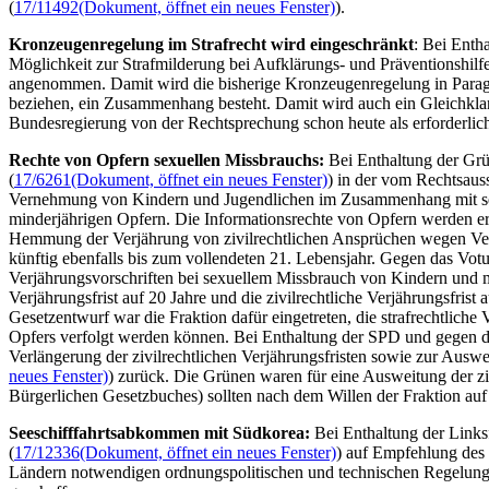
(
17/11492
(Dokument, öffnet ein neues Fenster)
).
Kronzeugenregelung im Strafrecht wird eingeschränkt
: Bei Enth
Möglichkeit zur Strafmilderung bei Aufklärungs- und Präventionshilfe
angenommen. Damit wird die bisherige Kronzeugenregelung in Paragra
beziehen, ein Zusammenhang besteht. Damit wird auch ein Gleichklan
Bundesregierung von der Rechtsprechung schon heute als erforderlic
Rechte von Opfern sexuellen Missbrauchs:
Bei Enthaltung der Grü
(
17/6261
(Dokument, öffnet ein neues Fenster)
) in der vom Rechtsaus
Vernehmung von Kindern und Jugendlichen im Zusammenhang mit sexu
minderjährigen Opfern. Die Informationsrechte von Opfern werden erw
Hemmung der Verjährung von zivilrechtlichen Ansprüchen wegen Verlet
künftig ebenfalls bis zum vollendeten 21. Lebensjahr. Gegen das Vot
Verjährungsvorschriften bei sexuellem Missbrauch von Kindern und 
Verjährungsfrist auf 20 Jahre und die zivilrechtliche Verjährungsfris
Gesetzentwurf war die Fraktion dafür eingetreten, die strafrechtliche
Opfers verfolgt werden können. Bei Enthaltung der SPD und gegen d
Verlängerung der zivilrechtlichen Verjährungsfristen sowie zur Ausw
neues Fenster)
) zurück. Die Grünen waren für eine Ausweitung der zi
Bürgerlichen Gesetzbuches) sollten nach dem Willen der Fraktion auf
Seeschifffahrtsabkommen mit Südkorea:
Bei Enthaltung der Links
(
17/12336
(Dokument, öffnet ein neues Fenster)
) auf Empfehlung des 
Ländern notwendigen ordnungspolitischen und technischen Regelungen