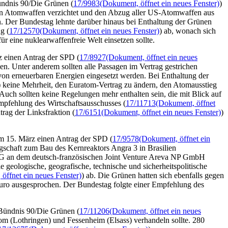
ündnis 90/Die Grünen (
17/9983
(Dokument, öffnet ein neues Fenster)
)
z von Atomwaffen verzichtet und den Abzug aller US-Atomwaffen aus
n. Der Bundestag lehnte darüber hinaus bei Enthaltung der Grünen
g (
17/12570
(Dokument, öffnet ein neues Fenster)
) ab, wonach sich
für eine nuklearwaffenfreie Welt einsetzen sollte.
 einen Antrag der SPD (
17/8927
(Dokument, öffnet ein neues
n. Unter anderem sollten alle Passagen im Vertrag gestrichen
 von erneuerbaren Energien eingesetzt werden. Bei Enthaltung der
) keine Mehrheit, den Euratom-Vertrag zu ändern, den Atomausstieg
uch sollten keine Regelungen mehr enthalten sein, die mit Blick auf
mpfehlung des Wirtschaftsausschusses (
17/11713
(Dokument, öffnet
trag der Linksfraktion (
17/6151
(Dokument, öffnet ein neues Fenster)
)
m 15. März einen Antrag der SPD (
17/9578
(Dokument, öffnet ein
gschaft zum Bau des Kernreaktors Angra 3 in Brasilien
AG an dem deutsch-französischen
Joint Venture
Areva NP GmbH
 geologische, geografische, technische und sicherheitspolitische
öffnet ein neues Fenster)
) ab. Die Grünen hatten sich ebenfalls gegen
uro ausgesprochen. Der Bundestag folgte einer Empfehlung des
Bündnis 90/Die Grünen (
17/11206
(Dokument, öffnet ein neues
nom
(Lothringen) und Fessenheim (Elsass) verhandeln sollte. 280