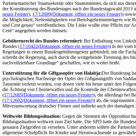
Parlamentarischer Staatssekretär oder Staatsminister, da sich aus d
der Konstituierung des Bundestages nach der Bundestagswahl 2013 
neues Fenster)
,
17/12699
(Dokument, öffnet ein neues Fenster)
) sowie
die Möglichkeit, Nebentätigkeiten von Berufsgeheimnisträgern wie R
und Cent genau“ veröffentlichen. Die Linke wollte eine Pflicht zur 
Cent“ angegeben werden müssen.
Gebührenrecht des Bundes reformiert:
Bei Enthaltung von Linksfr
Bundes (
17/10422
(Dokument, öffnet ein neues Fenster)
) in der vom 
Regelungen in einem Bundesgebührengesetz gebündelt, um die Fachge
schreibt die Regierung, auch durch die weitgehende Trennung des bi
nachvollziehbare Grundlage“ geschaffen, wie es weiter heißt.
Unterstützung für die Giftgasopfer von Halabja:
Der Bundestag hat
psychologischen Nachsorge der Opfer des Giftgasangriffs von Saddam
Tausende verletzt worden, von denen viele bis heute unter den Folg
die Ächtung von Chemiewaffen und die Kontrolle der Chemiewaffen-
(
17/12685
(Dokument, öffnet ein neues Fenster)
), die allerdings bei 
(
17/12692
(Dokument, öffnet ein neues Fenster)
) ab, die sogenannten
Mitverantwortung deutscher Firmen und indirekt auch der damaligen 
Weltweite Bildungssituation:
Gegen die Stimmen der Opposition hat
Bildungssituation weltweit zum Ziel hatte. Die SPD hatte die Bund
genauen Zielgrößen zu versehen. Unter anderem sollten die Partnerlä
allgemeine Schulpflicht für Kinder und Heranwachsende zu gewährle