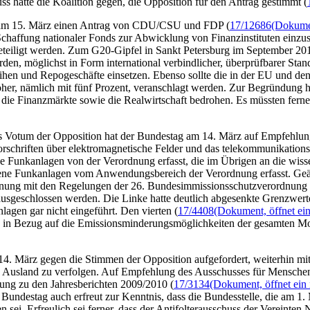
 hatte die Koalition gegen, die Opposition für den Antrag gestimmt (
 am 15. März einen Antrag von CDU/CSU und FDP (
17/12686
(Dokumen
Schaffung nationaler
Fonds
zur Abwicklung von Finanzinstituten einzus
beteiligt werden. Zum G20-Gipfel in Sankt Petersburg im September 20
en, möglichst in Form international verbindlicher, überprüfbarer Stand
hen und Repogeschäfte einsetzen. Ebenso sollte die in der EU und den
her, nämlich mit fünf Prozent, veranschlagt werden. Zur Begründung h
 die Finanzmärkte sowie die Realwirtschaft bedrohen. Es müssten fern
 Votum der Opposition hat der Bundestag am 14. März auf Empfehlun
rschriften über elektromagnetische Felder und das telekommunikations
 Funkanlagen von der Verordnung erfasst, die im Übrigen an die wisse
ebene Funkanlagen vom Anwendungsbereich der Verordnung erfasst. Ge
hnung mit den Regelungen der 26. Bundesimmissionsschutzverordnung 
 ausgeschlossen werden. Die Linke hatte deutlich abgesenkte Grenzwer
agen gar nicht eingeführt. Den vierten (
17/4408
(Dokument, öffnet ein
se in Bezug auf die Emissionsminderungsmöglichkeiten der gesamten M
4. März gegen die Stimmen der Opposition aufgefordert, weiterhin m
d Ausland zu verfolgen. Auf Empfehlung des Ausschusses für Menschen
ßung zu den Jahresberichten 2009/2010 (
17/3134
(Dokument, öffnet ein 
 Bundestag auch erfreut zur Kenntnis, dass die Bundesstelle, die am 1
ei. Erfreulich sei ferner, dass der Antifolterausschuss der Vereinten N