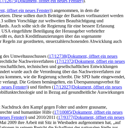
17/12675
(Dokument, öffnet ein neues Fenster)
).
t, öffnet ein neues Fenster)
) angenommen, in dem die
etzen. Diese sollten durch Beiträge der Banken vorfinanziert werden
13 sollten Vorschläge zur weltweiten Beaufsichtigung und
ards. Auch sollte sich die Regierung für eine bessere Erfassung
 USA eingeführte Beteiligung der Herausgeber verbriefter
eißt es, durch Kreditfinanzierungen über das sogenannte
er Regeln zur geordneten, steuerzahlerschonenden Abwicklung auch
g des Umweltausschusses (
17/12738
(Dokument, öffnet ein neues
rechtliche Nachweisverfahren (
17/12372
(Dokument, öffnet ein neues
nschaftlichen, technischen und gesellschaftlichen Entwicklungen
ändert wurde auch die Verordnung über das Nachweisverfahren zur
zu kommen, wie die Regierung schreibt. Die SPD hatte eingewendet,
te verlangt. Die Grünen bemängelten, ein Überspannungsverbot für
 neues Fenster)
) und fünften (
17/12027
(Dokument, öffnet ein neues
obilfunktechnologie und in Bezug auf gesundheitliche Auswirkungen
it Nachdruck den Kampf gegen Folter und andere grausame,
rechte und humanitäre Hilfe (
17/10085
(Dokument, öffnet ein neues
neues Fenster)
) und 2010/2011 (
17/9377
(Dokument, öffnet ein neues
. Mai 2009 ihre Arbeit mit Sitz in Wiesbaden aufgenommen hat, „auf
ationen in seinem Bericht die Schaffung der nationalen Stelle zur