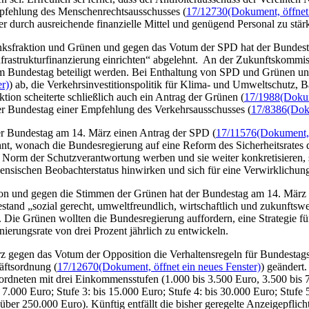
mpfehlung des Menschenrechtsausschusses (
17/12730
(Dokument, öffnet 
ter durch ausreichende finanzielle Mittel und genügend Personal zu stär
ksfraktion und Grünen und gegen das Votum der SPD hat der Bundestag
frastrukturfinanzierung einrichten“ abgelehnt. An der Zukunftskommi
im Bundestag beteiligt werden. Bei Enthaltung von SPD und Grünen un
r)
) ab, die Verkehrsinvestitionspolitik für Klima- und Umweltschutz, Ba
ion scheiterte schließlich auch ein Antrag der Grünen (
17/1988
(Dokum
der Bundestag einer Empfehlung des Verkehrsausschusses (
17/8386
(Dok
 Bundestag am 14. März einen Antrag der SPD (
17/11576
(Dokument, 
hnt, wonach die Bundesregierung auf eine Reform des Sicherheitsrate
die Norm der Schutzverantwortung werben und sie weiter konkretisieren, 
ensischen Beobachterstatus hinwirken und sich für eine Verwirklichung
ion und gegen die Stimmen der Grünen hat der Bundestag am 14. März
tand „sozial gerecht, umweltfreundlich, wirtschaftlich und zukunftsw
. Die Grünen wollten die Bundesregierung auffordern, eine Strategie f
erungsrate von drei Prozent jährlich zu entwickeln.
 gegen das Votum der Opposition die Verhaltensregeln für Bundestag
äftsordnung (
17/12670
(Dokument, öffnet ein neues Fenster)
) geändert.
rdneten mit drei Einkommensstufen (1.000 bis 3.500 Euro, 3.500 bis 
 7.000 Euro; Stufe 3: bis 15.000 Euro; Stufe 4: bis 30.000 Euro; Stufe 5
über 250.000 Euro). Künftig entfällt die bisher geregelte Anzeigepflich