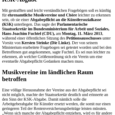
Mit gestrafften und leicht verständlichen Fragebögen soll es künftig
für
ehrenamtliche Musikvereine
und Chöre
leichter zu erkennen
sein, ob sie einer
Abgabepflicht an die Künstlersozialkasse
(KSK)
unterliegen. Das sagte der
Parlamentarische
Staatssekretär im Bundesministerium für Arbeit und Soziales,
Hans-Joachim Fuchtel (CDU),
am
Montag, 11. März 2013
,
während einer öffentlichen Sitzung des
Petitionsausschusses
unter
Vorsitz von
Kersten Steinke (Die Linke)
. Der von seinem
Ministerium erarbeitete Fragebogen sei getestet worden und bei den
Betroffenen gut angekommen, sagte Fuchtel. Es sei nun leichter zu
erkennen, ab welcher Größenordnung sich ein Verein um eine
eventuelle Abgabepflicht Gedanken machen muss.
Musikvereine im ländlichen Raum
betroffen
Eine völlige Herausnahme der Vereine aus der Abgabepflicht sei
nicht möglich, machte der Staatssekretär deutlich und erinnerte an
den Sinn der KSK-Abgabe. Damit nämlich solle die
Arbeitgeberabgabe für Künstler ersetzt werden, die somit nur einen
geringeren Teil der Rentenversicherungsbeiträge leisten müssten.
„Wenn sich manche der Abgabepflicht entziehen, wird es für andere