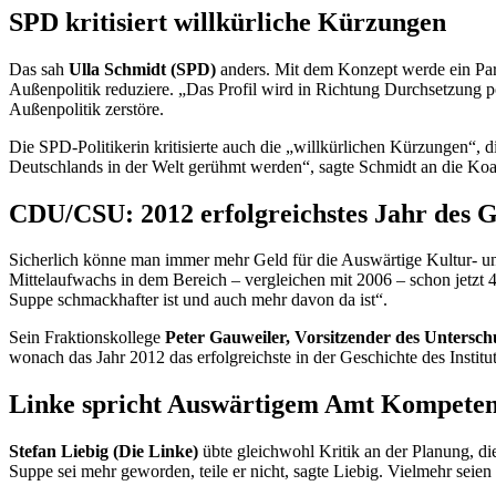
SPD kritisiert willkürliche Kürzungen
Das sah
Ulla Schmidt (SPD)
anders. Mit dem Konzept werde ein Para
Außenpolitik reduziere. „Das Profil wird in Richtung Durchsetzung pol
Außenpolitik zerstöre.
Die SPD-Politikerin kritisierte auch die „willkürlichen Kürzungen“, 
Deutschlands in der Welt gerühmt werden“, sagte Schmidt an die Koal
CDU/CSU: 2012 erfolgreichstes Jahr des Go
Sicherlich könne man immer mehr Geld für die Auswärtige Kultur- un
Mittelaufwachs in dem Bereich – vergleichen mit 2006 – schon jetzt 4
Suppe schmackhafter ist und auch mehr davon da ist“.
Sein Fraktionskollege
Peter Gauweiler, Vorsitzender des Untersch
wonach das Jahr 2012 das erfolgreichste in der Geschichte des Institu
Linke spricht Auswärtigem Amt Kompeten
Stefan Liebig (Die Linke)
übte gleichwohl Kritik an der Planung, die
Suppe sei mehr geworden, teile er nicht, sagte Liebig. Vielmehr seien 