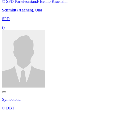
© SPD-Parteivorstand/ Benno Kraehahn
Schmidt (Aachen), Ulla
SPD
()
Symbolbild
© DBT