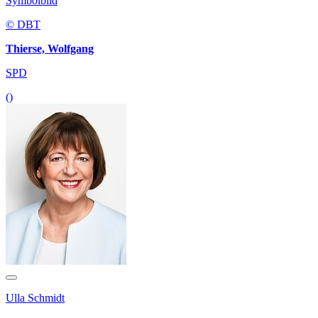
Symbolbild
© DBT
Thierse, Wolfgang
SPD
()
Ulla Schmidt