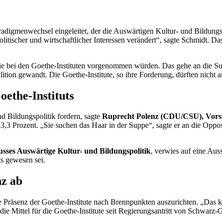
digmenwechsel eingeleitet, der die Auswärtigen Kultur- und Bildungsp
itischer und wirtschaftlicher Interessen verändert“, sagte Schmidt. Da
die bei den Goethe-Instituten vorgenommen würden. Das gehe an die Sub
ition gewandt. Die Goethe-Institute, so ihre Forderung, dürften nich
ethe-Instituts
d Bildungspolitik fordern, sagte
Ruprecht Polenz (CDU/CSU), Vorsi
3,3 Prozent. „Sie suchen das Haar in der Suppe“, sagte er an die Oppos
usses Auswärtige Kultur- und Bildungspolitik
, verwies auf eine Au
ts gewesen sei.
z ab
 Präsenz der Goethe-Institute nach Brennpunkten auszurichten. „Das kli
die Mittel für die Goethe-Institute seit Regierungsantritt von Schwarz-