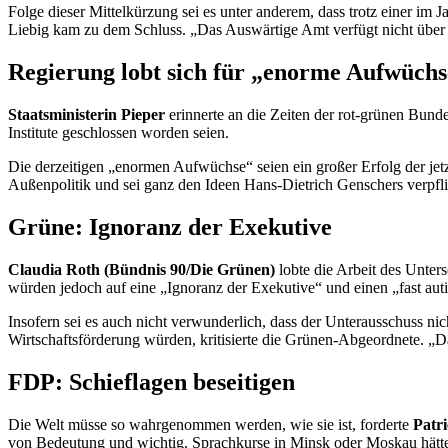
Folge dieser Mittelkürzung sei es unter anderem, dass trotz einer im J
Liebig kam zu dem Schluss. „Das Auswärtige Amt verfügt nicht über 
Regierung lobt sich für „enorme Aufwüchs
Staatsministerin Pieper
erinnerte an die Zeiten der rot-grünen Bunde
Institute geschlossen worden seien.
Die derzeitigen „enormen Aufwüchse“ seien ein großer Erfolg der jetz
Außenpolitik und sei ganz den Ideen Hans-Dietrich Genschers verpfli
Grüne: Ignoranz der Exekutive
Claudia Roth (Bündnis 90/Die Grünen)
lobte die Arbeit des Unter
würden jedoch auf eine „Ignoranz der Exekutive“ und einen „fast aut
Insofern sei es auch nicht verwunderlich, dass der Unterausschuss ni
Wirtschaftsförderung würden, kritisierte die Grünen-Abgeordnete. „Da
FDP: Schieflagen beseitigen
Die Welt müsse so wahrgenommen werden, wie sie ist, forderte
Patr
von Bedeutung und wichtig. Sprachkurse in Minsk oder Moskau hätten 