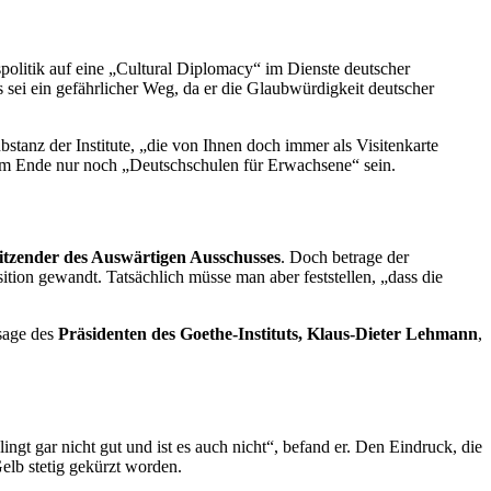
olitik auf eine „
Cultural Diplomacy
“ im Dienste deutscher
s sei ein gefährlicher Weg, da er die Glaubwürdigkeit deutscher
stanz der Institute, „die von Ihnen doch immer als Visitenkarte
t am Ende nur noch „Deutschschulen für Erwachsene“ sein.
tzender des Auswärtigen Ausschusses
. Doch betrage der
ition gewandt. Tatsächlich müsse man aber feststellen, „dass die
ssage des
Präsidenten des Goethe-Instituts, Klaus-Dieter Lehmann
,
ngt gar nicht gut und ist es auch nicht“, befand er. Den Eindruck, die
Gelb stetig gekürzt worden.