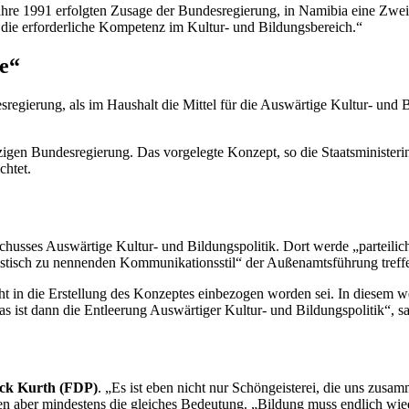
ahre 1991 erfolgten Zusage der Bundesregierung, in Namibia eine Zweigste
die erforderliche Kompetenz im Kultur- und Bildungsbereich.“
e“
sregierung, als im Haushalt die Mittel für die Auswärtige Kultur- und
igen Bundesregierung. Das vorgelegte Konzept, so die Staatsministerin
chtet.
schusses Auswärtige Kultur- und Bildungspolitik. Dort werde „parteilic
istisch zu nennenden Kommunikationsstil“ der Außenamtsführung treffen,
cht in die Erstellung des Konzeptes einbezogen worden sei. In diesem 
s ist dann die Entleerung Auswärtiger Kultur- und Bildungspolitik“, sa
ick Kurth (FDP)
. „Es ist eben nicht nur Schöngeisterei, die uns zusam
aber mindestens die gleiches Bedeutung. „Bildung muss endlich wieder