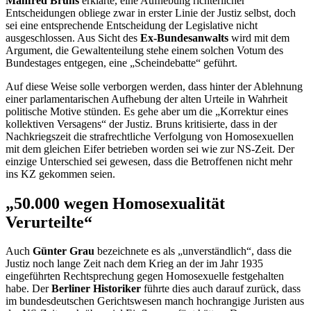
Manfred Bruns
erklärte, eine Aufhebung richterlicher
Entscheidungen obliege zwar in erster Linie der Justiz selbst, doch
sei eine entsprechende Entscheidung der Legislative nicht
ausgeschlossen. Aus Sicht des
Ex-Bundesanwalts
wird mit dem
Argument, die Gewaltenteilung stehe einem solchen Votum des
Bundestages entgegen, eine „Scheindebatte“ geführt.
Auf diese Weise solle verborgen werden, dass hinter der Ablehnung
einer parlamentarischen Aufhebung der alten Urteile in Wahrheit
politische Motive stünden. Es gehe aber um die „Korrektur eines
kollektiven Versagens“ der Justiz. Bruns kritisierte, dass in der
Nachkriegszeit die strafrechtliche Verfolgung von Homosexuellen
mit dem gleichen Eifer betrieben worden sei wie zur NS-Zeit. Der
einzige Unterschied sei gewesen, dass die Betroffenen nicht mehr
ins KZ gekommen seien.
„50.000 wegen Homosexualität
Verurteilte“
Auch
Günter Grau
bezeichnete es als „unverständlich“, dass die
Justiz noch lange Zeit nach dem Krieg an der im Jahr 1935
eingeführten Rechtsprechung gegen Homosexuelle festgehalten
habe. Der
Berliner Historiker
führte dies auch darauf zurück, dass
im bundesdeutschen Gerichtswesen manch hochrangige Juristen aus