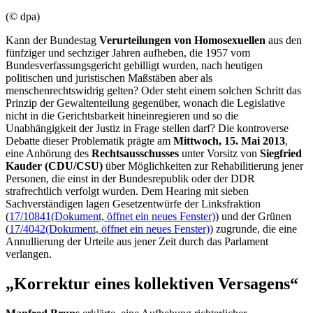
(© dpa)
Kann der Bundestag
Verurteilungen von Homosexuellen
aus den
fünfziger und sechziger Jahren aufheben, die 1957 vom
Bundesverfassungsgericht gebilligt wurden, nach heutigen
politischen und juristischen Maßstäben aber als
menschenrechtswidrig gelten? Oder steht einem solchen Schritt das
Prinzip der Gewaltenteilung gegenüber, wonach die Legislative
nicht in die Gerichtsbarkeit hineinregieren und so die
Unabhängigkeit der Justiz in Frage stellen darf? Die kontroverse
Debatte dieser Problematik prägte am
Mittwoch, 15. Mai 2013
,
eine Anhörung des
Rechtsausschusses
unter Vorsitz von
Siegfried
Kauder (CDU/CSU)
über Möglichkeiten zur Rehabilitierung jener
Personen, die einst in der Bundesrepublik oder der DDR
strafrechtlich verfolgt wurden. Dem
Hearing
mit sieben
Sachverständigen lagen Gesetzentwürfe der Linksfraktion
(
17/10841
(Dokument, öffnet ein neues Fenster)
) und der Grünen
(
17/4042
(Dokument, öffnet ein neues Fenster)
) zugrunde, die eine
Annullierung der Urteile aus jener Zeit durch das Parlament
verlangen.
„Korrektur eines kollektiven Versagens“