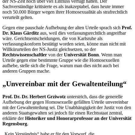
der NS-Zeit noch über viel Einfluss verfügt hätten. Der
Sachverständige kritisierte es als inakzeptabel, dass heute immer
noch 50.000 Bürger wegen ihrer Homosexualität als strafrechtlich
verurteilt gelten.
Gegen eine pauschale Aufhebung der alten Urteile sprach sich
Prof.
Dr. Klaus Gärditz
aus, weil dies verfassungsrechtlich angreifbar
wäre. Gerichtsentscheidungen, die von Karlsruhe als
verfassungskonform bestätigt worden seien, könne man nicht mit
Willkürurteilen der NS-Justiz gleichsetzen, so der
Rechtswissenschaftler
von der
Universität Bonn
. Wenn man
Urteile gegen eine bestimmte Gruppe wie die Homosexuellen
aufhebe, stelle sich die Frage, warum man dies nicht auch bei
anderen Gruppen mache.
„Unvereinbar mit der Gewaltenteilung“
Prof. Dr. Dr. Herbert Grziwotz
unterstrich, dass die generelle
Aufhebung der gegen Homosexuelle gefällten Urteile unvereinbar
mit der Gewaltenteilung sei. Die Unabhängigkeit der Justiz von den
anderen Staatsgewalten sei jedoch für einen Rechtsstaat zentral,
erklärte der
Historiker und Honorarprofessor an der Universität
Regensburg
.
„Kein Verständnis“ habe er für den Vorwurf, die