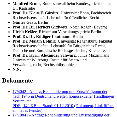
Manfred Bruns
, Bundesanwalt beim Bundesgerichtshof a.
D., Karlsruhe
Prof. Dr. Klaus F. Gärditz
, Universität Bonn, Fachbereich
Rechtswissenschaft, Lehrstuhl für öffentliches Recht
Günter Grau
, Berlin
Prof. Dr. Dr. Herbert Grziwot
z, Notar, Regen (Bayern)
Ulrich Keßler
, Richter am Verwaltungsgericht Berlin
Prof. Dr. Dr. Rüdiger Lautmann
, Berlin
Prof. Dr. Martin Löhnig
, Universität Regensburg, Fakultät
Rechtswissenschaften, Lehrstuhl für Bürgerliches Recht,
Deutsche und Europäische Rechtsgeschichte, Kirchenrecht
Prof. Dr. Kyrill-Alexander Schwarz
, Julius-Maximilians-
Universität Würzburg, Institut für Staats- und
Verwaltungsrecht, Rechtsphilosophie
N.N.
Dokumente
17/4042 - Antrag: Rehabilitierung und Entschädigung der
nach 1945 in Deutschland wegen homosexueller Handlungen
Verurteilten
PDF
| 142 KB — Stand: 01.12.2010
(Dokument, Link öffnet
ein neues Fenster)
17/10841 - Antrag: Rehabilitierung und Entschädigung der