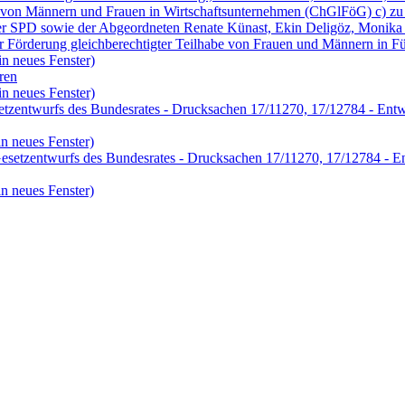
t von Männern und Frauen in Wirtschaftsunternehmen (ChGlFöG) c) zu
n der SPD sowie der Abgeordneten Renate Künast, Ekin Deligöz, Moni
Förderung gleichberechtigter Teilhabe von Frauen und Männern in F
in neues Fenster)
ren
in neues Fenster)
tzentwurfs des Bundesrates - Drucksachen 17/11270, 17/12784 - Entwu
n neues Fenster)
Gesetzentwurfs des Bundesrates - Drucksachen 17/11270, 17/12784 - En
n neues Fenster)