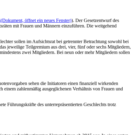
4
(Dokument, öffnet ein neues Fenster)
). Der Gesetzentwurf des
htsräten mit Frauen und Männern einzuführen. Die weitgehend
chter sollen im Aufsichtsrat bei getrennter Betrachtung sowohl bei
as jeweilige Teilgremium aus drei, vier, fünf oder sechs Mitgliedern,
 mindestens zwei Mitgliedern. Bei neun oder mehr Mitgliedern sollen
otenvorgaben sehen die Initiatoren einen finanziell wirkenden
ch einem zahlenmäßig ausgeglichenen Verhältnis von Frauen und
nete Führungskräfte des unterrepräsentierten Geschlechts trotz