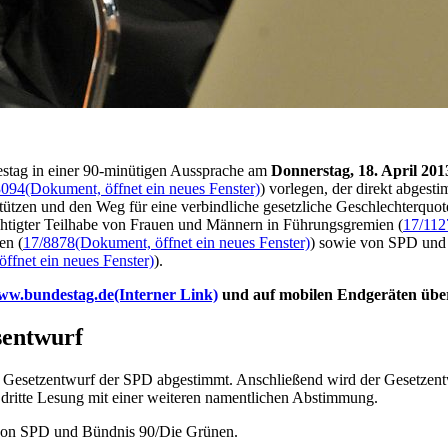
estag in einer 90-minütigen Aussprache am
Donnerstag, 18. April 201
3094
(Dokument, öffnet ein neues Fenster)
) vorlegen, der direkt abgesti
ützen und den Weg für eine verbindliche gesetzliche Geschlechterquote
chtigter Teilhabe von Frauen und Männern in Führungsgremien (
17/112
en (
17/8878
(Dokument, öffnet ein neues Fenster)
) sowie von SPD und 
ffnet ein neues Fenster)
).
ww.bundestag.de
(Interner Link)
und auf mobilen Endgeräten übe
sentwurf
n Gesetzentwurf der SPD abgestimmt. Anschließend wird der Gesetzent
e dritte Lesung mit einer weiteren namentlichen Abstimmung.
 von SPD und Bündnis 90/Die Grünen.