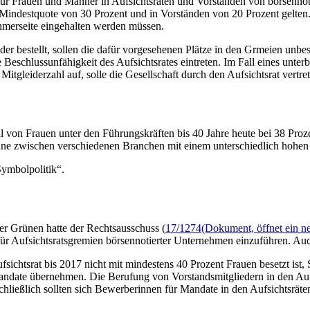
ür Frauen und Männer in Aufsichtsräten und Vorständen von börsennot
e Mindestquote von 30 Prozent und in Vorständen von 20 Prozent gelten
nehmerseite eingehalten werden müssen.
r bestellt, sollen die dafür vorgesehenen Plätze in den Grmeien unbeset
e Beschlussunfähigkeit des Aufsichtsrates eintreten. Im Fall eines unter
Mitgleiderzahl auf, solle die Gesellschaft durch den Aufsichtsrat vertr
von Frauen unter den Führungskräften bis 40 Jahre heute bei 38 Prozen
ohne zwischen verschiedenen Branchen mit einem unterschiedlich hohen F
Symbolpolitik“.
r Grünen hatte der Rechtsausschuss (
17/1274
(Dokument, öffnet ein ne
 für Aufsichtsratsgremien börsennotierter Unternehmen einzuführen. Au
fsichtsrat bis 2017 nicht mit mindestens 40 Prozent Frauen besetzt ist
andate übernehmen. Die Berufung von Vorstandsmitgliedern in den Aufsi
chließlich sollten sich Bewerberinnen für Mandate in den Aufsichtsräte