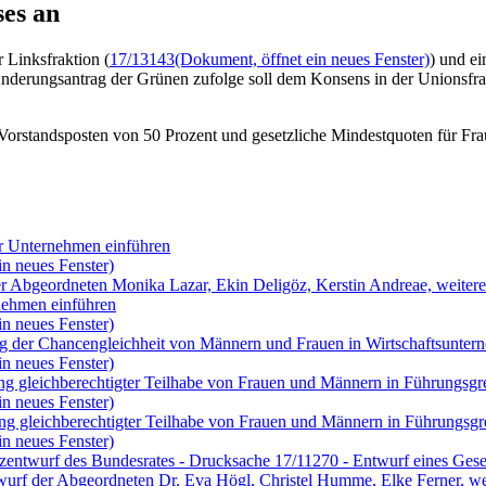
es an
 Linksfraktion (
17/13143
(Dokument, öffnet ein neues Fenster)
) und e
Änderungsantrag der Grünen zufolge soll dem Konsens in der Unionsfra
nd Vorstandsposten von 50 Prozent und gesetzliche Mindestquoten für F
er Unternehmen einführen
in neues Fenster)
der Abgeordneten Monika Lazar, Ekin Deligöz, Kerstin Andreae, we
rnehmen einführen
in neues Fenster)
ung der Chancengleichheit von Männern und Frauen in Wirtschaftsunt
in neues Fenster)
ung gleichberechtigter Teilhabe von Frauen und Männern in Führungsg
in neues Fenster)
ung gleichberechtigter Teilhabe von Frauen und Männern in Führungsg
in neues Fenster)
entwurf des Bundesrates - Drucksache 17/11270 - Entwurf eines Geset
urf der Abgeordneten Dr. Eva Högl, Christel Humme, Elke Ferner, we