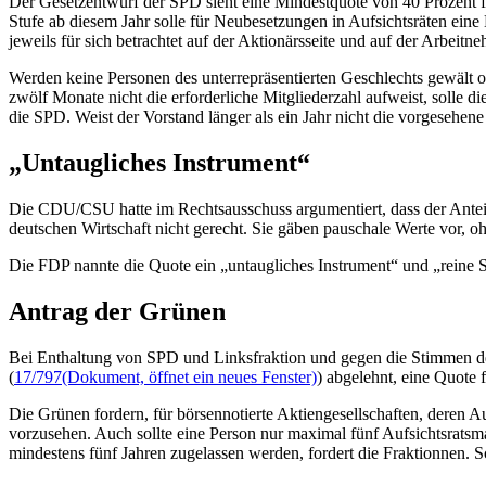
Der Gesetzentwurf der SPD sieht eine Mindestquote von 40 Prozent f
Stufe ab diesem Jahr solle für Neubesetzungen in Aufsichtsräten ein
jeweils für sich betrachtet auf der Aktionärsseite und auf der Arbeit
Werden keine Personen des unterrepräsentierten Geschlechts gewält ode
zwölf Monate nicht die erforderliche Mitgliederzahl aufweist, solle di
die SPD. Weist der Vorstand länger als ein Jahr nicht die vorgesehene 
„Untaugliches Instrument“
Die CDU/CSU hatte im Rechtsausschuss argumentiert, dass der Anteil 
deutschen Wirtschaft nicht gerecht. Sie gäben pauschale Werte vor, 
Die FDP nannte die Quote ein „untaugliches Instrument“ und „reine 
Antrag der Grünen
Bei Enthaltung von SPD und Linksfraktion und gegen die Stimmen de
(
17/797
(Dokument, öffnet ein neues Fenster)
) abgelehnt, eine Quote
Die Grünen fordern, für börsennotierte Aktiengesellschaften, deren Au
vorzusehen. Auch sollte eine Person nur maximal fünf Aufsichtsratsm
mindestens fünf Jahren zugelassen werden, fordert die Fraktionnen. S