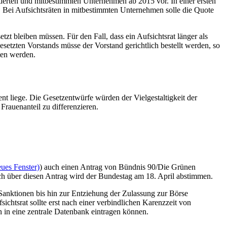
ierten und mitbestimmten Unternehmen ab 2015 vor. In einer ersten
. Bei Aufsichtsräten in mitbestimmten Unternehmen solle die Quote
zt bleiben müssen. Für den Fall, dass ein Aufsichtsrat länger als
besetzten Vorstands müsse der Vorstand gerichtlich bestellt werden, so
eten werden.
t liege. Die Gesetzentwürfe würden der Vielgestaltigkeit der
rauenanteil zu differenzieren.
ues Fenster)
) auch einen Antrag von Bündnis 90/Die Grünen
ch über diesen Antrag wird der Bundestag am 18. April abstimmen.
, Sanktionen bis hin zur Entziehung der Zulassung zur Börse
chtsrat sollte erst nach einer verbindlichen Karenzzeit von
n in eine zentrale Datenbank eintragen können.