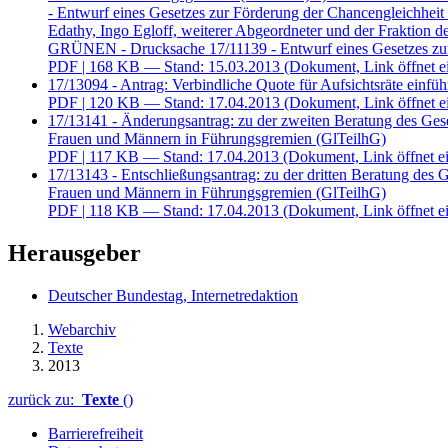
- Entwurf eines Gesetzes zur Förderung der Chancengleichhei
Edathy, Ingo Egloff, weiterer Abgeordneter und der Fraktio
GRÜNEN - Drucksache 17/11139 - Entwurf eines Gesetzes zur 
PDF
| 168 KB — Stand: 15.03.2013
(Dokument, Link öffnet e
17/13094 - Antrag: Verbindliche Quote für Aufsichtsräte einfüh
PDF
| 120 KB — Stand: 17.04.2013
(Dokument, Link öffnet e
17/13141 - Änderungsantrag: zu der zweiten Beratung des Gese
Frauen und Männern in Führungsgremien (GlTeilhG)
PDF
| 117 KB — Stand: 17.04.2013
(Dokument, Link öffnet ei
17/13143 - Entschließungsantrag: zu der dritten Beratung des 
Frauen und Männern in Führungsgremien (GlTeilhG)
PDF
| 118 KB — Stand: 17.04.2013
(Dokument, Link öffnet ei
Herausgeber
Deutscher Bundestag, Internetredaktion
Webarchiv
Texte
2013
zurück zu:
Texte
()
Barrierefreiheit