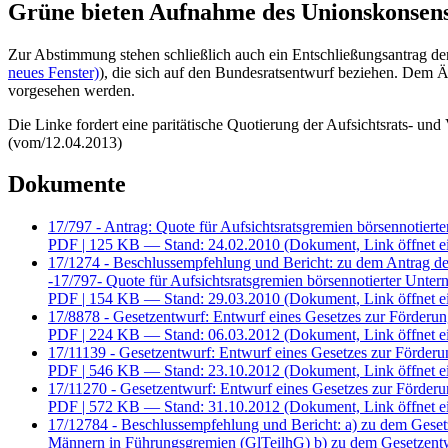
Grüne bieten Aufnahme des Unionskonsens
Zur Abstimmung stehen schließlich auch ein Entschließungsantrag der
neues Fenster)
), die sich auf den Bundesratsentwurf beziehen. Dem 
vorgesehen werden.
Die Linke fordert eine paritätische Quotierung der Aufsichtsrats- u
(vom/12.04.2013)
Dokumente
17/797 - Antrag: Quote für Aufsichtsratsgremien börsennotiert
PDF
| 125 KB — Stand: 24.02.2010
(Dokument, Link öffnet e
17/1274 - Beschlussempfehlung und Bericht: zu dem Antrag 
-17/797- Quote für Aufsichtsratsgremien börsennotierter Unte
PDF
| 154 KB — Stand: 29.03.2010
(Dokument, Link öffnet e
17/8878 - Gesetzentwurf: Entwurf eines Gesetzes zur Förder
PDF
| 224 KB — Stand: 06.03.2012
(Dokument, Link öffnet e
17/11139 - Gesetzentwurf: Entwurf eines Gesetzes zur Förder
PDF
| 546 KB — Stand: 23.10.2012
(Dokument, Link öffnet e
17/11270 - Gesetzentwurf: Entwurf eines Gesetzes zur Förder
PDF
| 572 KB — Stand: 31.10.2012
(Dokument, Link öffnet e
17/12784 - Beschlussempfehlung und Bericht: a) zu dem Gesetz
Männern in Führungsgremien (GlTeilhG) b) zu dem Gesetzentw