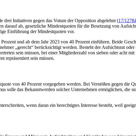
e drei Initiativen gegen das Votum der Opposition abgelehnt (
17/1278
n darauf ab, gesetzliche Mindestquoten für die Besetzung von Aufsic
fige Einführung der Mindestquoten vor.
Prozent und ab dem Jahr 2023 von 40 Prozent einführen. Beide Geschle
nehmer „gerecht“ berücksichtigt werden. Besteht der Aufsichtsrat oder d
rtreten sein müssen, bei einer Mitgliederzahl von sieben oder acht mit
t repräsentiert sein müssen.
stquote von 40 Prozent vorgegeben werden. Bei Verstößen gegen die Qu
us solle das Bekanntwerden solcher Unternehmen ermöglichen, die si
terschreiten, wenn daran ein berechtigtes Interesse besteht, weil geeig