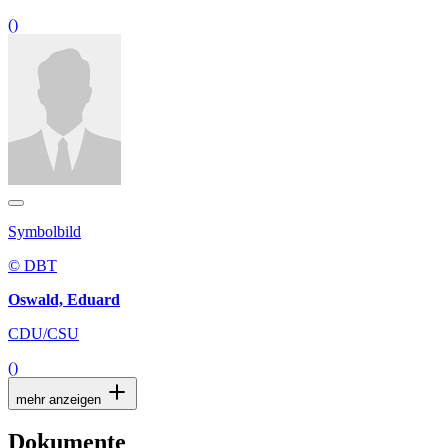
()
Symbolbild
© DBT
Oswald, Eduard
CDU/CSU
()
mehr anzeigen
Dokumente