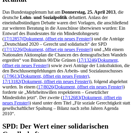
Das Bundestagsplenum hat am
Donnerstag, 25. April 2013
, die
deutsche
Lohn- und Sozialpolitik
debattiert. Anlass der
eineinhalbstündigen Debatte waren drei Vorlagen, die anschließend
zur weiteren Beratung in die Ausschüsse überwiesen wurden: Ein
Entwurf des Bundesrates für ein Mindestlohngesetz
(
17/12857
(Dokument, öffnet ein neues Fenster)
) und die Anträge
„Deutschland 2020 – Gerecht und solidarisch“ der SPD
(
17/13226
(Dokument, öffnet ein neues Fenster)
) und „Mit einem
Nationalen Aktionsplan die Chancen des demografischen Wandels
ergreifen“ von Bündnis 90/Die Grünen (
17/13246
(Dokument,
öffnet ein neues Fenster)
) sowie zwei Anträge der Linksfraktion, die
den Beschlussempfehlungen des Arbeits- und Sozialausschusses
(
17/9613
(Dokument, öffnet ein neues Fenster)
,
17/13182
(Dokument, öffnet ein neues Fenster)
), folgend abgelehnt
wurden. In einem (
17/8026
(Dokument, öffnet ein neues Fenster)
)
forderte sie „Mehrheitswillen respektieren – Gesetzlicher
Mindestlohn jetzt“. Der zweite (
17/12683
(Dokument, öffnet ein
neues Fenster)
) stand unter dem Titel „Für soziale Gerechtigkeit statt
gesellschaftlicher Spaltung – Bilanz nach zehn Jahren Agenda
2010“.
SPD: Der Wert einer solidarischen