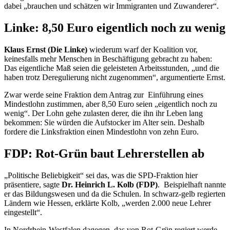
dabei „brauchen und schätzen wir Immigranten und Zuwanderer“.
Linke: 8,50 Euro eigentlich noch zu wenig
Klaus Ernst (Die Linke)
wiederum warf der Koalition vor,
keinesfalls mehr Menschen in Beschäftigung gebracht zu haben:
Das eigentliche Maß seien die geleisteten Arbeitsstunden, „und die
haben trotz Deregulierung nicht zugenommen“, argumentierte Ernst.
Zwar werde seine Fraktion dem Antrag zur Einführung eines
Mindestlohn zustimmen, aber 8,50 Euro seien „eigentlich noch zu
wenig“. Der Lohn gehe zulasten derer, die ihn ihr Leben lang
bekommen: Sie würden die Aufstocker im Alter sein. Deshalb
fordere die Linksfraktion einen Mindestlohn von zehn Euro.
FDP: Rot-Grün baut Lehrerstellen ab
„Politische Beliebigkeit“ sei das, was die SPD-Fraktion hier
präsentiere, sagte
Dr. Heinrich L. Kolb (FDP)
. Beispielhaft nannte
er das Bildungswesen und da die Schulen. In schwarz-gelb regierten
Ländern wie Hessen, erklärte Kolb, „werden 2.000 neue Lehrer
eingestellt“.
In Nordrhein-Westfalen dagegen, das von Rot-Grün regiert werde,