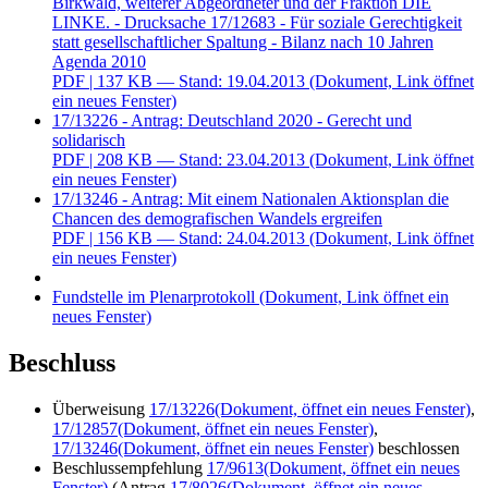
Birkwald, weiterer Abgeordneter und der Fraktion DIE
LINKE. - Drucksache 17/12683 - Für soziale Gerechtigkeit
statt gesellschaftlicher Spaltung - Bilanz nach 10 Jahren
Agenda 2010
PDF
| 137 KB — Stand: 19.04.2013
(Dokument, Link öffnet
ein neues Fenster)
17/13226 - Antrag: Deutschland 2020 - Gerecht und
solidarisch
PDF
| 208 KB — Stand: 23.04.2013
(Dokument, Link öffnet
ein neues Fenster)
17/13246 - Antrag: Mit einem Nationalen Aktionsplan die
Chancen des demografischen Wandels ergreifen
PDF
| 156 KB — Stand: 24.04.2013
(Dokument, Link öffnet
ein neues Fenster)
Fundstelle im Plenarprotokoll
(Dokument, Link öffnet ein
neues Fenster)
Beschluss
Überweisung
17/13226
(Dokument, öffnet ein neues Fenster)
,
17/12857
(Dokument, öffnet ein neues Fenster)
,
17/13246
(Dokument, öffnet ein neues Fenster)
beschlossen
Beschlussempfehlung
17/9613
(Dokument, öffnet ein neues
Fenster)
(Antrag
17/8026
(Dokument, öffnet ein neues