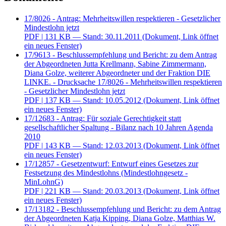
17/8026 - Antrag: Mehrheitswillen respektieren - Gesetzlicher
Mindestlohn jetzt
PDF
| 131 KB — Stand: 30.11.2011
(Dokument, Link öffnet
ein neues Fenster)
17/9613 - Beschlussempfehlung und Bericht: zu dem Antrag
der Abgeordneten Jutta Krellmann, Sabine Zimmermann,
Diana Golze, weiterer Abgeordneter und der Fraktion DIE
LINKE. - Drucksache 17/8026 - Mehrheitswillen respektieren
- Gesetzlicher Mindestlohn jetzt
PDF
| 137 KB — Stand: 10.05.2012
(Dokument, Link öffnet
ein neues Fenster)
17/12683 - Antrag: Für soziale Gerechtigkeit statt
gesellschaftlicher Spaltung - Bilanz nach 10 Jahren Agenda
2010
PDF
| 143 KB — Stand: 12.03.2013
(Dokument, Link öffnet
ein neues Fenster)
17/12857 - Gesetzentwurf: Entwurf eines Gesetzes zur
Festsetzung des Mindestlohns (Mindestlohngesetz -
MinLohnG)
PDF
| 221 KB — Stand: 20.03.2013
(Dokument, Link öffnet
ein neues Fenster)
17/13182 - Beschlussempfehlung und Bericht: zu dem Antrag
der Abgeordneten Katja Kipping, Diana Golze, Matthias W.