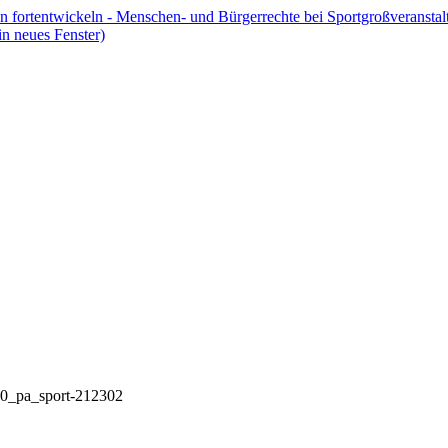
en fortentwickeln - Menschen- und Bürgerrechte bei Sportgroßveranstal
in neues Fenster)
20_pa_sport-212302