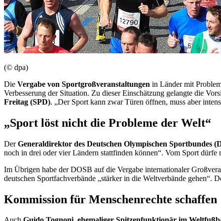
(© dpa)
Die
Vergabe von Sportgroßveranstaltungen
in Länder mit Problem
Verbesserung der Situation. Zu dieser Einschätzung gelangte die Vor
Freitag (SPD)
. „Der Sport kann zwar Türen öffnen, muss aber intensi
„Sport löst nicht die Probleme der Welt“
Der
Generaldirektor des Deutschen Olympischen Sportbundes (
noch in drei oder vier Ländern stattfinden können“. Vom Sport dürfe 
Im Übrigen habe der DOSB auf die Vergabe internationaler Großverans
deutschen Sportfachverbände „stärker in die Weltverbände gehen“. D
Kommission für Menschenrechte schaffen
Auch
Guido Tognoni
,
ehemaliger Spitzenfunktionär im Weltfußb