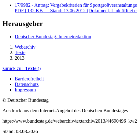
17/9982 - Antrag: Vergabekriterien für Sportgroßveranstaltung
PDF
| 132 KB — Stand: 13.06.2012
(Dokument, Link öffnet e
Herausgeber
Deutscher Bundestag, Internetredaktion
Webarchiv
Texte
2013
zurück zu:
Texte
()
Barrierefreiheit
Datenschutz
Impressum
© Deutscher Bundestag
Ausdruck aus dem Internet-Angebot des Deutschen Bundestages
https://www.bundestag.de/webarchiv/textarchiv/2013/44690496_kw
Stand: 08.08.2026