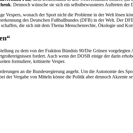
chenk
. Dennoch wünsche sie sich ein selbstbewussteres Auftreten der D
age Vespers, wonach der Sport nicht die Probleme in der Welt lösen kö
erkennung des Deutschen Fußballbundes (DFB) in der Welt. Der DFB, s
schaffen, die sich mit dem Thema Menschenrechte, Ökologie und Korru
zen“
ellung zu dem von der Fraktion Bündnis 90/Die Grünen vorgelegten A
tgroßereignissen fordert. Auch wenn der DOSB einige der darin erhoben
iten formuliere, kritisierte Vesper.
Forderungen an die Bundesregierung angeht. Um die Autonomie des Sport
ei der Vergabe von Mitteln könne die Politik aber dennoch Akzente set