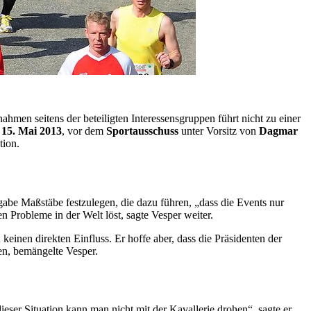
en seitens der beteiligten Interessensgruppen führt nicht zu einer
 15. Mai 2013
, vor dem
Sportausschuss
unter Vorsitz von
Dagmar
tion.
gabe Maßstäbe festzulegen, die dazu führen, „dass die
Events
nur
n Probleme in der Welt löst, sagte Vesper weiter.
inen direkten Einfluss. Er hoffe aber, dass die Präsidenten der
en, bemängelte Vesper.
dieser Situation kann man nicht mit der Kavallerie drohen“, sagte er.