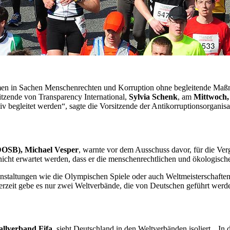
en in Sachen Menschenrechten und Korruption ohne begleitende Maßnahm
sitzende von
Transparency International
,
Sylvia Schenk
, am
Mittwoch,
v begleitet werden“, sagte die Vorsitzende der Antikorruptionsorganisa
DOSB), Michael Vesper
, warnte vor dem Ausschuss davor, für die Ver
nicht erwartet werden, dass er die menschenrechtlichen und ökologische
taltungen wie die Olympischen Spiele oder auch Weltmeisterschaften ke
erzeit gebe es nur zwei Weltverbände, die von Deutschen geführt werd
allverband Fifa
, sieht Deutschland in den Weltverbänden isoliert. „In 