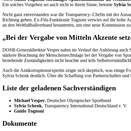
Ein solches Vorgehen sei auch nicht in ihrem Sinne, betonte
Sylvia S
Nicht ganz einverstanden war die
Transparency–Chef
in mit der Auss
Richtung gehen. Ex-Fifa-Funktionär
Tognoni
verwies auf die hohe An
an den Weltfußballverband herantreten, um eine neue Kommission zu 
„Bei der Vergabe von Mitteln Akzente set
DOSB-Generaldirektor Vesper nahm im Verlauf der Anhörung auch St
stärkere Beachtung der Menschenrechtslage bei der Vergabe von Spor
bestehende Zuständigkeiten nicht beachte und teils Selbstverständlichke
Auch die Antikorruptionsexpertin zeigte sich skeptisch, was einige 
Sylvia Schenk deutlich. Über die Schaffung von Partnerschaften und b
Liste der geladenen Sachverständigen
Michael Vesper
, Deutscher Olympischer Sportbund
Sylvia Schenk
, Transparency International
Deutschland e. V.
Guido Tognoni
Dokumente