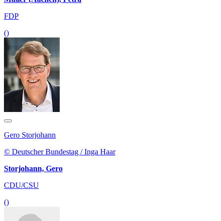
FDP
()
Gero Storjohann
© Deutscher Bundestag / Inga Haar
Storjohann, Gero
CDU/CSU
()