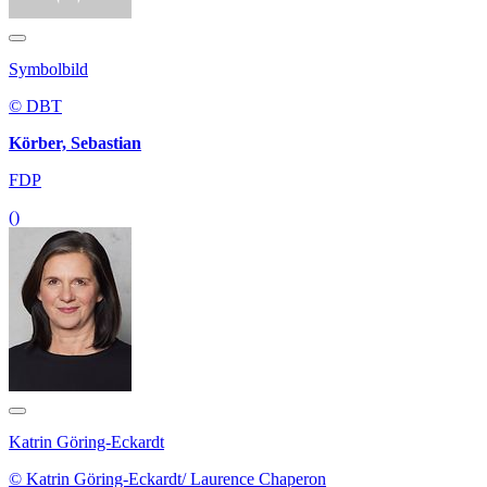
Symbolbild
© DBT
Körber, Sebastian
FDP
()
Katrin Göring-Eckardt
© Katrin Göring-Eckardt/ Laurence Chaperon