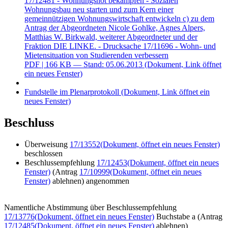
17/12481 - Wohnungsnot bekämpfen - Sozialen
Wohnungsbau neu starten und zum Kern einer
gemeinnützigen Wohnungswirtschaft entwickeln c) zu dem
Antrag der Abgeordneten Nicole Gohlke, Agnes Alpers,
Matthias W. Birkwald, weiterer Abgeordneter und der
Fraktion DIE LINKE. - Drucksache 17/11696 - Wohn- und
Mietensituation von Studierenden verbessern
PDF
| 166 KB — Stand: 05.06.2013
(Dokument, Link öffnet
ein neues Fenster)
Fundstelle im Plenarprotokoll
(Dokument, Link öffnet ein
neues Fenster)
Beschluss
Überweisung
17/13552
(Dokument, öffnet ein neues Fenster)
beschlossen
Beschlussempfehlung
17/12453
(Dokument, öffnet ein neues
Fenster)
(Antrag
17/10999
(Dokument, öffnet ein neues
Fenster)
ablehnen) angenommen
Namentliche Abstimmung über Beschlussempfehlung
17/13776
(Dokument, öffnet ein neues Fenster)
Buchstabe a (Antrag
17/12485
(Dokument, öffnet ein neues Fenster)
ablehnen)