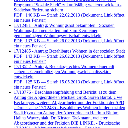
Programm "Soziale Stadt" zukunftsfähig weiterentwickeln -
Städtebauförderung sichern
PDF
| 140 KB — Stand: 22.02.2013
(Dokument, Link öffnet
ein neues Fenster)
17/12481 - Antrag: Wohnungsnot bekämpfen - Sozialen
Wohnungsbau neu starten und zum Kern einer
gemeinnützigen Wohnungswirtschaft entwickeln
PDF
| 133 KB — Stand: 26.02.2013
(Dokument, Link öffnet
ein neues Fenster)
17/12485 - Antrag: Bezahlbares Wohnen in der sozialen Stadt
PDF
| 143 KB — Stand: 26.02.2013
(Dokument, Link öffnet
ein neues Fenster)
17/13552 - Antrag: Bedarfsgerechtes Wohnen dauerhaft
sichern - Gemeinnützigen Wohnungswirtschaftssektor
entwickeln
PDF
| 125 KB — Stand: 15.05.2013
(Dokument, Link öffnet
ein neues Fenster)
17/13776 - Beschlussempfehlung und Bericht: a) zu dem
Antrag der Abgeordneten Michael Groß, Sören Bartol, Uwe
Beckmeyer, weiterer Abgeordneter und der Fraktion der SPD
- Drucksache 17/12485 - Bezahlbares Wohnen in der sozialen
Stadt b) zu dem Antrag der Abgeordneten Heidrun Bluhm,
Halina Wawzyniak, Dr. Kirsten Tackmann, weiterer
Abgeordneter und der Fraktion DIE LINKE. - Drucksache