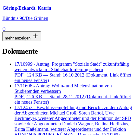
Göring-Eckardt, Katrin
Bündnis 90/Die Grünen
()
mehr anzeigen
Dokumente
17/10999 - Antrag: Programm "Soziale Stadt" zukunftsfähig
weiterentwickeln - Städtebauförderung sichern
PDF
| 124 KB — Stand: 16.10.2012
(Dokument, Link öffnet
ein neues Fenster)
17/11696 - Antrag: Wohn- und Mietensituation von
Studierenden verbessern
PDF
| 126 KB — Stand: 28.11.2012
(Dokument, Link öffnet
ein neues Fenster)
17/12453 - Beschlussempfehlung und Bericht: zu dem Antrag
der Abgeordneten Michael Groß, Sören Bartol, Uwe
Beckmeyer, weiterer Abgeordneter und der Fraktion der SPD
sowie der Abgeordneten Daniela Wagner, Bettina Herlitzius,
Britta Haßelmann, weiterer Abgeordneter und der Fraktion
BÜNDNIS 90/DIE GRÜNEN - Drucksache 17/10999 -